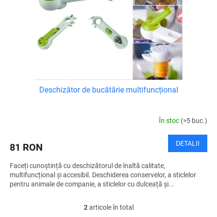
Deschizător de bucătărie multifuncțional
În stoc
(>5 buc.)
DETALII
81 RON
Faceți cunoștință cu deschizătorul de înaltă calitate,
multifuncțional și accesibil. Deschiderea conservelor, a sticlelor
pentru animale de companie, a sticlelor cu dulceață și...
2
articole în total
C