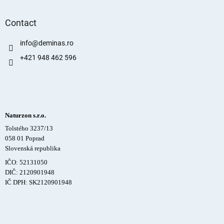
Contact
info
@
deminas.ro
+421 948 462 596
Naturzon s.r.o.
Tolstého 3237/13
058 01 Poprad
Slovenská republika
IČO: 52131050
DIČ: 2120901948
IČ DPH: SK2120901948