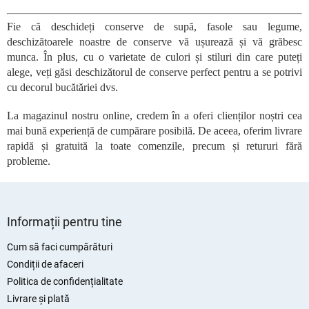
o
n
Fie că deschideți conserve de supă, fasole sau legume,
t
deschizătoarele noastre de conserve vă ușurează și vă grăbesc
r
o
munca. În plus, cu o varietate de culori și stiluri din care puteți
l
alege, veți găsi deschizătorul de conserve perfect pentru a se potrivi
u
cu decorul bucătăriei dvs.
l
l
La magazinul nostru online, credem în a oferi clienților noștri cea
i
mai bună experiență de cumpărare posibilă. De aceea, oferim livrare
s
rapidă și gratuită la toate comenzile, precum și retururi fără
t
probleme.
ă
r
i
S
l
o
u
Informații pentru tine
r
b
s
Cum să faci cumpărături
o
Condiții de afaceri
l
Politica de confidențialitate
Livrare și plată