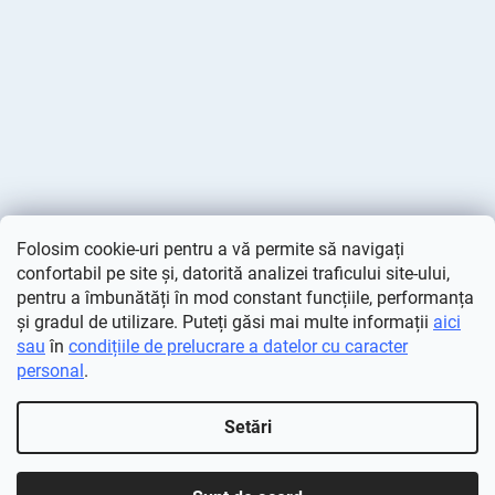
Folosim cookie-uri pentru a vă permite să navigați
confortabil pe site și, datorită analizei traficului site-ului,
pentru a îmbunătăți în mod constant funcțiile, performanța
și gradul de utilizare. Puteți găsi mai multe informații
aici
sau
în
condițiile de prelucrare a datelor cu caracter
personal
.
Creat de Shoptet
Setări
Drepturi de autor 2026
Deminas
. Toate drepturile rezervate.
Editați setările cookie-urilor