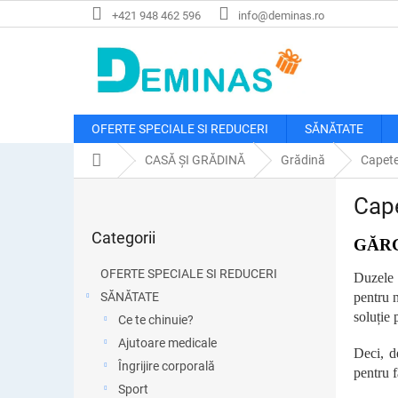
Treci
+421 948 462 596
info@deminas.ro
la
conținut
OFERTE SPECIALE SI REDUCERI
SĂNĂTATE
Acasă
CASĂ ȘI GRĂDINĂ
Grădină
Capete
B
Cape
a
Sari
r
Categorii
peste
GĂRG
ă
categorii
l
OFERTE SPECIALE SI REDUCERI
Duzele 
a
SĂNĂTATE
pentru n
t
soluție 
Ce te chinuie?
e
r
Ajutoare medicale
Deci, d
a
Îngrijire corporală
pentru f
l
Sport