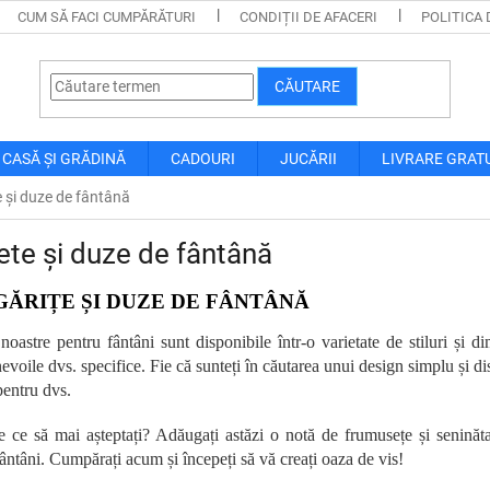
CUM SĂ FACI CUMPĂRĂTURI
CONDIȚII DE AFACERI
POLITICA 
CĂUTARE
CASĂ ȘI GRĂDINĂ
CADOURI
JUCĂRII
LIVRARE GRAT
 și duze de fântână
te și duze de fântână
ĂRIȚE ȘI DUZE DE FÂNTÂNĂ
noastre pentru fântâni sunt disponibile într-o varietate de stiluri și d
evoile dvs. specifice. Fie că sunteți în căutarea unui design simplu și 
pentru dvs.
e ce să mai așteptați? Adăugați astăzi o notă de frumusețe și seninăta
ântâni. Cumpărați acum și începeți să vă creați oaza de vis!