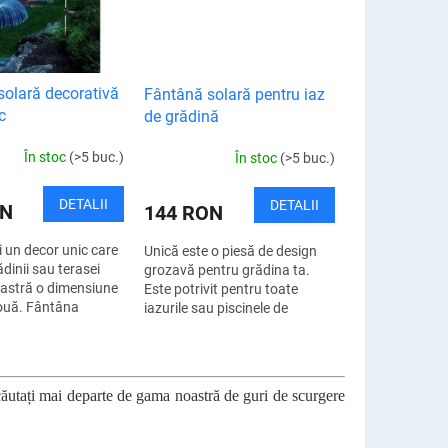
solară decorativă
Fântână solară pentru iaz
c
de grădină
În stoc
(>5 buc.)
În stoc
(>5 buc.)
DETALII
DETALII
ON
144 RON
 un decor unic care
Unică este o piesă de design
ădinii sau terasei
grozavă pentru grădina ta.
stră o dimensiune
Este potrivit pentru toate
ouă. Fântâna
iazurile sau piscinele de
cu LED nu numai că
grădină și oriunde doriți să
atmosferă...
aveți fântâna de grădină. O
fântână de...
 căutați mai departe de gama noastră de guri de scurgere