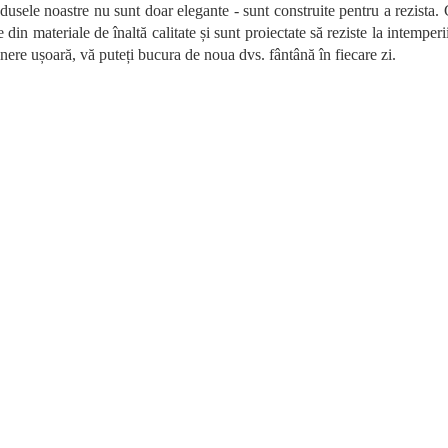
o
usele noastre nu sunt doar elegante - sunt construite pentru a rezista. 
l
e din materiale de înaltă calitate și sunt proiectate să reziste la intemperii
u
ținere ușoară, vă puteți bucura de noua dvs. fântână în fiecare zi.
l
l
i
s
t
ă
r
i
l
o
r