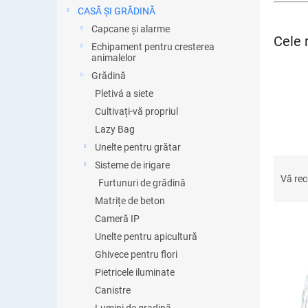
ă
CASĂ ȘI GRĂDINĂ
Capcane și alarme
Cele 
Echipament pentru cresterea
animalelor
Grădină
Pletivá a siete
Cultivați-vă propriul
Lazy Bag
Unelte pentru grătar
S
Sisteme de irigare
e
Vă re
Furtunuri de grădină
l
Matrițe de beton
e
Cameră IP
c
t
Unelte pentru apicultură
a
Ghivece pentru flori
L
r
Pietricele iluminate
i
e
s
Canistre
a
t