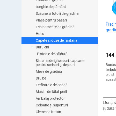
Lumini de gradină
p
ă
burghie de pământ
r
p
o
Scaune si fotolii de gradina
r
d
Plase pentru păsări
o
Pisci
u
d
Echipamente de grădină
gradi
s
u
Hoes
u
s
Capete și duze de fântână
l
e
u
Buruieni
i
144
Pistoale de căldură
Sisteme de jgheaburi, capcane
Bucură
pentru scrisori și deșeuri
trebuie
Mese de grădina
o dist
Drujbe
aceast
fântân
Ferăstraie de coadă
împros
Mașini de tăiat perii
Ambalaj protector
Doriți s
Coloane și suporturi
și duze 
Cleme de furtun