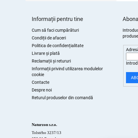
S
u
Informații pentru tine
Abonar
b
s
Cum să faci cumpărături
Introduc
produsel
o
Condiții de afaceri
l
Politica de confidențialitate
Adresă
Livrare și plată
Reclamații și retururi
Introd
Informații privind utilizarea modulelor
cookie
AB
Contacte
Despre noi
Returul produselor din comandă
Naturzon s.r.o.
Tolstého 3237/13