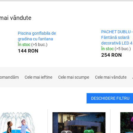
mai vândute
PACHET DUBLU -
Piscina gonflabila de
Fântână solară
gradina cu fantana
decorativă LED 4
În stoc
(>5 buc.)
În stoc
(>5 buc.)
144 RON
254 RON
comandăm
Cele mai ieftine
Cele mai scumpe
Cele mai vândute
DESCHIDERE FILTRU