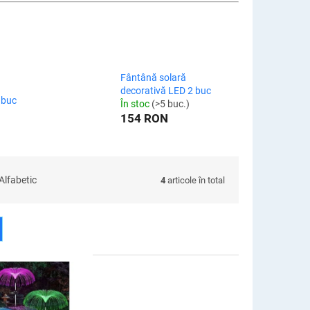
Fântână solară
decorativă LED 2 buc
 buc
În stoc
(>5 buc.)
154 RON
Alfabetic
4
articole în total