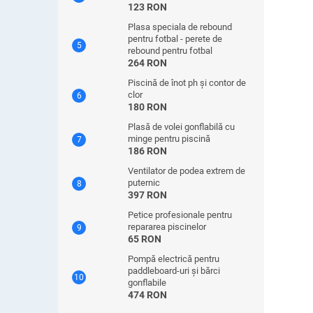
123 RON
Plasa speciala de rebound
pentru fotbal - perete de
rebound pentru fotbal
264 RON
Piscină de înot ph și contor de
clor
180 RON
Plasă de volei gonflabilă cu
minge pentru piscină
186 RON
Ventilator de podea extrem de
puternic
397 RON
Petice profesionale pentru
repararea piscinelor
65 RON
Pompă electrică pentru
paddleboard-uri și bărci
gonflabile
474 RON