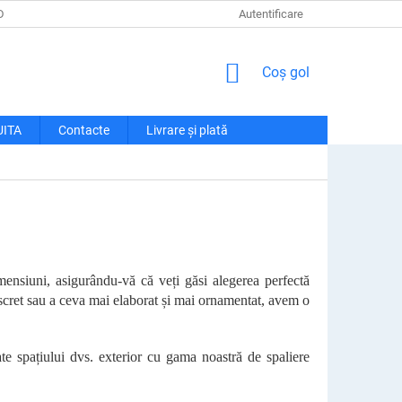
DE CONFIDENȚIALITATE
LIVRARE ȘI PLATĂ
Autentificare
RECLAMAȚII ȘI RETU
COŞ
Coş gol
DE
CUMPĂRĂTURI
UITA
Contacte
Livrare și plată
imensiuni, asigurându-vă că veți găsi alegerea perfectă
discret sau a ceva mai elaborat și mai ornamentat, avem o
te spațiului dvs. exterior cu gama noastră de spaliere