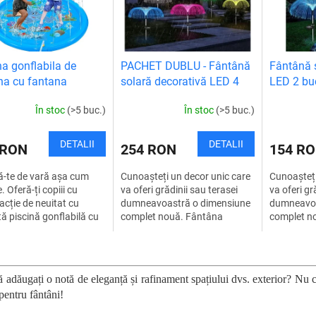
na gonflabila de
PACHET DUBLU - Fântână
Fântână 
na cu fantana
solară decorativă LED 4
LED 2 bu
buc
În stoc
(>5 buc.)
În stoc
(>5 buc.)
DETALII
DETALII
 RON
254 RON
154 R
-te de vară așa cum
Cunoașteți un decor unic care
Cunoașteți
. Oferă-ți copiii cu
va oferi grădinii sau terasei
va oferi gr
racție de neuitat cu
dumneavoastră o dimensiune
dumneavoa
ă piscină gonflabilă cu
complet nouă. Fântâna
complet n
ă, care te va
iluminată cu LED nu numai că
iluminată 
păta chiar și în...
creează o atmosferă...
creează o 
C
o
n
ă adăugați o notă de eleganță și rafinament spațiului dvs. exterior? Nu
t
pentru fântâni!
r