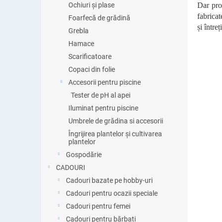
Ochiuri și plase
Dar prod
fabricat
Foarfecă de grădină
și între
Grebla
Hamace
Scarificatoare
Copaci din folie
Accesorii pentru piscine
Tester de pH al apei
Iluminat pentru piscine
Umbrele de grădina si accesorii
Îngrijirea plantelor și cultivarea
plantelor
Gospodărie
CADOURI
Cadouri bazate pe hobby-uri
Cadouri pentru ocazii speciale
Cadouri pentru femei
Cadouri pentru bărbați