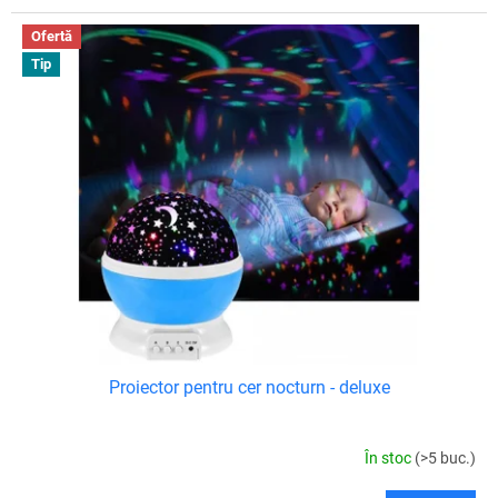
Ofertă
Tip
Proiector pentru cer nocturn - deluxe
În stoc
(>5 buc.)