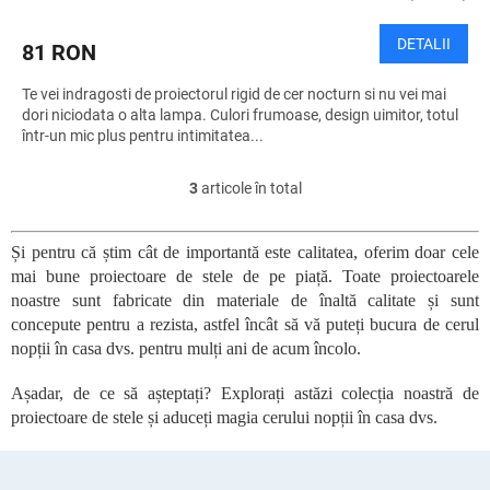
DETALII
81 RON
Te vei indragosti de proiectorul rigid de cer nocturn si nu vei mai
dori niciodata o alta lampa. Culori frumoase, design uimitor, totul
într-un mic plus pentru intimitatea...
3
articole în total
C
o
n
Și pentru că știm cât de importantă este calitatea, oferim doar cele
t
mai bune proiectoare de stele de pe piață. Toate proiectoarele
r
o
noastre sunt fabricate din materiale de înaltă calitate și sunt
l
concepute pentru a rezista, astfel încât să vă puteți bucura de cerul
u
nopții în casa dvs. pentru mulți ani de acum încolo.
l
l
Așadar, de ce să așteptați? Explorați astăzi colecția noastră de
i
proiectoare de stele și aduceți magia cerului nopții în casa dvs.
s
t
ă
S
r