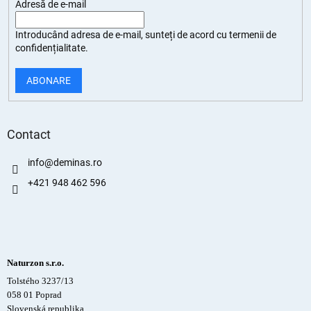
Adresă de e-mail
Introducând adresa de e-mail, sunteți de
acord cu termenii de
confidențialitate
.
ABONARE
Contact
info
@
deminas.ro
+421 948 462 596
Naturzon s.r.o.
Tolstého 3237/13
058 01 Poprad
Slovenská republika