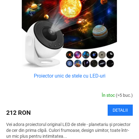
ă
d
p
u
r
s
o
u
d
l
u
u
s
i
e
Proiector unic de stele cu LED-uri
În stoc
(>5 buc.)
DETALII
212 RON
Vei adora proiectorul original LED de stele - planetariu și proiector
de cer din prima clipă. Culori frumoase, design uimitor, toate într-
un mic plus pentru intimitatea...