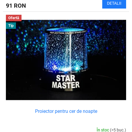
DETALII
91 RON
Ofertă
Tip
Proiector pentru cer de noapte
În stoc
(>5 buc.)