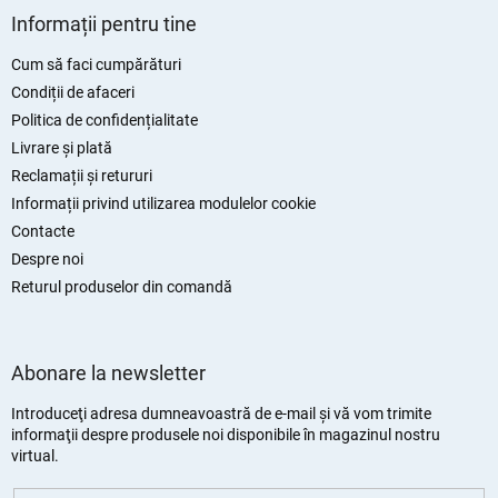
u
i
Informații pentru tine
b
l
o
s
Cum să faci cumpărături
r
o
Condiții de afaceri
l
Politica de confidențialitate
Livrare și plată
Reclamații și retururi
Informații privind utilizarea modulelor cookie
Contacte
Despre noi
Returul produselor din comandă
Abonare la newsletter
Introduceţi adresa dumneavoastră de e-mail şi vă vom trimite
informaţii despre produsele noi disponibile în magazinul nostru
virtual.