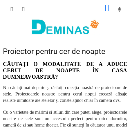
Treci
COŞ
la
conținut
DE
CUMPĂ
Proiector pentru cer de noapte
CĂUTAȚI O MODALITATE DE A ADUCE
CERUL DE NOAPTE ÎN CASA
DUMNEAVOASTRĂ?
Nu căutați mai departe și răsfoiți colecția noastră de proiectoare de
stele. Proiectoarele noastre pentru cerul nopții creează afișaje
realiste uimitoare ale stelelor și constelațiilor chiar în camera dvs.
Cu o varietate de mărimi și stiluri din care puteți alege, proiectoarele
noastre de stele sunt un accesoriu perfect pentru orice dormitor,
cameră de zi sau home theater. Fie că sunteți în căutarea unui model