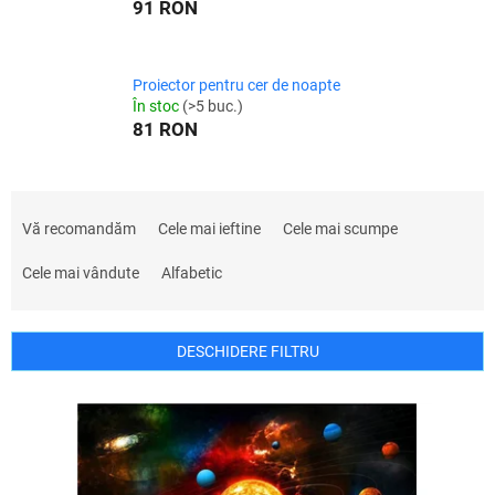
91 RON
Proiector pentru cer de noapte
În stoc
(>5 buc.)
81 RON
S
e
Vă recomandăm
Cele mai ieftine
Cele mai scumpe
l
e
Cele mai vândute
Alfabetic
c
t
a
DESCHIDERE FILTRU
r
e
L
a
i
p
s
r
t
o