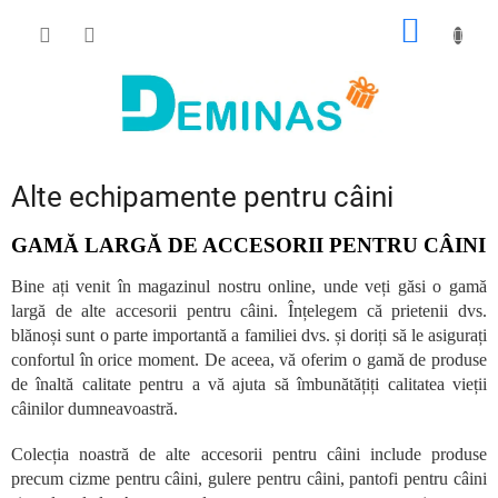
Treci
COŞ
la
conținut
DE
CUMPĂ
Alte echipamente pentru câini
GAMĂ LARGĂ DE ACCESORII PENTRU CÂINI
Bine ați venit în magazinul nostru online, unde veți găsi o gamă
largă de alte accesorii pentru câini. Înțelegem că prietenii dvs.
blănoși sunt o parte importantă a familiei dvs. și doriți să le asigurați
confortul în orice moment. De aceea, vă oferim o gamă de produse
de înaltă calitate pentru a vă ajuta să îmbunătățiți calitatea vieții
câinilor dumneavoastră.
Colecția noastră de alte accesorii pentru câini include produse
precum cizme pentru câini, gulere pentru câini, pantofi pentru câini