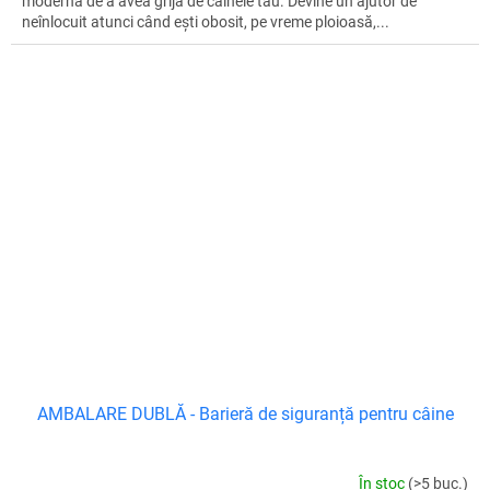
modernă de a avea grijă de câinele tău. Devine un ajutor de
neînlocuit atunci când ești obosit, pe vreme ploioasă,...
AMBALARE DUBLĂ - Barieră de siguranță pentru câine
În stoc
(>5 buc.)