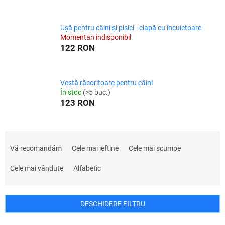
Ușă pentru câini și pisici - clapă cu încuietoare
Momentan indisponibil
122 RON
Vestă răcoritoare pentru câini
În stoc
(>5 buc.)
123 RON
S
e
Vă recomandăm
Cele mai ieftine
Cele mai scumpe
l
e
Cele mai vândute
Alfabetic
c
t
a
DESCHIDERE FILTRU
r
e