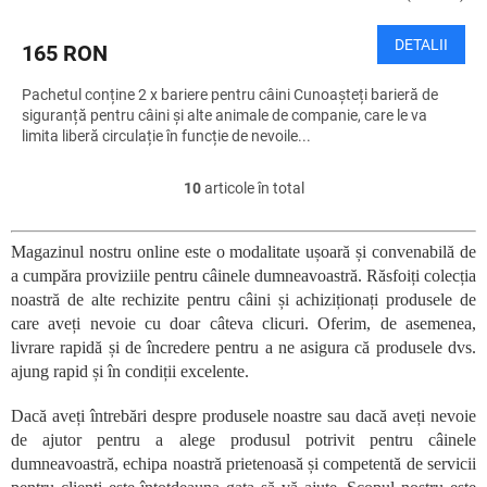
DETALII
165 RON
Pachetul conține 2 x bariere pentru câini Cunoașteți barieră de
siguranță pentru câini și alte animale de companie, care le va
limita liberă circulație în funcție de nevoile...
10
articole în total
C
o
n
Magazinul nostru online este o modalitate ușoară și convenabilă de
t
a cumpăra proviziile pentru câinele dumneavoastră. Răsfoiți colecția
r
o
noastră de alte rechizite pentru câini și achiziționați produsele de
l
care aveți nevoie cu doar câteva clicuri. Oferim, de asemenea,
u
livrare rapidă și de încredere pentru a ne asigura că produsele dvs.
l
ajung rapid și în condiții excelente.
l
i
Dacă aveți întrebări despre produsele noastre sau dacă aveți nevoie
s
de ajutor pentru a alege produsul potrivit pentru câinele
t
dumneavoastră, echipa noastră prietenoasă și competentă de servicii
ă
r