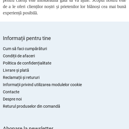
pentru clienți este întotdeauna gata să vă ajute. Scopul nostru este
i
de a le oferi clienților noștri și prietenilor lor blănoși cea mai bună
l
experiență posibilă.
o
r
S
u
Informații pentru tine
b
s
Cum să faci cumpărături
o
Condiții de afaceri
l
Politica de confidențialitate
Livrare și plată
Reclamații și retururi
Informații privind utilizarea modulelor cookie
Contacte
Despre noi
Returul produselor din comandă
Abonare la newsletter