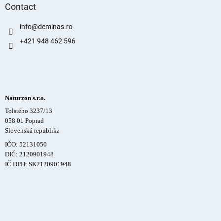
Contact
info
@
deminas.ro
+421 948 462 596
Naturzon s.r.o.
Tolstého 3237/13
058 01 Poprad
Slovenská republika
IČO: 52131050
DIČ: 2120901948
IČ DPH: SK2120901948