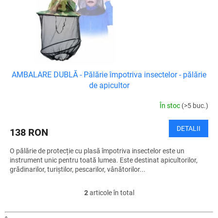
AMBALARE DUBLĂ - Pălărie împotriva insectelor - pălărie
de apicultor
În stoc
(>5 buc.)
DETALII
138 RON
O pălărie de protecție cu plasă împotriva insectelor este un
instrument unic pentru toată lumea. Este destinat apicultorilor,
grădinarilor, turiștilor, pescarilor, vânătorilor...
2
articole în total
C
o
n