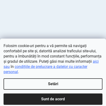
Folosim cookie-uri pentru a vă permite să navigați
confortabil pe site și, datorită analizei traficului site-ului,
pentru a îmbunătăți în mod constant funcțiile, performanța
și gradul de utilizare. Puteți găsi mai multe informații
aici
sau
în
condițiile de prelucrare a datelor cu caracter
personal
.
Creat de Shoptet
Setări
Drepturi de autor 2026
Deminas
. Toate drepturile rezervate.
Editați setările cookie-urilor
Sunt de acord