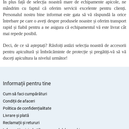
În plus față de selecția noastră mare de echipamente apicole, ne
t
mândrim cu faptul că oferim servicii excelente pentru clienți.
r
o
Personalul nostru bine informat este gata să vă răspundă la orice
l
întrebare pe care o aveți despre produsele noastre și oferim transport
u
rapid și fiabil pentru a ne asigura că echipamentul vă este livrat cât
l
mai repede posibil.
l
i
Deci, de ce să așteptați? Răsfoiți astăzi selecția noastră de accesorii
s
pentru apicultură și îmbrăcăminte de protecție și pregătiți-vă să vă
t
duceți apicultura la nivelul următor!
ă
r
i
S
l
o
u
Informații pentru tine
r
b
s
Cum să faci cumpărături
o
Condiții de afaceri
l
Politica de confidențialitate
Livrare și plată
Reclamații și retururi