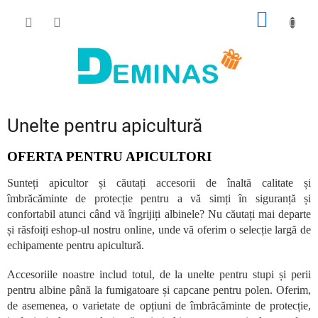
Treci
COŞ
la
conținut
DE
CUMPĂ
Unelte pentru apicultură
OFERTA PENTRU APICULTORI
Sunteți apicultor și căutați accesorii de înaltă calitate și
îmbrăcăminte de protecție pentru a vă simți în siguranță și
confortabil atunci când vă îngrijiți albinele? Nu căutați mai departe
și răsfoiți eshop-ul nostru online, unde vă oferim o selecție largă de
echipamente pentru apicultură.
Accesoriile noastre includ totul, de la unelte pentru stupi și perii
pentru albine până la fumigatoare și capcane pentru polen. Oferim,
de asemenea, o varietate de opțiuni de îmbrăcăminte de protecție,