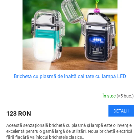
ă
d
p
u
r
s
o
u
d
l
u
u
s
i
e
Brichetă cu plasmă de înaltă calitate cu lampă LED
În stoc
(>5 buc.)
DETALII
123 RON
Această senzațională brichetă cu plasmă și lampă este o invenție
excelentă pentru o gamă largă de utilizări. Noua brichetă electrică
fără flacără va înlocui brichetele clasice...