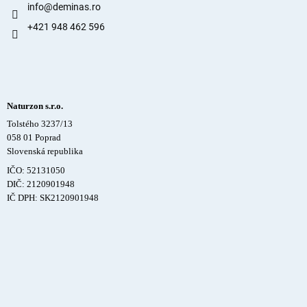
info
@
deminas.ro
+421 948 462 596
Naturzon s.r.o.
Tolstého 3237/13
058 01 Poprad
Slovenská republika
IČO: 52131050
DIČ: 2120901948
IČ DPH: SK2120901948