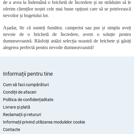
o
de a avea la îndemână o brichetă de încredere și ne străduim să le
l
oferim clienților noștri cele mai bune opțiuni care să se potrivească
u
nevoilor și bugetului lor.
l
l
Așadar, fie că sunteți fumător, camperist sau pur și simplu aveți
i
nevoie de o brichetă de încredere, avem o soluție pentru
s
dumneavoastră. Răsfoiți astăzi selecția noastră de brichete și găsiți
t
alegerea perfectă pentru nevoile dumneavoastră!
ă
r
i
S
l
o
u
Informații pentru tine
r
b
s
Cum să faci cumpărături
o
Condiții de afaceri
l
Politica de confidențialitate
Livrare și plată
Reclamații și retururi
Informații privind utilizarea modulelor cookie
Contacte