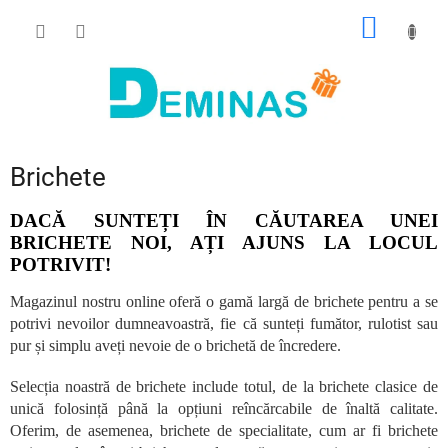
Treci
COŞ
la
conținut
DE
CUMPĂ
Brichete
DACĂ SUNTEȚI ÎN CĂUTAREA UNEI
BRICHETE NOI, AȚI AJUNS LA LOCUL
POTRIVIT!
Magazinul nostru online oferă o gamă largă de brichete pentru a se
potrivi nevoilor dumneavoastră, fie că sunteți fumător, rulotist sau
pur și simplu aveți nevoie de o brichetă de încredere.
Selecția noastră de brichete include totul, de la brichete clasice de
unică folosință până la opțiuni reîncărcabile de înaltă calitate.
Oferim, de asemenea, brichete de specialitate, cum ar fi brichete