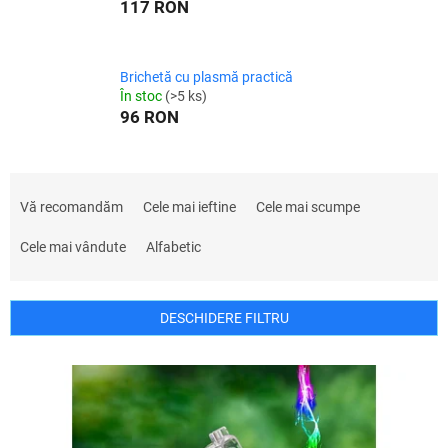
117 RON
Brichetă cu plasmă practică
În stoc
(>5 ks)
96 RON
S
e
Vă recomandăm
Cele mai ieftine
Cele mai scumpe
l
e
Cele mai vândute
Alfabetic
c
t
a
DESCHIDERE FILTRU
r
e
L
a
i
p
s
r
t
o