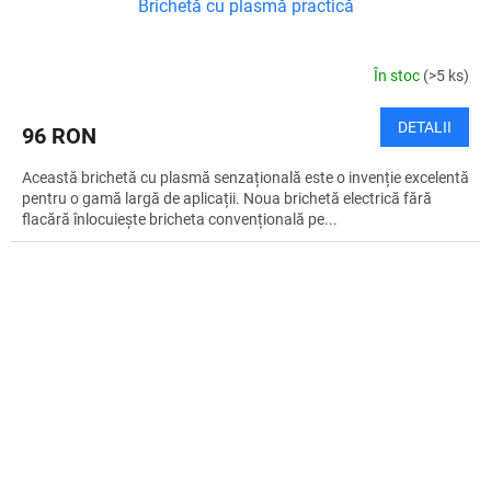
Brichetă cu plasmă practică
În stoc
(>5 ks)
DETALII
96 RON
Această brichetă cu plasmă senzațională este o invenție excelentă
pentru o gamă largă de aplicații. Noua brichetă electrică fără
flacără înlocuiește bricheta convențională pe...