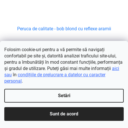
Peruca de calitate - bob blond cu reflexe aramii
Momentan indisponibil
Folosim cookie-uri pentru a vă permite să navigați
confortabil pe site și, datorită analizei traficului site-ului,
DETALII
138 RON
pentru a îmbunătăți în mod constant funcțiile, performanța
și gradul de utilizare. Puteți găsi mai multe informații
aici
Descoperiți o modalitate unică de a vă schimba imaginea rapid și
sau
în
condițiile de prelucrare a datelor cu caracter
ușor. Peruca este soluția ideală pentru cei care s-au săturat de
personal
.
lupta zilnică cu părul nestăpânit sau al căror...
Setări
Sunt de acord