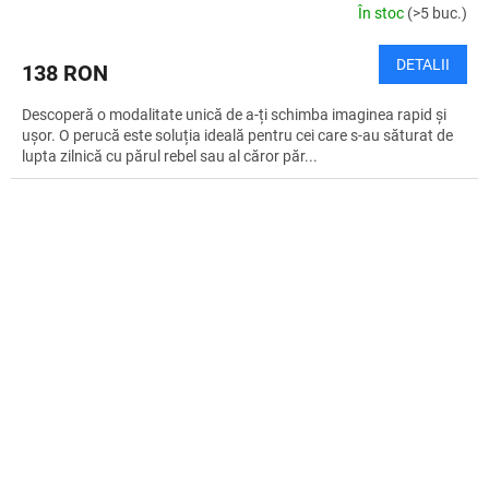
În stoc
(>5 buc.)
DETALII
138 RON
Descoperă o modalitate unică de a-ți schimba imaginea rapid și
ușor. O perucă este soluția ideală pentru cei care s-au săturat de
lupta zilnică cu părul rebel sau al căror păr...