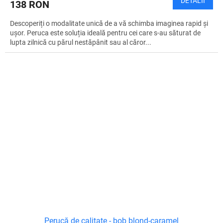
DETALII
138 RON
Descoperiți o modalitate unică de a vă schimba imaginea rapid și
ușor. Peruca este soluția ideală pentru cei care s-au săturat de
lupta zilnică cu părul nestăpânit sau al căror...
Perucă de calitate - bob blond-caramel