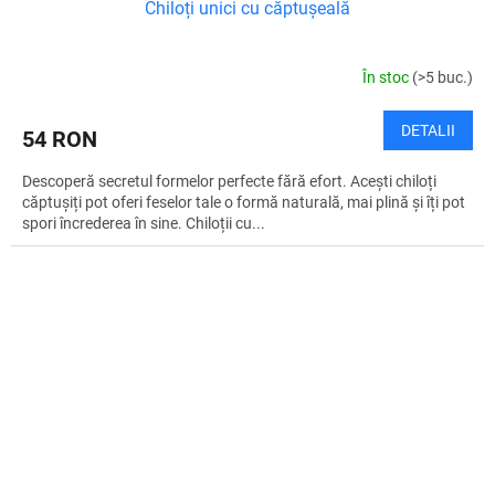
Chiloți unici cu căptușeală
În stoc
(>5 buc.)
DETALII
54 RON
Descoperă secretul formelor perfecte fără efort. Acești chiloți
căptușiți pot oferi feselor tale o formă naturală, mai plină și îți pot
spori încrederea în sine. Chiloții cu...