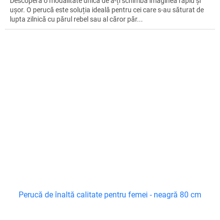
Descoperă o modalitate unică de a-ți schimba imaginea rapid și
ușor. O perucă este soluția ideală pentru cei care s-au săturat de
lupta zilnică cu părul rebel sau al căror păr...
Perucă de înaltă calitate pentru femei - neagră 80 cm