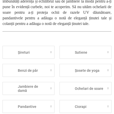
îmbunătăți aderența și echilibrul sau de jambiere la modă pentru a-ți
pune în evidență curbele, noi te acoperim. Să nu uităm ochelarii de
soare pentru a-ți proteja ochii de razele UV dăunătoare,
pandantivele pentru a adăuga o notă de eleganță ținutei tale și
colanții pentru a adăuga o notă de eleganță ținutei tale.
Șireturi
Sutiene
Benzi de păr
Șosete de yoga
Jambiere de
Ochelari de soare
damă
Pandantive
Ciorapi