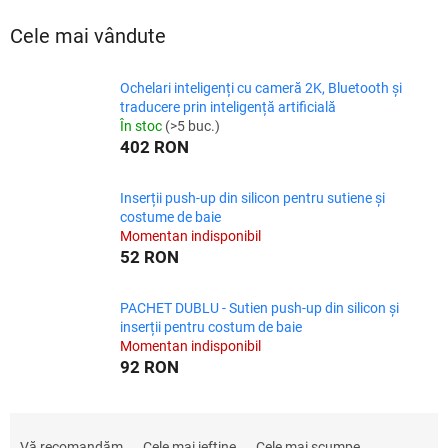
Cele mai vândute
Ochelari inteligenți cu cameră 2K, Bluetooth și
traducere prin inteligență artificială
În stoc
(>5 buc.)
402 RON
Inserții push-up din silicon pentru sutiene și
costume de baie
Momentan indisponibil
52 RON
PACHET DUBLU - Sutien push-up din silicon și
inserții pentru costum de baie
Momentan indisponibil
92 RON
S
e
Vă recomandăm
Cele mai ieftine
Cele mai scumpe