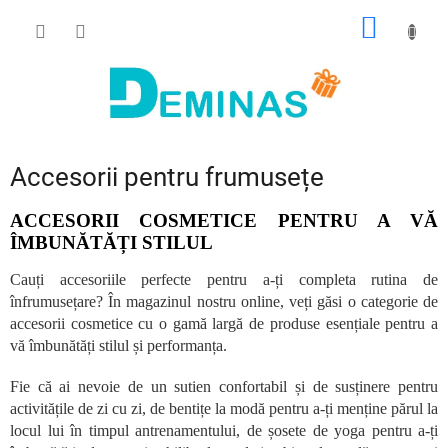
Treci
COŞ
la
conținut
DE
CUMPĂ
Accesorii pentru frumusețe
ACCESORII COSMETICE PENTRU A VĂ
ÎMBUNĂTĂȚI STILUL
Cauți accesoriile perfecte pentru a-ți completa rutina de
înfrumusețare? În magazinul nostru online, veți găsi o categorie de
accesorii cosmetice cu o gamă largă de produse esențiale pentru a
vă îmbunătăți stilul și performanța.
Fie că ai nevoie de un sutien confortabil și de susținere pentru
activitățile de zi cu zi, de bentițe la modă pentru a-ți menține părul la
locul lui în timpul antrenamentului, de șosete de yoga pentru a-ți