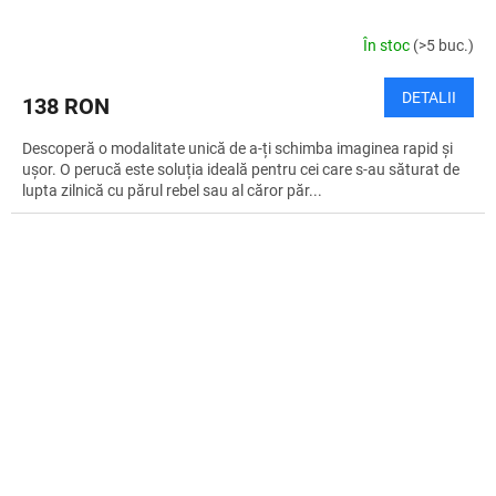
În stoc
(>5 buc.)
DETALII
138 RON
Descoperă o modalitate unică de a-ți schimba imaginea rapid și
ușor. O perucă este soluția ideală pentru cei care s-au săturat de
lupta zilnică cu părul rebel sau al căror păr...