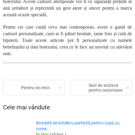
botezului. Aceste cadouri atemporale vor fi cu siguranță prețuite în
anii următori și reprezintă un gest atent și sincer pentru a marca
această ocazie specială.
Pentru cei care caută ceva mai contemporan, avem o gamă de
cadouri personalizate, cum ar fi pături brodate, rame foto și cutii de
bijuterii. Toate aceste articole pot fi personalizate cu numele
bebelușului și data botezului, ceea ce le face un suvenir cu adevărat
unic.
Saci de scutece
Pentru cei mici
pentru carucioare
Cele mai vândute
Bicicletă de echilibru perfectă pentru copii, cu
curea
În stoc
(>5 buc.)