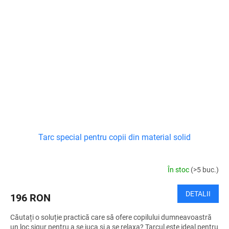
Tarc special pentru copii din material solid
În stoc
(>5 buc.)
DETALII
196 RON
Căutați o soluție practică care să ofere copilului dumneavoastră
un loc sigur pentru a se juca și a se relaxa? Tarcul este ideal pentru