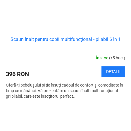
Scaun înalt pentru copii multifuncțional - pliabil 6 în 1
În stoc
(>5 buc.)
DETALII
396 RON
Oferă-ți bebelușului și tie însuți cadoul de confort și comoditate în
timp ce mănânci. Vă prezentăm un scaun înalt multifuncțional -
gri pliabil, care este însoțitorul perfect...