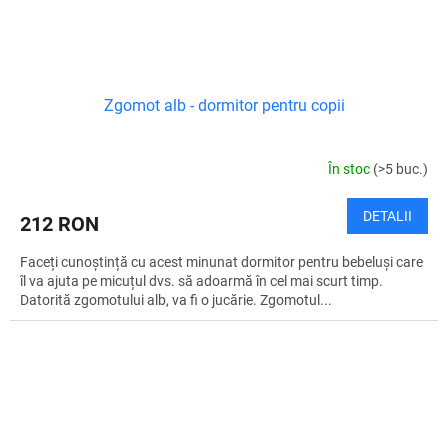
Zgomot alb - dormitor pentru copii
În stoc
(>5 buc.)
DETALII
212 RON
Faceți cunoștință cu acest minunat dormitor pentru bebeluși care
îl va ajuta pe micuțul dvs. să adoarmă în cel mai scurt timp.
Datorită zgomotului alb, va fi o jucărie. Zgomotul...