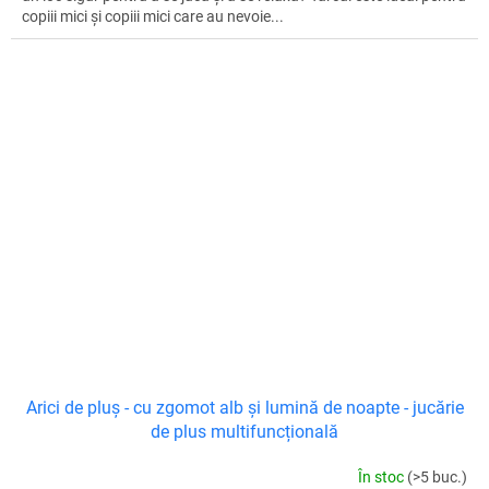
copiii mici și copiii mici care au nevoie...
Arici de pluș - cu zgomot alb și lumină de noapte - jucărie
de plus multifuncțională
În stoc
(>5 buc.)