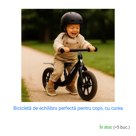
r
e
L
a
i
p
s
r
t
o
ă
d
p
u
r
s
o
u
d
l
u
u
s
i
e
Bicicletă de echilibru perfectă pentru copii, cu curea
În stoc
(>5 buc.)