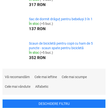
317 RON
Sac de dormit drăguț pentru bebeluși 3 în 1
În stoc
(>5 buc.)
137 RON
Scaun de bicicletă pentru copii cu ham de 5
puncte - scaun spate pentru bicicletă
În stoc
(>5 buc.)
352 RON
S
e
Vă recomandăm
Cele mai ieftine
Cele mai scumpe
l
e
Cele mai vândute
Alfabetic
c
t
a
DESCHIDERE FILTRU