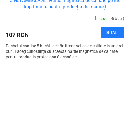
CINCI AMBALAJE - Hârtie magnetică de calitate pentru
imprimante pentru producția de magneți
În stoc
(>5 buc.)
DETALII
107 RON
Pachetul contine 5 bucăți de hârtii magnetice de calitate la un preț
bun. Faceți cunoștință cu această hârtie magnetică de calitate
pentru producția profesională acasă de...