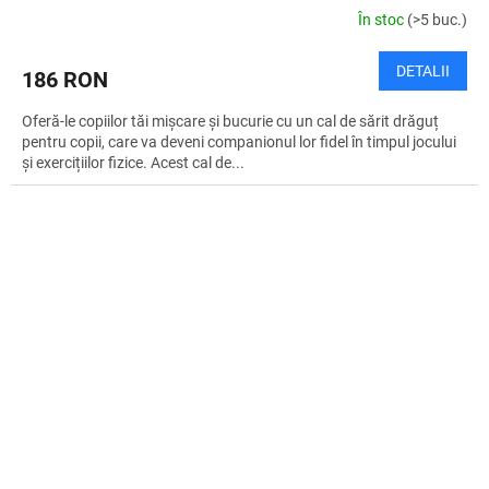
În stoc
(>5 buc.)
DETALII
186 RON
Oferă-le copiilor tăi mișcare și bucurie cu un cal de sărit drăguț
pentru copii, care va deveni companionul lor fidel în timpul jocului
și exercițiilor fizice. Acest cal de...