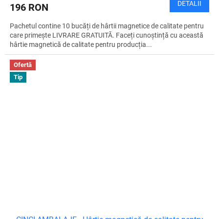
DETALII
196 RON
I
Pachetul contine 10 bucăți de hârtii magnetice de calitate pentru
T
care primește LIVRARE GRATUITĂ. Faceți cunoștință cu această
hârtie magnetică de calitate pentru producția...
Ofertă
Tip