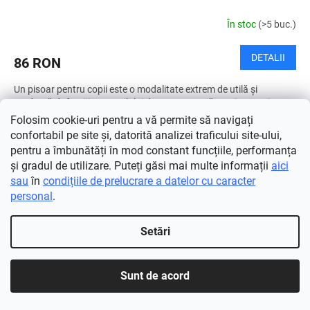
În stoc
(>5 buc.)
DETALII
86 RON
Un pisoar pentru copii este o modalitate extrem de utilă și
modernă de îngrijire a copilului dumneavoastră. Devine un ajutor
indispensabil pentru a-ți învăța copilul cum să...
Folosim cookie-uri pentru a vă permite să navigați
confortabil pe site și, datorită analizei traficului site-ului,
Ofertă
pentru a îmbunătăți în mod constant funcțiile, performanța
Tip
și gradul de utilizare. Puteți găsi mai multe informații
aici
sau
în
condițiile de prelucrare a datelor cu caracter
personal
.
Setări
Sunt de acord