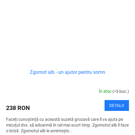
Zgomot alb - un ajutor pentru somn
În stoc
(>5 buc.)
DETALII
238 RON
Faceți cunoștință cu această suzetă grozavă care îl va ajuta pe
micuțul dvs. să adoarmă în cel mai scurt timp. Zgomotul alb îl face
o briză. Zgomotul alb le amintește...