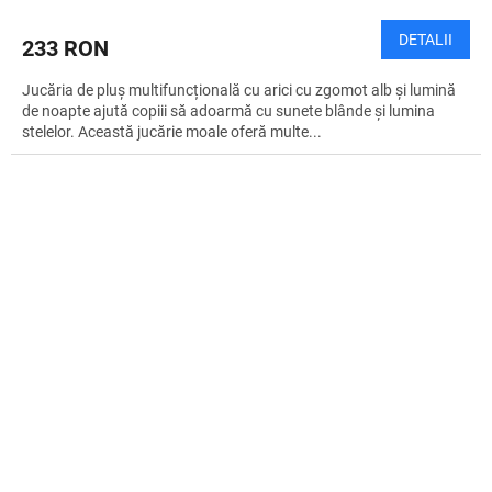
DETALII
233 RON
Jucăria de pluș multifuncțională cu arici cu zgomot alb și lumină
de noapte ajută copiii să adoarmă cu sunete blânde și lumina
stelelor. Această jucărie moale oferă multe...