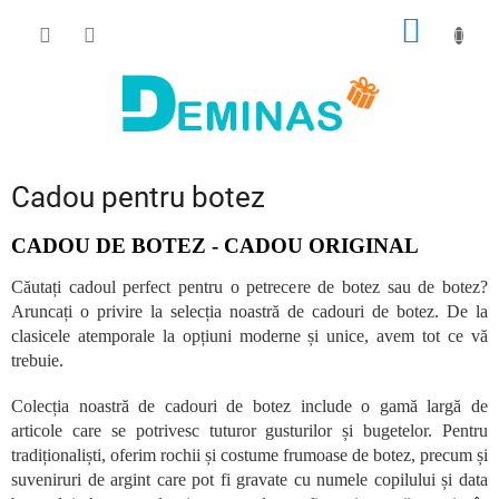
Treci
COŞ
la
conținut
DE
CUMPĂ
Cadou pentru botez
CADOU DE BOTEZ - CADOU ORIGINAL
Căutați cadoul perfect pentru o petrecere de botez sau de botez?
Aruncați o privire la selecția noastră de cadouri de botez. De la
clasicele atemporale la opțiuni moderne și unice, avem tot ce vă
trebuie.
Colecția noastră de cadouri de botez include o gamă largă de
articole care se potrivesc tuturor gusturilor și bugetelor. Pentru
tradiționaliști, oferim rochii și costume frumoase de botez, precum și
suveniruri de argint care pot fi gravate cu numele copilului și data