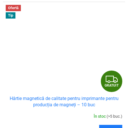
Ofertă
Tip
G
GRATUIT
R
Hârtie magnetică de calitate pentru imprimante pentru
A
producția de magneți – 10 buc
T
În stoc
(>5 buc.)
U