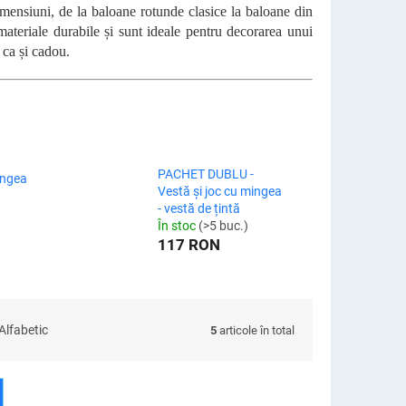
dimensiuni, de la baloane rotunde clasice la baloane din
materiale durabile și sunt ideale pentru decorarea unui
 ca și cadou.
PACHET DUBLU -
ingea
Vestă și joc cu mingea
- vestă de țintă
În stoc
(>5 buc.)
117 RON
Alfabetic
5
articole în total