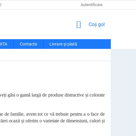
DE CONFIDENȚIALITATE
LIVRARE ȘI PLATĂ
Autentificare
RECLAMAȚII ȘI RETU
COŞ
Coş gol
DE
CUMPĂRĂTURI
UITA
Contacte
Livrare și plată
veți găsi o gamă largă de produse distractive și colorate
ne de familie, avem tot ce vă trebuie pentru a o face de
rei ocazii și oferim o varietate de dimensiuni, culori și