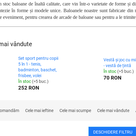
stoc baloane de înaltă calitate, care vin într-o varietate de forme și 
antezie în forme și modele unice. Baloanele noastre sunt fabricate din 
e eveniment, pentru crearea de arcade de baloane sau pentru a le trimite
mai vândute
Set sport pentru copii
Vestă și joc cu m
5 în 1 - tenis,
- vestă de țintă
badminton, baschet,
În stoc
(>5 buc.)
frisbee, volei
70 RON
În stoc
(>5 buc.)
252 RON
comandăm
Cele mai ieftine
Cele mai scumpe
Cele mai vândute
DESCHIDERE FILTRU