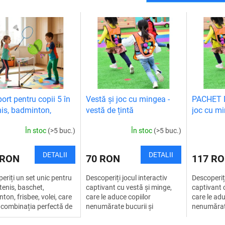
ort pentru copii 5 în
Vestă și joc cu mingea -
PACHET D
enis, badminton,
vestă de țintă
joc cu mi
t, frisbee, volei
țintă
În stoc
(>5 buc.)
În stoc
(>5 buc.)
DETALII
DETALII
 RON
70 RON
117 R
eriți un set unic pentru
Descoperiți jocul interactiv
Descoperiți
 tenis, baschet,
captivant cu vestă și minge,
captivant 
ton, frisbee, volei, care
care le aduce copiilor
care le adu
combinația perfectă de
nenumărate bucurii și
nenumărate
ție, exerciții fizice și
mișcare. Datorită vestei
Datorită ve