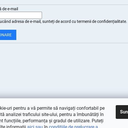
 de e-mail
ucând adresa de e-mail, sunteți de
acord cu termenii de confidențialitate
.
ONARE
ie-uri pentru a vă permite să navigați confortabil pe
Sun
rită analizei traficului site-ului, pentru a îmbunătăți în
 funcțiile, performanța și gradul de utilizare. Puteți
lte informații
aici sau
în
condițiile de prelucrare a