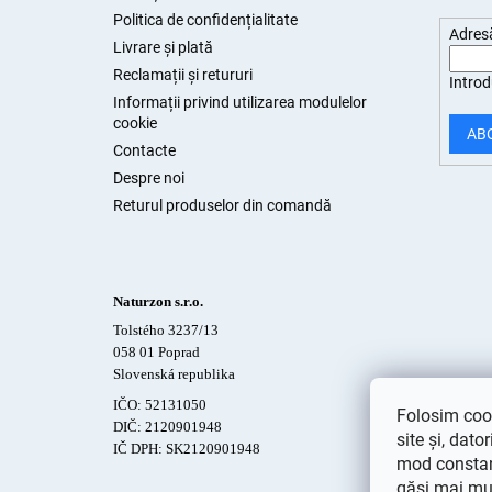
l
Politica de confidențialitate
Adresă
Livrare și plată
Reclamații și retururi
Introd
Informații privind utilizarea modulelor
cookie
AB
Contacte
Despre noi
Returul produselor din comandă
Naturzon s.r.o.
Tolstého 3237/13
058 01 Poprad
Slovenská republika
IČO: 52131050
Folosim cook
DIČ: 2120901948
site și, dato
IČ DPH: SK2120901948
mod constant
găsi mai mu