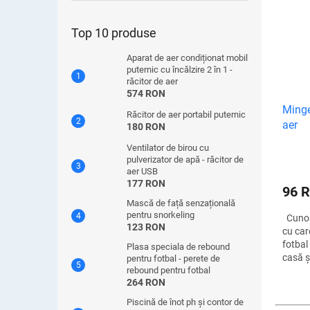
dezvol
Top 10 produse
Aparat de aer condiționat mobil
puternic cu încălzire 2 în 1 -
răcitor de aer
574 RON
Minge
Răcitor de aer portabil puternic
aer
180 RON
Ventilator de birou cu
pulverizator de apă - răcitor de
aer USB
177 RON
96 
Mască de față senzațională
pentru snorkeling
Cunoaș
123 RON
cu car
fotbal
Plasa speciala de rebound
casă ș
pentru fotbal - perete de
rebound pentru fotbal
griji 
264 RON
deteri
Piscină de înot ph și contor de