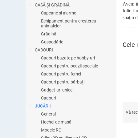
ă
Avem în 
CASĂ ȘI GRĂDINĂ
folie f
Capcane și alarme
spațiu d
Echipament pentru cresterea
animalelor
Grădină
Gospodărie
Cele 
CADOURI
Cadouri bazate pe hobby-uri
Cadouri pentru ocazii speciale
Cadouri pentru femei
Cadouri pentru bărbați
Gadget-uri unice
Cadouri
S
JUCĂRII
e
Vă re
General
l
Hochei de masă
e
Modele RC
c