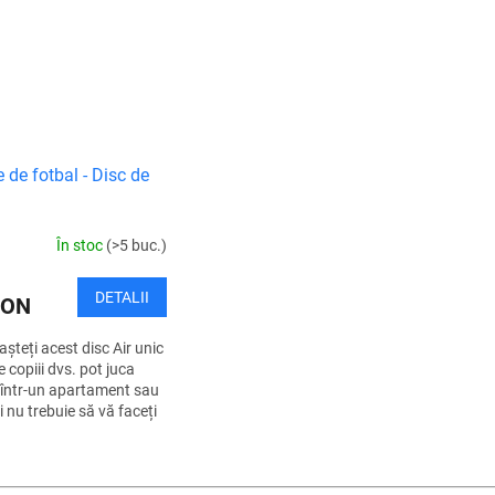
tare sportivă într-un...
practice cu velcro și mingii
velcro și m
ușoare, jocul este...
este...
 de fotbal - Disc de
În stoc
(>5 buc.)
DETALII
RON
teți acest disc Air unic
e copiii dvs. pot juca
 într-un apartament sau
i nu trebuie să vă faceți
că vor sparge ceva sau vor
ora podeaua...
C
o