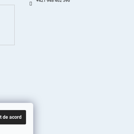
+421 948 462 596
t de acord