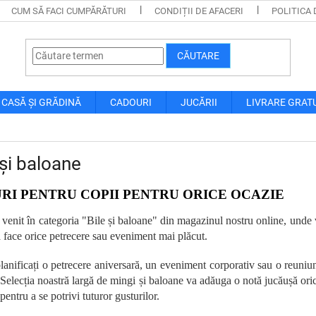
CUM SĂ FACI CUMPĂRĂTURI
CONDIȚII DE AFACERI
POLITICA 
CĂUTARE
CASĂ ȘI GRĂDINĂ
CADOURI
JUCĂRII
LIVRARE GRAT
 și baloane
RI PENTRU COPII PENTRU ORICE OCAZIE
 venit în categoria "Bile și baloane" din magazinul nostru online, unde 
a face orice petrecere sau eveniment mai plăcut.
lanificați o petrecere aniversară, un eveniment corporativ sau o reuniu
 Selecția noastră largă de mingi și baloane va adăuga o notă jucăușă orică
entru a se potrivi tuturor gusturilor.