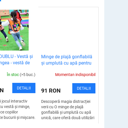
UBLU - Vestă și
Minge de plajă gonflabilă
ngea - vestă de
și umplută cu apă pentru
copii
În stoc
(>5 buc.)
Momentan indisponibil
DETALII
DETALII
ON
91 RON
 jocul interactiv
Descoperă magia distracției
cu vestă și minge,
verii cu O minge de plajă
ce copiilor
gonflabilă și umplută cu apă
 bucurii și mișcare.
unică, care oferă două utilizări
stei practice cu
într-una singură. Pur și simplu