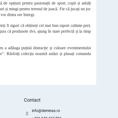
 de opțiuni pentru pasionații de sport, copii și adulți
uri și mingi pentru terenul de joacă. Fie că jucați un joc
vor distra ore întregi.
teți fi siguri că obțineți cel mai bun raport calitate-preț.
ura că produsele dvs. ajung în stare perfectă și la timp
tru a adăuga puțină distracție și culoare evenimentului
". Răsfoiți colecția noastră astăzi și plasați comanda
Contact
info
@
deminas.ro