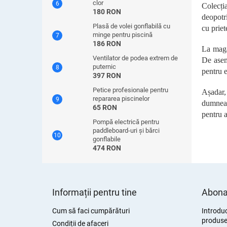
clor
Colecți
180 RON
deopotri
Plasă de volei gonflabilă cu
cu priet
minge pentru piscină
186 RON
La magaz
Ventilator de podea extrem de
De aseme
puternic
pentru 
397 RON
Petice profesionale pentru
Așadar,
repararea piscinelor
dumneav
65 RON
pentru a
Pompă electrică pentru
paddleboard-uri și bărci
gonflabile
474 RON
S
u
Informații pentru tine
Abonar
b
s
Cum să faci cumpărături
Introduc
produsel
o
Condiții de afaceri