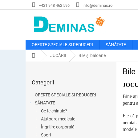
Treci
+421 948 462 596
info@deminas.ro
la
conținut
OFERTE SPECIALE SI REDUCERI
SĂNĂTATE
Acasă
JUCĂRII
Bile și baloane
B
Bile
a
Sari
r
Categorii
peste
JOCU
ă
categorii
l
OFERTE SPECIALE SI REDUCERI
Bine ați
a
SĂNĂTATE
pentru 
t
Ce te chinuie?
e
Fie că p
r
Ajutoare medicale
neuitat.
a
Îngrijire corporală
modele p
l
Sport