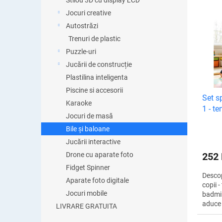
t
Stilou 3D cu display LCD
a
Jocuri creative
L
r
Autostrăzi
i
e
s
Trenuri de plastic
a
t
Puzzle-uri
p
ă
Jucării de construcție
r
p
o
Plastilina inteligenta
r
d
Piscine si accesorii
o
Set sp
u
d
Karaoke
1 - t
s
u
Jocuri de masă
basche
u
s
Bile și baloane
l
e
u
Jucării interactive
i
252
Drone cu aparate foto
Fidget Spinner
Descop
Aparate foto digitale
copii -
Jocuri mobile
badmin
aduce 
LIVRARE GRATUITA
distrac