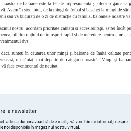
n
a noastră de baloane este la fel de impresionantă și oferă o gamă largă
t
vă. Avem în stoc totul, de la mingi de fotbal și baschet la mingi de sărit
r
enii sau vă bucurați de o zi de distracție cu familia, baloanele noastre vă 
o
l
inul nostru, acordăm prioritate calității și accesibilității, astfel încât pu
u
nea, oferim opțiuni de transport rapid și de încredere pentru a ne asig
l
l
evenimentul dvs.
i
s
 dacă sunteți în căutarea unor mingi și baloane de înaltă calitate pen
t
oastră, nu căutați mai departe de categoria noastră "Mingi și baloane
ă
 vă face evenimentul de neuitat.
r
i
l
o
r
e la newsletter
eţi adresa dumneavoastră de e-mail şi vă vom trimite informaţii despre
e noi disponibile în magazinul nostru virtual.