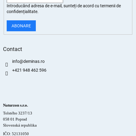
Introducând adresa de e-mail, sunteți de
acord cu termenii de
confidențialitate
.
ABONARE
Contact
info
@
deminas.ro
+421 948 462 596
Naturzon s.r.o.
Tolstého 3237/13
058 01 Poprad
Slovenská republika
IČO: 52131050