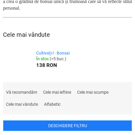
a crea o grădină de bonsai unică și frumoasă care să vă reflecte stilul
personal.
Cele mai vândute
Cultivați-l - Bonsai
În stoc
(>5 buc.)
138 RON
S
e
Vă recomandăm
Cele mai ieftine
Cele mai scumpe
l
e
Cele mai vândute
Alfabetic
c
t
a
DESCHIDERE FILTRU
r