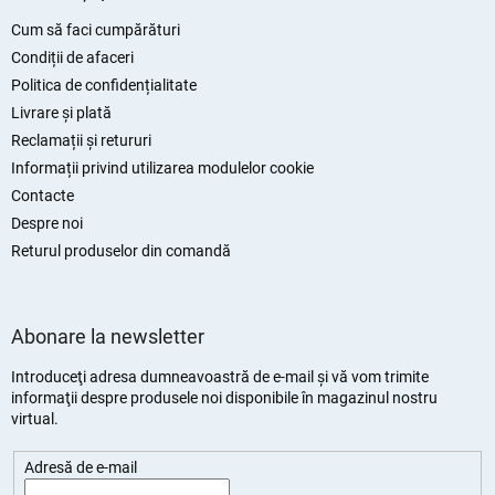
l
b
o
s
Cum să faci cumpărături
r
o
Condiții de afaceri
l
Politica de confidențialitate
Livrare și plată
Reclamații și retururi
Informații privind utilizarea modulelor cookie
Contacte
Despre noi
Returul produselor din comandă
Abonare la newsletter
Introduceţi adresa dumneavoastră de e-mail şi vă vom trimite
informaţii despre produsele noi disponibile în magazinul nostru
virtual.
Adresă de e-mail