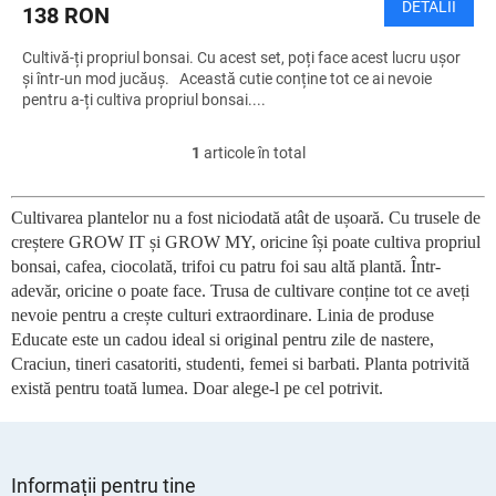
DETALII
138 RON
Cultivă-ți propriul bonsai. Cu acest set, poți face acest lucru ușor
și într-un mod jucăuș. Această cutie conține tot ce ai nevoie
pentru a-ți cultiva propriul bonsai....
1
articole în total
C
o
n
Cultivarea plantelor nu a fost niciodată atât de ușoară. Cu trusele de
t
creștere GROW IT și GROW MY, oricine își poate cultiva propriul
r
o
bonsai, cafea, ciocolată, trifoi cu patru foi sau altă plantă. Într-
l
adevăr, oricine o poate face. Trusa de cultivare conține tot ce aveți
u
nevoie pentru a crește culturi extraordinare. Linia de produse
l
Educate este un cadou ideal si original pentru zile de nastere,
l
Craciun, tineri casatoriti, studenti, femei si barbati. Planta potrivită
i
există pentru toată lumea. Doar alege-l pe cel potrivit.
s
t
ă
S
r
u
i
Informații pentru tine