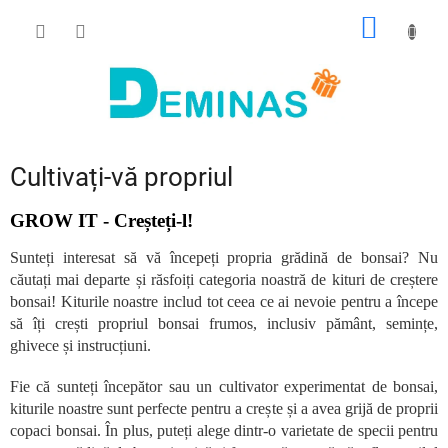
Treci
COŞ
la
conținut
DE
CUMPĂ
Cultivați-vă propriul
GROW IT - Creșteți-l!
Sunteți interesat să vă începeți propria grădină de bonsai? Nu
căutați mai departe și răsfoiți categoria noastră de kituri de creștere
bonsai! Kiturile noastre includ tot ceea ce ai nevoie pentru a începe
să îți crești propriul bonsai frumos, inclusiv pământ, semințe,
ghivece și instrucțiuni.
Fie că sunteți începător sau un cultivator experimentat de bonsai,
kiturile noastre sunt perfecte pentru a crește și a avea grijă de proprii
copaci bonsai. În plus, puteți alege dintr-o varietate de specii pentru