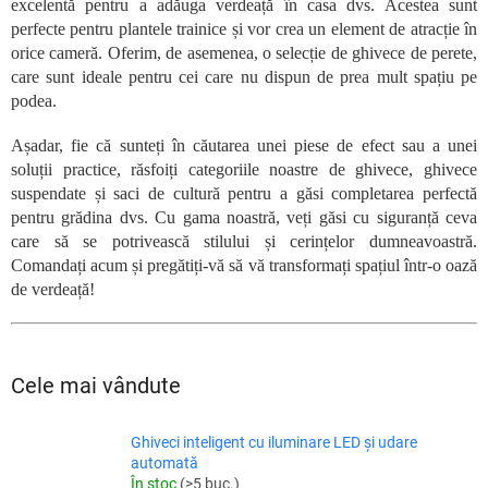
excelentă pentru a adăuga verdeață în casa dvs. Acestea sunt
perfecte pentru plantele trainice și vor crea un element de atracție în
orice cameră. Oferim, de asemenea, o selecție de ghivece de perete,
care sunt ideale pentru cei care nu dispun de prea mult spațiu pe
podea.
Așadar, fie că sunteți în căutarea unei piese de efect sau a unei
soluții practice, răsfoiți categoriile noastre de ghivece, ghivece
suspendate și saci de cultură pentru a găsi completarea perfectă
pentru grădina dvs. Cu gama noastră, veți găsi cu siguranță ceva
care să se potrivească stilului și cerințelor dumneavoastră.
Comandați acum și pregătiți-vă să vă transformați spațiul într-o oază
de verdeață!
Cele mai vândute
Ghiveci inteligent cu iluminare LED și udare
automată
În stoc
(>5 buc.)