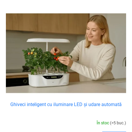
e
L
a
i
p
s
r
t
o
ă
d
p
u
r
s
o
u
d
l
u
u
s
i
e
Ghiveci inteligent cu iluminare LED și udare automată
În stoc
(>5 buc.)