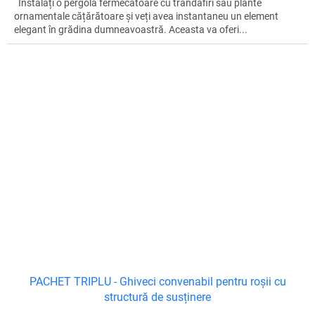
Instalați o pergolă fermecătoare cu trandafiri sau plante
ornamentale cățărătoare și veți avea instantaneu un element
elegant în grădina dumneavoastră. Aceasta va oferi...
PACHET TRIPLU - Ghiveci convenabil pentru roșii cu
structură de susținere