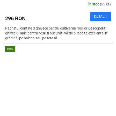
În stoc
(>5 ks)
DETALII
296 RON
Pachetul contine 3 ghivece pentru cultivarea rosiilor Descoperiți
ghiveciul unic pentru roșii și bucurați-vă de o recoltă excelentă în
grădină, pe balcon sau pe terasă....
Nou