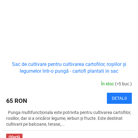
Sac de cultivare pentru cultivarea cartofilor, roșiilor și
legumelor într-o pungă - cartofi plantati in sac
În stoc
(>5 buc.)
DETALII
65 RON
Punga multifunctionala este potrivita pentru cultivarea cartofilor,
rosiilor, dar si a oricăror legume, ierburi și fructe. Este destinat
cultivarii pe balcoane, terase,...
Ofertă