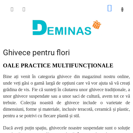
Treci
COŞ
la
conținut
DE
CUMPĂ
Ghivece pentru flori
OALE PRACTICE MULTIFUNCȚIONALE
Bine ați venit în categoria ghivece din magazinul nostru online,
unde veți găsi o gamă largă de opțiuni care vă vor ajuta să vă creați
grădina de vis. Fie că sunteți în căutarea unor ghivece tradiționale, a
unor ghivece suspendate sau a unor saci de cultură, avem tot ce vă
trebuie. Colecția noastră de ghivece include o varietate de
dimensiuni, forme și materiale, inclusiv teracotă, ceramică și plastic,
pentru a se potrivi cu fiecare plantă și stil.
Dacă aveți puțin spațiu, ghivecele noastre suspendate sunt o soluție