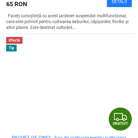
DETALII
65 RON
Faceți cunoștință cu acest jardinier suspendat multifuncțional,
care este potrivit pentru cultivarea ierburilor, căpșunilor, florilor și
altor plante. Este destinat cultivării...
Ofertă
Tip
G
GRATUIT
R
PACHET DE CINCI - Sac de cultivare pentru cultivarea