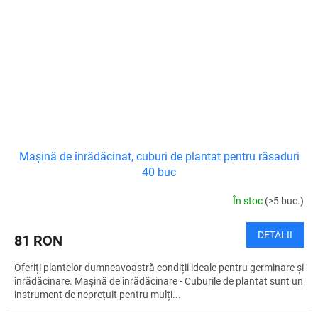
Mașină de înrădăcinat, cuburi de plantat pentru răsaduri
40 buc
În stoc
(>5 buc.)
DETALII
81 RON
Oferiți plantelor dumneavoastră condiții ideale pentru germinare și
înrădăcinare. Mașină de înrădăcinare - Cuburile de plantat sunt un
instrument de neprețuit pentru mulți...