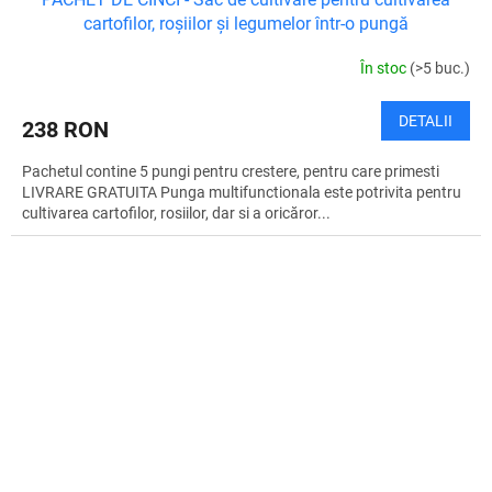
A
cartofilor, roșiilor și legumelor într-o pungă
T
În stoc
(>5 buc.)
U
DETALII
238 RON
I
Pachetul contine 5 pungi pentru crestere, pentru care primesti
T
LIVRARE GRATUITA Punga multifunctionala este potrivita pentru
cultivarea cartofilor, rosiilor, dar si a oricăror...