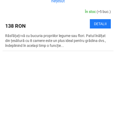
nețesut
În stoc
(>5 buc.)
DETALII
138 RON
Răsfățați-vă cu bucuria propriilor legume sau flori. Patul înălțat
din țesătură cu 8 camere este un plus ideal pentru grădina dvs.,
îndeplinind în același timp o funcție...