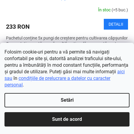
În stoc
(>5 buc.)
DETALII
233 RON
Pachetul conține 5x pungi de creștere pentru cultivarea căpșunilor
Cunoașteți această pungă multifuncțională concepută pentru
cultivarea căpșunilor comodă și simplă. În plus,...
Folosim cookie-uri pentru a vă permite să navigați
confortabil pe site și, datorită analizei traficului site-ului,
pentru a îmbunătăți în mod constant funcțiile, performanța
și gradul de utilizare. Puteți găsi mai multe informații
aici
sau
în
condițiile de prelucrare a datelor cu caracter
personal
.
Setări
Sunt de acord