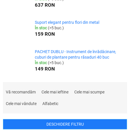
637 RON
Suport elegant pentru flori din metal
În stoc
(>5 buc.)
159 RON
PACHET DUBLU - Instrument de înrădăcinare,
cuburi de plantare pentru răsaduri 40 buc
În stoc
(>5 buc.)
149 RON
S
e
Vă recomandăm
Cele mai ieftine
Cele mai scumpe
l
e
Cele mai vândute
Alfabetic
c
t
a
DESCHIDERE FILTRU
r