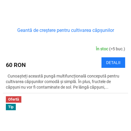
Geantă de creștere pentru cultivarea căpșunilor
În stoc
(>5 buc.)
DETALII
60 RON
Cunoașteți această pungă multifuncțională concepută pentru
cultivarea căpșunilor comodă și simplă. În plus, fructele de
căpșuni nu vor fi contaminate de sol. Pe lângă căpșuni,...
Ofertă
Tip