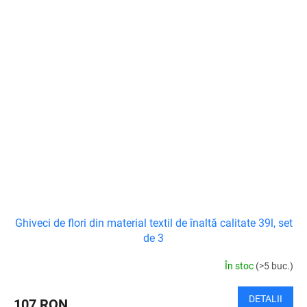
Ghiveci de flori din material textil de înaltă calitate 39l, set
de 3
În stoc
(>5 buc.)
DETALII
107 RON