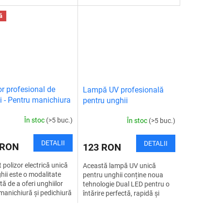
iură profesională,
unicitate și excelență.
pedichiură
ntă și rapidă acasă....
Rasfata-te cu unghii perfecte
eficientă ș
ă
in...
or profesional de
Lampă UV profesională
i - Pentru manichiura
pentru unghii
dichiura
În stoc
(>5 buc.)
În stoc
(>5 buc.)
DETALII
DETALII
 RON
123 RON
 polizor electrică unică
Această lampă UV unică
hii este o modalitate
pentru unghii conține noua
tă de a oferi unghiilor
tehnologie Dual LED pentru o
 manichiură și pedichiură
întărire perfectă, rapidă și
ională, eficientă și
eficientă a tuturor tipurilor de
 acasă. Îndepărtează...
geluri și lacuri hibride. Pentru
C