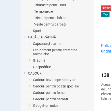
pedich
Trimmere pentru nas
eficie
Ofert
Termometre
Tip
Tricouri pentru bărbați
Veste pentru bărbați
Sport
CASĂ ȘI GRĂDINĂ
Capcane și alarme
Poliz
Echipament pentru cresterea
unghi
animalelor
și pe
Grădină
Gospodărie
CADOURI
138
Cadouri bazate pe hobby-uri
Aceast
Cadouri pentru ocazii speciale
de ung
Cadouri pentru femei
eficien
tale o
Cadouri pentru bărbați
profes
Gadget-uri unice
rapidă