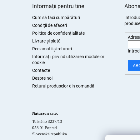
u
Informații pentru tine
Abonar
b
s
Cum să faci cumpărături
Introduc
produsel
o
Condiții de afaceri
l
Politica de confidențialitate
Adresă
Livrare și plată
Reclamații și retururi
Introd
Informații privind utilizarea modulelor
cookie
AB
Contacte
Despre noi
Returul produselor din comandă
Naturzon s.r.o.
Tolstého 3237/13
058 01 Poprad
Slovenská republika