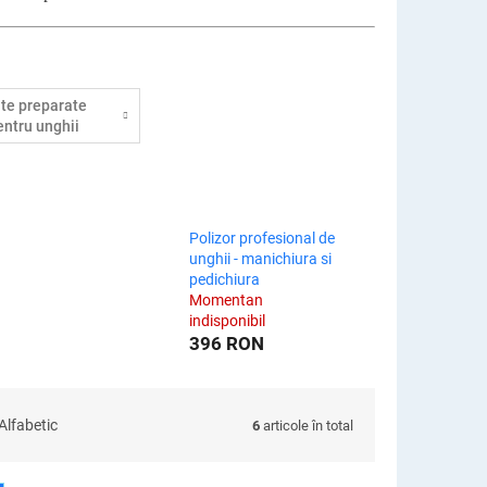
lte preparate
entru unghii
Polizor profesional de
unghii - manichiura si
pedichiura
Momentan
indisponibil
396 RON
Alfabetic
6
articole în total