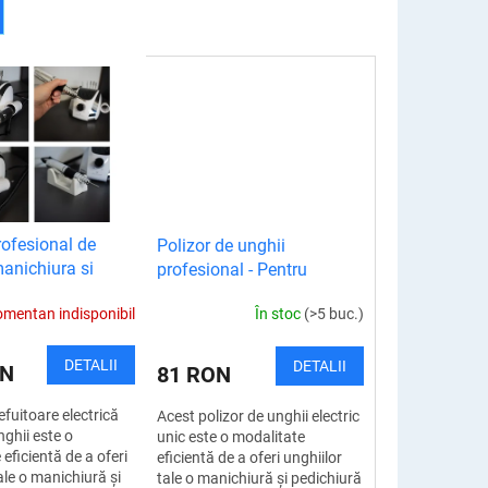
rofesional de
Polizor de unghii
manichiura si
profesional - Pentru
ra
manichiură și pedichiurău
mentan indisponibil
În stoc
(>5 buc.)
DETALII
DETALII
ON
81 RON
fuitoare electrică
Acest polizor de unghii electric
ghii este o
unic este o modalitate
eficientă de a oferi
eficientă de a oferi unghiilor
ale o manichiură și
tale o manichiură și pedichiură