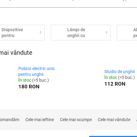
Dispozitive
Lămpi de
A
pentru
unghii cu
p
modelarea
unghii
unghiilor
artificiale
mai vândute
Polizor electric unic
Studio de unghii
pentru unghii
În stoc
(>5 buc.)
În stoc
(>5 buc.)
112 RON
180 RON
comandăm
Cele mai ieftine
Cele mai scumpe
Cele mai vândute