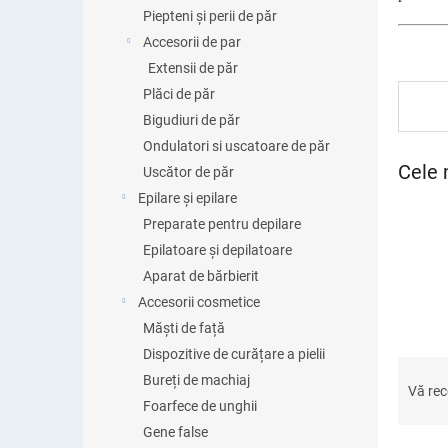
ă
Piepteni și perii de păr
Accesorii de par
Extensii de păr
Plăci de păr
Bigudiuri de păr
Ondulatori si uscatoare de păr
Cele 
Uscător de păr
Epilare și epilare
Preparate pentru depilare
Epilatoare și depilatoare
Aparat de bărbierit
Accesorii cosmetice
Măști de față
Dispozitive de curățare a pielii
S
Bureți de machiaj
e
Vă re
Foarfece de unghii
l
e
Gene false