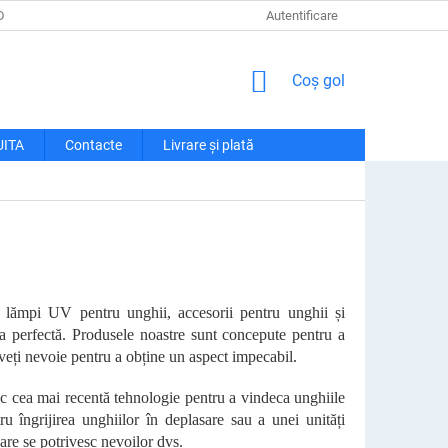
DE CONFIDENȚIALITATE
LIVRARE ȘI PLATĂ
Autentificare
RECLAMAȚII ȘI RETU
COŞ
Coş gol
DE
CUMPĂRĂTURI
UITA
Contacte
Livrare și plată
 lămpi UV pentru unghii, accesorii pentru unghii și
 perfectă. Produsele noastre sunt concepute pentru a
 aveți nevoie pentru a obține un aspect impecabil.
c cea mai recentă tehnologie pentru a vindeca unghiile
ru îngrijirea unghiilor în deplasare sau a unei unități
are se potrivesc nevoilor dvs.