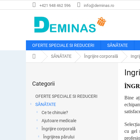
Treci
+421 948 462 596
info@deminas.ro
la
conținut
OFERTE SPECIALE SI REDUCERI
SĂNĂTATE
Acasă
SĂNĂTATE
Îngrijire corporală
Ingri
B
Ingr
a
Sari
r
Categorii
peste
ÎNGR
ă
categorii
l
OFERTE SPECIALE SI REDUCERI
Bine aț
a
SĂNĂTATE
echipam
t
satisfac
Ce te chinuie?
e
r
Ajutoare medicale
Selecți
a
Îngrijire corporală
cu gel 
l
Îngrijirea părului
profesio