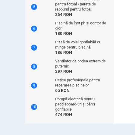
pentru fotbal - perete de
rebound pentru fotbal
264 RON
Piscină de înot ph și contor de
clor
180 RON
Plasă de volei gonflabilă cu
minge pentru piscină
186 RON
Ventilator de podea extrem de
puternic
397 RON
Petice profesionale pentru
repararea piscinelor
65 RON
Pompă electrică pentru
paddleboard-uri și bărci
gonflabile
474 RON
S