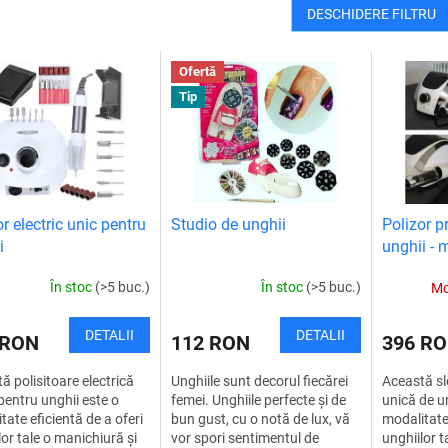
DESCHIDERE FILTRU
Ofertă
Tip
r electric unic pentru
Studio de unghii
Polizor p
i
unghii - 
pedichiu
În stoc
(>5 buc.)
În stoc
(>5 buc.)
Mo
DETALII
DETALII
 RON
112 RON
396 R
ă polisitoare electrică
Unghiile sunt decorul fiecărei
Această sle
pentru unghii este o
femei. Unghiile perfecte și de
unică de un
tate eficientă de a oferi
bun gust, cu o notă de lux, vă
modalitate 
lor tale o manichiură și
vor spori sentimentul de
unghiilor t