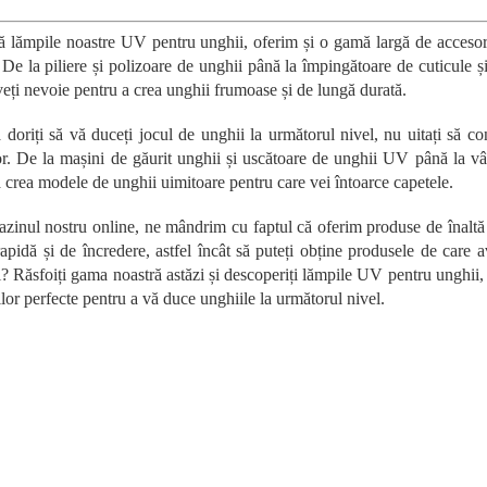
un...
o
n
ă lămpile noastre UV pentru unghii, oferim și o gamă largă de accesori
t
 De la piliere și polizoare de unghii până la împingătoare de cuticule ș
r
veți nevoie pentru a crea unghii frumoase și de lungă durată.
o
l
ă doriți să vă duceți jocul de unghii la următorul nivel, nu uitați să c
u
or. De la mașini de găurit unghii și uscătoare de unghii UV până la vâr
l
l
 crea modele de unghii uimitoare pentru care vei întoarce capetele.
i
s
zinul nostru online, ne mândrim cu faptul că oferim produse de înaltă 
t
rapidă și de încredere, astfel încât să puteți obține produsele de care
ă
i? Răsfoiți gama noastră astăzi și descoperiți lămpile UV pentru unghii
r
lor perfecte pentru a vă duce unghiile la următorul nivel.
i
l
o
r