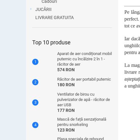
Cadouri
JUCĂRII
Pe lâng
LIVRARE GRATUITA
perfect.
tot ce a
Iar dac
Top 10 produse
unghiil
pentru a
Aparat de aer condiționat mobil
puternic cu încălzire 2 în 1 -
răcitor de aer
La maga
574 RON
livrare 
așteptaț
Răcitor de aer portabil puternic
180 RON
a unghii
Ventilator de birou cu
pulverizator de apă - răcitor de
aer USB
177 RON
Mască de față senzațională
pentru snorkeling
123 RON
Plasa speciala de rebound