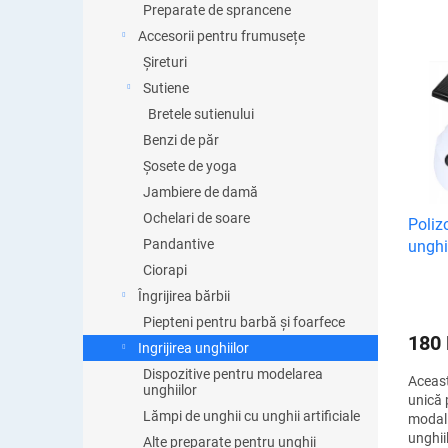
c
Preparate de sprancene
t
Accesorii pentru frumusețe
a
L
Șireturi
r
i
Sutiene
e
s
a
Bretele sutienului
t
p
Benzi de păr
ă
r
Șosete de yoga
p
o
r
Jambiere de damă
d
o
Ochelari de soare
Polizo
u
d
Pandantive
unghi
s
u
u
Ciorapi
s
l
Îngrijirea bărbii
e
u
Piepteni pentru barbă și foarfece
i
180
Ingrijirea unghiilor
Dispozitive pentru modelarea
Aceast
unghiilor
unică 
Lămpi de unghii cu unghii artificiale
modali
unghii
Alte preparate pentru unghii