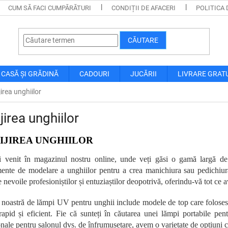
CUM SĂ FACI CUMPĂRĂTURI
CONDIȚII DE AFACERI
POLITICA 
CĂUTARE
CASĂ ȘI GRĂDINĂ
CADOURI
JUCĂRII
LIVRARE GRAT
jirea unghiilor
ijirea unghiilor
IJIREA UNGHIILOR
i venit în magazinul nostru online, unde veți găsi o gamă largă de
ente de modelare a unghiilor pentru a crea manichiura sau pedichiura
e nevoile profesioniștilor și entuziaștilor deopotrivă, oferindu-vă tot ce
a noastră de lămpi UV pentru unghii include modele de top care foloses
rapid și eficient. Fie că sunteți în căutarea unei lămpi portabile pent
nale pentru salonul dvs. de înfrumusețare, avem o varietate de opțiuni c