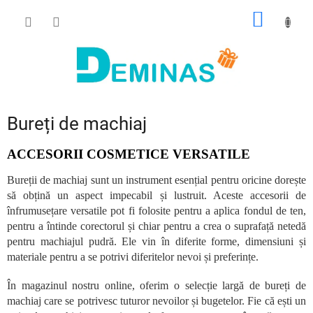
Treci
COŞ
la
conținut
DE
CUMPĂ
Bureți de machiaj
ACCESORII COSMETICE VERSATILE
Bureții de machiaj sunt un instrument esențial pentru oricine dorește
să obțină un aspect impecabil și lustruit. Aceste accesorii de
înfrumusețare versatile pot fi folosite pentru a aplica fondul de ten,
pentru a întinde corectorul și chiar pentru a crea o suprafață netedă
pentru machiajul pudră. Ele vin în diferite forme, dimensiuni și
materiale pentru a se potrivi diferitelor nevoi și preferințe.
În magazinul nostru online, oferim o selecție largă de bureți de
machiaj care se potrivesc tuturor nevoilor și bugetelor. Fie că ești un