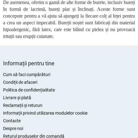
De asemenea, oferim o gamă de alte forme de burete, inclusiv bureți
s
în formă de lacrimă, bureți plat și înclinați. Aceste forme sunt
t
concepute pentru a vă ajuta să ajungeți la fiecare colț al feței pentru
ă
r
a crea un aspect impecabil. Bureții noștri sunt fabricați din material
i
hipoalergenic, fără latex, care este blând cu pielea și nu provoacă
l
iritații sau erupții cutanate.
o
r
S
u
Informații pentru tine
b
s
Cum să faci cumpărături
o
Condiții de afaceri
l
Politica de confidențialitate
Livrare și plată
Reclamații și retururi
Informații privind utilizarea modulelor cookie
Contacte
Despre noi
Returul produselor din comandă