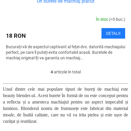
Un burete de machiaj plăcut
În stoc
(>5 buc.)
DETALII
18 RON
Bucurați-vă de aspectul captivant al feței dvs. datorită machiajului
perfect, pe care îl puteți evita confortabil acasă. Buretele de
machiaj original îți va garanta un machiaj...
4
articole în total
C
o
n
Unul dintre cele mai populare tipuri de bureți de machiaj este
t
beauty blender-ul. Acest burete în formă de ou este conceput pentru
r
o
a reflecta și a amesteca machiajul pentru un aspect impecabil și
l
luminos. Blenderul nostru de frumusețe este fabricat din material
u
moale, de înaltă calitate, care nu vă va irita pielea și este ușor de
l
curățat și reutilizat.
l
i