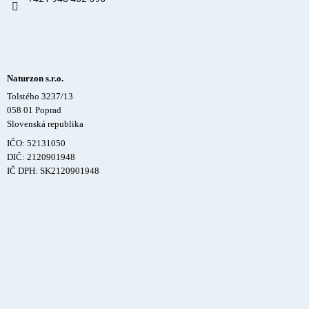
Naturzon s.r.o.
Tolstého 3237/13
058 01 Poprad
Slovenská republika
IČO: 52131050
DIČ: 2120901948
IČ DPH: SK2120901948