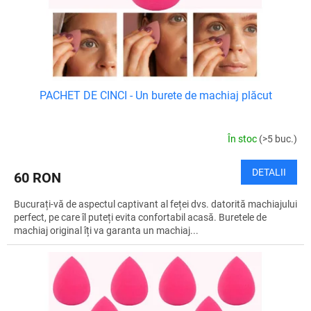
l
u
u
s
i
e
PACHET DE CINCI - Un burete de machiaj plăcut
În stoc
(>5 buc.)
DETALII
60 RON
Bucurați-vă de aspectul captivant al feței dvs. datorită machiajului
perfect, pe care îl puteți evita confortabil acasă. Buretele de
machiaj original îți va garanta un machiaj...