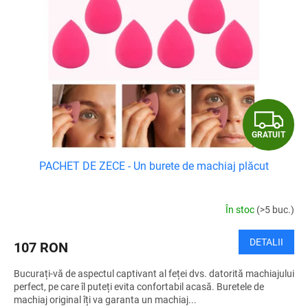
G
GRATUIT
R
PACHET DE ZECE - Un burete de machiaj plăcut
A
T
În stoc
(>5 buc.)
U
DETALII
107 RON
I
Bucurați-vă de aspectul captivant al feței dvs. datorită machiajului
T
perfect, pe care îl puteți evita confortabil acasă. Buretele de
machiaj original îți va garanta un machiaj...