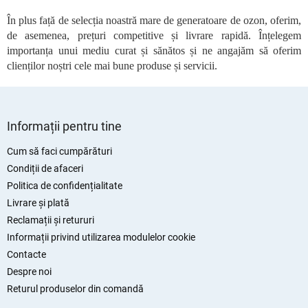
s
În plus față de selecția noastră mare de generatoare de ozon, oferim,
t
de asemenea, prețuri competitive și livrare rapidă. Înțelegem
ă
r
importanța unui mediu curat și sănătos și ne angajăm să oferim
i
clienților noștri cele mai bune produse și servicii.
l
o
r
S
u
Informații pentru tine
b
s
Cum să faci cumpărături
o
Condiții de afaceri
l
Politica de confidențialitate
Livrare și plată
Reclamații și retururi
Informații privind utilizarea modulelor cookie
Contacte
Despre noi
Returul produselor din comandă