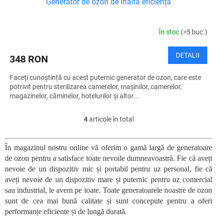
Generator de ozon de înaltă eficiență
În stoc
(>5 buc.)
DETALII
348 RON
Faceți cunoștință cu acest puternic generator de ozon, care este
potrivit pentru sterilizarea camerelor, mașinilor, camerelor,
magazinelor, căminelor, hotelurilor și altor...
4
articole în total
C
o
n
În magazinul nostru online vă oferim o gamă largă de generatoare
t
de ozon pentru a satisface toate nevoile dumneavoastră. Fie că aveți
r
o
nevoie de un dispozitiv mic și portabil pentru uz personal, fie că
l
aveți nevoie de un dispozitiv mare și puternic pentru uz comercial
u
sau industrial, le avem pe toate. Toate generatoarele noastre de ozon
l
sunt de cea mai bună calitate și sunt concepute pentru a oferi
l
performanțe eficiente și de lungă durată.
i