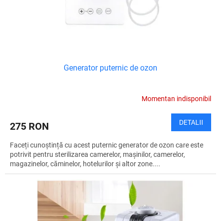
l
u
u
s
i
e
Generator puternic de ozon
Momentan indisponibil
DETALII
275 RON
Faceți cunoștință cu acest puternic generator de ozon care este
potrivit pentru sterilizarea camerelor, mașinilor, camerelor,
magazinelor, căminelor, hotelurilor și altor zone....