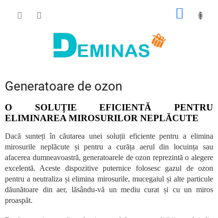
Treci
COŞ
la
conținut
DE
CUMPĂ
Generatoare de ozon
O SOLUȚIE EFICIENTĂ PENTRU
ELIMINAREA MIROSURILOR NEPLĂCUTE
Dacă sunteți în căutarea unei soluții eficiente pentru a elimina
mirosurile neplăcute și pentru a curăța aerul din locuința sau
afacerea dumneavoastră, generatoarele de ozon reprezintă o alegere
excelentă. Aceste dispozitive puternice folosesc gazul de ozon
pentru a neutraliza și elimina mirosurile, mucegaiul și alte particule
dăunătoare din aer, lăsându-vă un mediu curat și cu un miros
proaspăt.