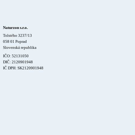
Naturzon s.r.o.
Tolstého 3237/13
058 01 Poprad
Slovenská republika
IČO: 52131050
DIČ: 2120901948
IČ DPH: SK2120901948