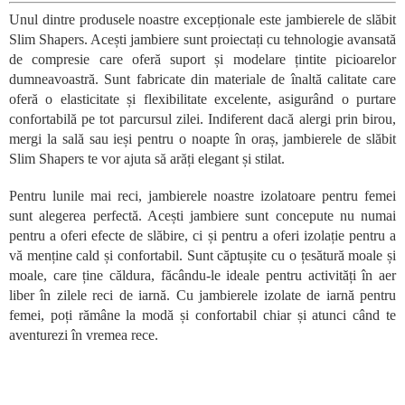
n
Unul dintre produsele noastre excepționale este jambierele de slăbit
t
Slim Shapers. Acești jambiere sunt proiectați cu tehnologie avansată
r
o
de compresie care oferă suport și modelare țintite picioarelor
l
dumneavoastră. Sunt fabricate din materiale de înaltă calitate care
u
oferă o elasticitate și flexibilitate excelente, asigurând o purtare
l
confortabilă pe tot parcursul zilei. Indiferent dacă alergi prin birou,
l
mergi la sală sau ieși pentru o noapte în oraș, jambierele de slăbit
i
Slim Shapers te vor ajuta să arăți elegant și stilat.
s
t
Pentru lunile mai reci, jambierele noastre izolatoare pentru femei
ă
r
sunt alegerea perfectă. Acești jambiere sunt concepute nu numai
i
pentru a oferi efecte de slăbire, ci și pentru a oferi izolație pentru a
l
vă menține cald și confortabil. Sunt căptușite cu o țesătură moale și
o
moale, care ține căldura, făcându-le ideale pentru activități în aer
r
liber în zilele reci de iarnă. Cu jambierele izolate de iarnă pentru
femei, poți rămâne la modă și confortabil chiar și atunci când te
aventurezi în vremea rece.