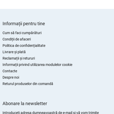
S
u
Informații pentru tine
b
s
Cum să faci cumpărături
o
Condiții de afaceri
l
Politica de confidențialitate
Livrare și plată
Reclamații și retururi
Informații privind utilizarea modulelor cookie
Contacte
Despre noi
Returul produselor din comandă
Abonare la newsletter
Introduceţi adresa dumneavoastră de e-mail şi vă vom trimite