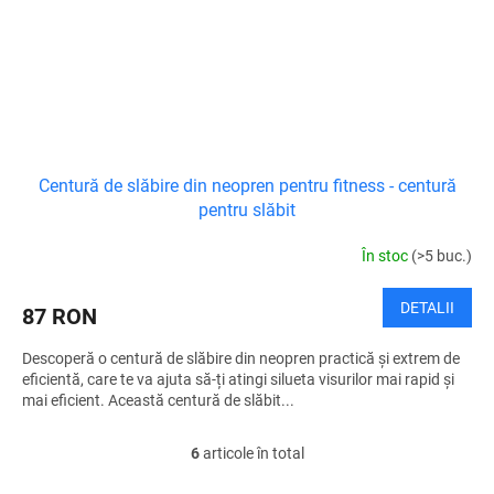
Centură de slăbire din neopren pentru fitness - centură
pentru slăbit
În stoc
(>5 buc.)
DETALII
87 RON
Descoperă o centură de slăbire din neopren practică și extrem de
eficientă, care te va ajuta să-ți atingi silueta visurilor mai rapid și
mai eficient. Această centură de slăbit...
6
articole în total
C
o