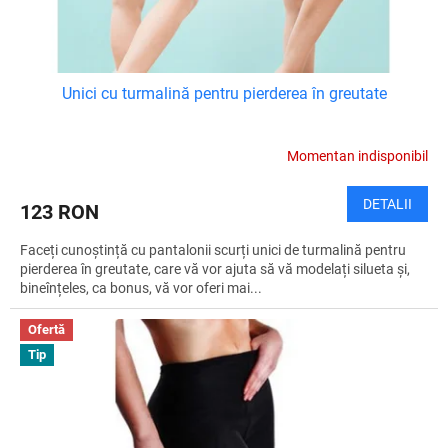
i
e
Unici cu turmalină pentru pierderea în greutate
Momentan indisponibil
DETALII
123 RON
Faceți cunoștință cu pantalonii scurți unici de turmalină pentru
pierderea în greutate, care vă vor ajuta să vă modelați silueta și,
bineînțeles, ca bonus, vă vor oferi mai...
Ofertă
Tip