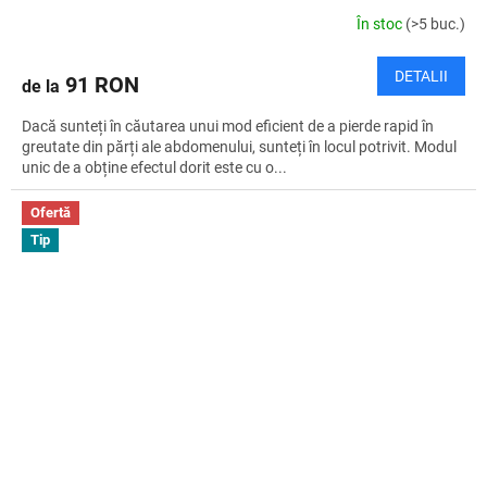
În stoc
(>5 buc.)
DETALII
91 RON
de la
Dacă sunteți în căutarea unui mod eficient de a pierde rapid în
greutate din părți ale abdomenului, sunteți în locul potrivit. Modul
unic de a obține efectul dorit este cu o...
Ofertă
Tip