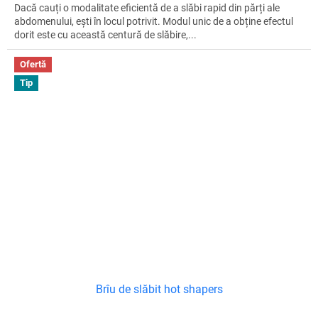
Dacă cauți o modalitate eficientă de a slăbi rapid din părți ale
abdomenului, ești în locul potrivit. Modul unic de a obține efectul
dorit este cu această centură de slăbire,...
Ofertă
Tip
Brîu de slăbit hot shapers