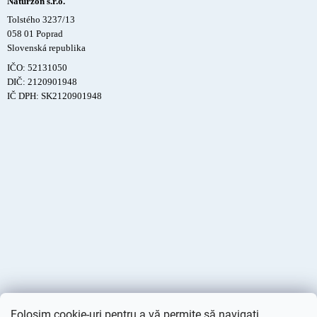
Naturzon s.r.o.
Tolstého 3237/13
058 01 Poprad
Slovenská republika
IČO: 52131050
DIČ: 2120901948
IČ DPH: SK2120901948
Folosim cookie-uri pentru a vă permite să navigați