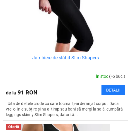
Jambiere de slăbit Slim Shapers
În stoc
(>5 buc.)
DETALII
91 RON
de la
Uită de dietele crude cu care tocmai ți-ai deranjat corpul. Dacă
vrei o linie subțire și nu ai timp sau bani să mergi la sală, cumpără
leggings skinny Slim Shapers, datorită...
Ofertă