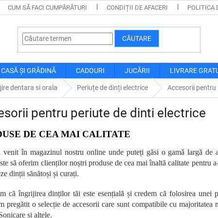
CUM SĂ FACI CUMPĂRĂTURI
CONDIȚII DE AFACERI
POLITICA 
CĂUTARE
CASĂ ȘI GRĂDINĂ
CADOURI
JUCĂRII
LIVRARE GRAT
ijire dentara si orala
Periuțe de dinți electrice
Accesorii pentru p
sorii pentru periute de dinti electrice
USE DE CEA MAI CALITATE
i venit în magazinul nostru online unde puteți găsi o gamă largă de ac
ste să oferim clienților noștri produse de cea mai înaltă calitate pentru a
eze dinții sănătoși și curați.
m că îngrijirea dinților tăi este esențială și credem că folosirea unei 
 pregătit o selecție de accesorii care sunt compatibile cu majoritatea m
Sonicare și altele.