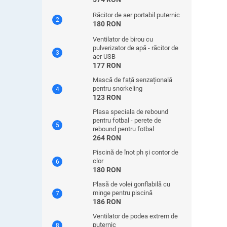
Răcitor de aer portabil puternic
180 RON
Ventilator de birou cu
pulverizator de apă - răcitor de
aer USB
177 RON
Mască de față senzațională
pentru snorkeling
123 RON
Plasa speciala de rebound
pentru fotbal - perete de
rebound pentru fotbal
264 RON
Piscină de înot ph și contor de
clor
180 RON
Plasă de volei gonflabilă cu
minge pentru piscină
186 RON
Ventilator de podea extrem de
puternic