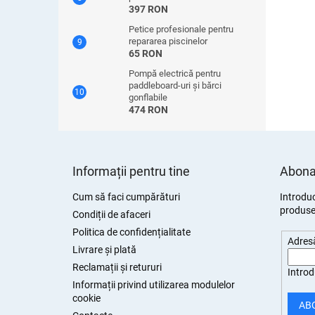
397 RON
Petice profesionale pentru
repararea piscinelor
65 RON
Pompă electrică pentru
paddleboard-uri și bărci
gonflabile
474 RON
S
u
Informații pentru tine
Abonar
b
s
Cum să faci cumpărături
Introduc
produsel
o
Condiții de afaceri
l
Politica de confidențialitate
Adresă
Livrare și plată
Reclamații și retururi
Introd
Informații privind utilizarea modulelor
cookie
AB