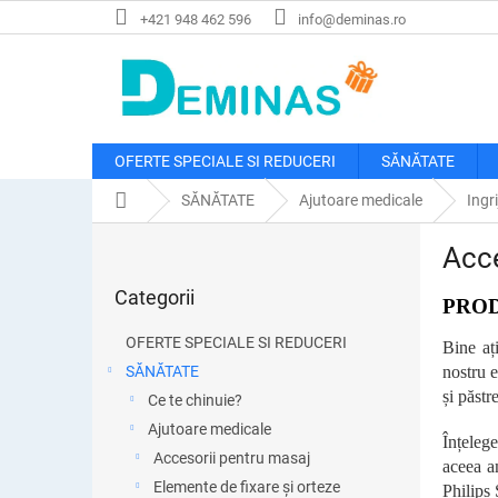
Treci
+421 948 462 596
info@deminas.ro
la
conținut
OFERTE SPECIALE SI REDUCERI
SĂNĂTATE
Acasă
SĂNĂTATE
Ajutoare medicale
Ingr
B
Acce
a
Sari
r
Categorii
peste
PROD
ă
categorii
l
OFERTE SPECIALE SI REDUCERI
Bine aț
a
SĂNĂTATE
nostru e
t
și păstr
Ce te chinuie?
e
r
Ajutoare medicale
Înțelege
a
Accesorii pentru masaj
aceea am
l
Elemente de fixare și orteze
Philips 