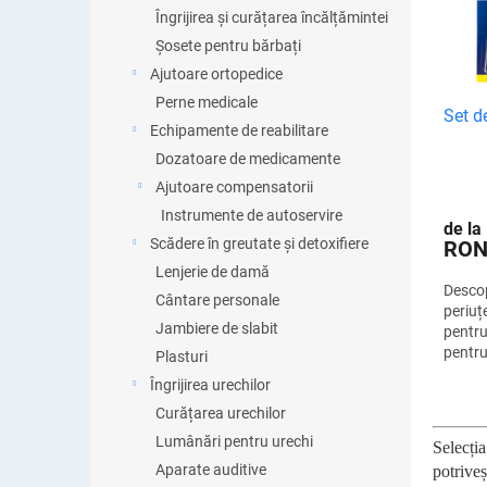
t
Îngrijirea și curățarea încălțămintei
p
ă
r
Șosete pentru bărbați
p
o
Ajutoare ortopedice
r
d
o
Perne medicale
u
Set de
d
Echipamente de reabilitare
s
u
Dozatoare de medicamente
u
s
l
Ajutoare compensatorii
e
u
Instrumente de autoservire
de la
i
Scădere în greutate și detoxifiere
RO
Lenjerie de damă
Descop
Cântare personale
periuț
Jambiere de slabit
pentru
pentru
Plasturi
un zâm
Îngrijirea urechilor
alb. Pe
Curățarea urechilor
Lumânări pentru urechi
Selecția
Aparate auditive
potrive