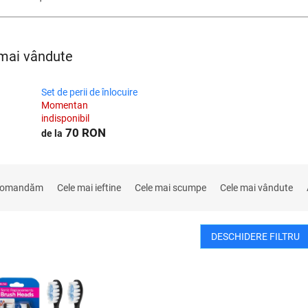
mai vândute
Set de perii de înlocuire
Momentan
indisponibil
70 RON
de la
comandăm
Cele mai ieftine
Cele mai scumpe
Cele mai vândute
DESCHIDERE FILTRU