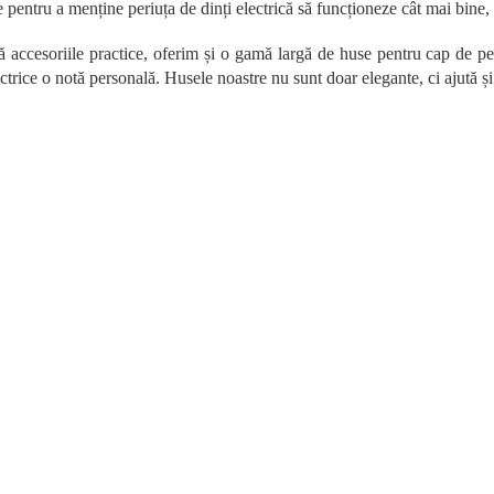
e pentru a menține periuța de dinți electrică să funcționeze cât mai bine,
o
l
 accesoriile practice, oferim și o gamă largă de huse pentru cap de peri
u
ectrice o notă personală. Husele noastre nu sunt doar elegante, ci ajută și
l
l
i
s
t
ă
r
i
l
o
r