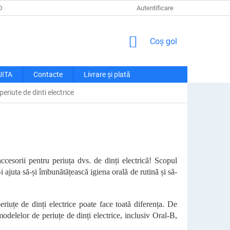
DE CONFIDENȚIALITATE
LIVRARE ȘI PLATĂ
Autentificare
RECLAMAȚII ȘI RETU
COŞ
Coş gol
DE
CUMPĂRĂTURI
UITA
Contacte
Livrare și plată
eriute de dinti electrice
cesorii pentru periuța dvs. de dinți electrică! Scopul
-i ajuta să-și îmbunătățească igiena orală de rutină și să-
periuțe de dinți electrice poate face toată diferența. De
odelelor de periuțe de dinți electrice, inclusiv Oral-B,