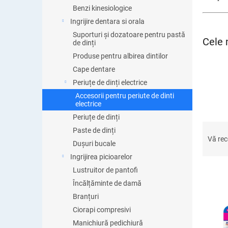
ă
Benzi kinesiologice
Ingrijire dentara si orala
Suporturi și dozatoare pentru pastă
Cele 
de dinți
Produse pentru albirea dintilor
Cape dentare
Periuțe de dinți electrice
Accesorii pentru periute de dinti
electrice
Periuțe de dinți
S
Paste de dinți
e
Vă re
Dușuri bucale
l
Ingrijirea picioarelor
e
c
Lustruitor de pantofi
t
Încălțăminte de damă
a
Branțuri
L
r
i
Ciorapi compresivi
e
s
Manichiură pedichiură
a