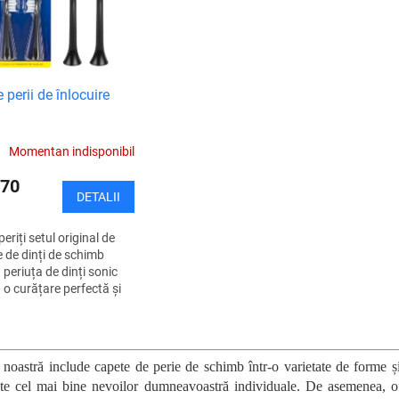
 perii de înlocuire
Momentan indisponibil
70
DETALII
N
eriți setul original de
e de dinți de schimb
 periuța de dinți sonic
 o curățare perfectă și
bet frumos, sănătos și
riuța de dinți are...
C
o
n
 noastră include capete de perie de schimb într-o varietate de forme și
t
ște cel mai bine nevoilor dumneavoastră individuale. De asemenea, ofe
r