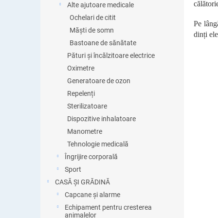
călători
Alte ajutoare medicale
Ochelari de citit
Pe lângă
Măști de somn
dinți el
Bastoane de sănătate
Pături și încălzitoare electrice
Oximetre
Generatoare de ozon
Repelenți
Sterilizatoare
Dispozitive inhalatoare
Manometre
Tehnologie medicală
Îngrijire corporală
Sport
CASĂ ȘI GRĂDINĂ
Capcane și alarme
Echipament pentru cresterea
animalelor