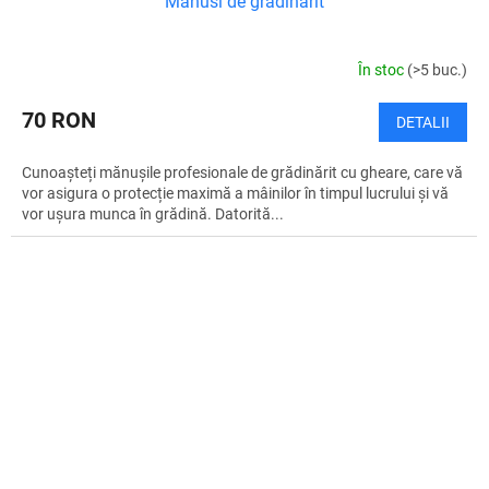
Manusi de gradinarit
În stoc
(>5 buc.)
70 RON
DETALII
Cunoașteți mănușile profesionale de grădinărit cu gheare, care vă
vor asigura o protecție maximă a mâinilor în timpul lucrului și vă
vor ușura munca în grădină. Datorită...