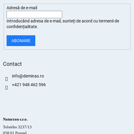
Adresă de e-mail
Introducând adresa de e-mail, sunteți de
acord cu termenii de
confidențialitate
.
ABONARE
Contact
info
@
deminas.ro
+421 948 462 596
Naturzon s.r.o.
Tolstého 3237/13
058 01 Poprad