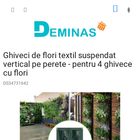
Treci
COŞ
la
conținut
DE
CUMPĂ
Ghiveci de flori textil suspendat
vertical pe perete - pentru 4 ghivece
cu flori
DS34731642