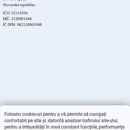
Slovenská republika
IČO: 52131050
DIČ: 2120901948
IČ DPH: SK2120901948
Folosim cookie-uri pentru a vă permite să navigați
confortabil pe site și, datorită analizei traficului site-ului,
pentru a îmbunătăți în mod constant funcțiile, performanța