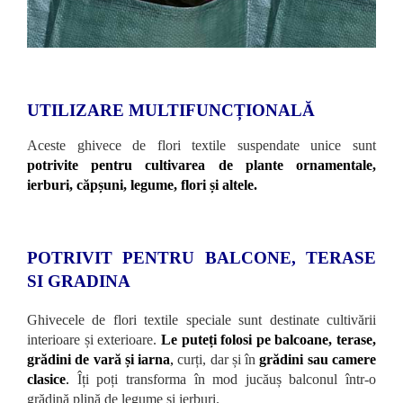
UTILIZARE MULTIFUNCȚIONALĂ
Aceste ghivece de flori textile suspendate unice sunt
potrivite pentru cultivarea de plante ornamentale,
ierburi, căpșuni, legume, flori și altele.
POTRIVIT PENTRU BALCONE, TERASE
SI GRADINA
Ghivecele de flori textile speciale sunt destinate cultivării
interioare și exterioare.
Le puteți folosi pe balcoane, terase,
grădini
de vară și iarna
,
curți, dar și în
grădini sau camere
clasice
.
Îți poți transforma în mod jucăuș balconul într-o
grădină plină de legume și ierburi.