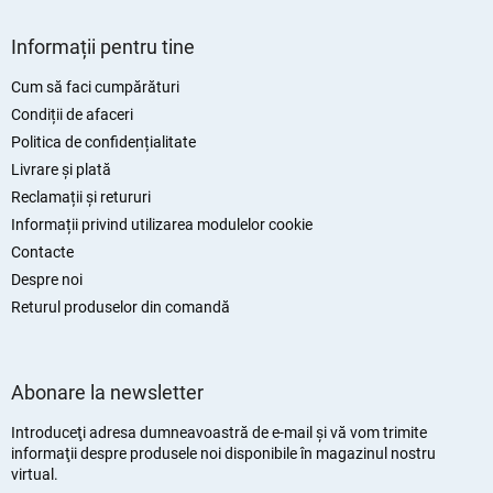
S
u
Informații pentru tine
b
s
Cum să faci cumpărături
o
Condiții de afaceri
l
Politica de confidențialitate
Livrare și plată
Reclamații și retururi
Informații privind utilizarea modulelor cookie
Contacte
Despre noi
Returul produselor din comandă
Abonare la newsletter
Introduceţi adresa dumneavoastră de e-mail şi vă vom trimite
informaţii despre produsele noi disponibile în magazinul nostru
virtual.