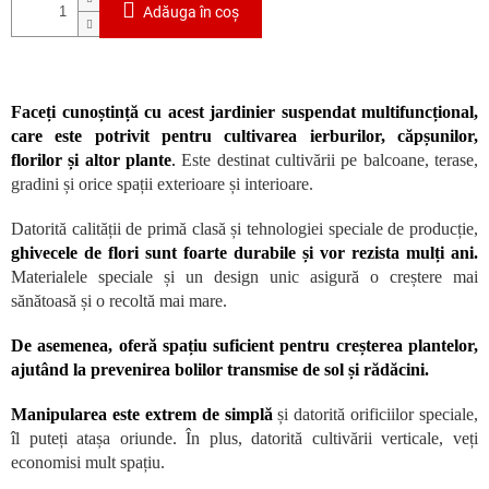
Adăuga în coş
Faceți cunoștință cu acest jardinier suspendat multifuncțional,
care este potrivit pentru cultivarea ierburilor, căpșunilor,
florilor și altor plante
.
Este destinat cultivării pe balcoane, terase,
gradini și orice spații exterioare și interioare.
Datorită calității de primă clasă și tehnologiei speciale de producție,
ghivecele de flori sunt foarte durabile și vor rezista mulți ani.
Materialele speciale și un design unic asigură o creștere mai
sănătoasă și o recoltă mai mare.
De asemenea, oferă spațiu suficient pentru creșterea plantelor,
ajutând la prevenirea bolilor transmise de sol și rădăcini.
Manipularea este extrem de simplă
și datorită orificiilor speciale,
îl puteți atașa oriunde. În plus, datorită cultivării verticale, veți
economisi mult spațiu.