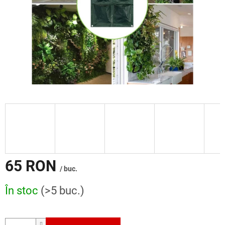
65 RON
/ buc.
Evaluare
În stoc
(>5 buc.)
preţ: