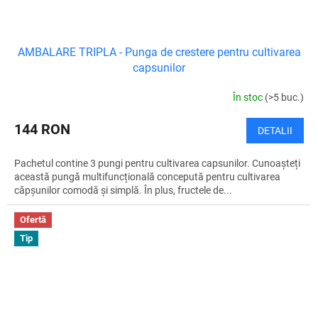
AMBALARE TRIPLA - Punga de crestere pentru cultivarea
capsunilor
În stoc
(>5 buc.)
144 RON
DETALII
Pachetul contine 3 pungi pentru cultivarea capsunilor. Cunoașteți
această pungă multifuncțională concepută pentru cultivarea
căpșunilor comodă și simplă. În plus, fructele de...
Ofertă
Tip