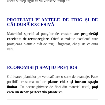
aceea sunteți sigur că vă vor servi mulți ani.
PROTEJAȚI PLANTELE DE FRIG ȘI DE
CĂLDURĂ EXCESIVĂ
Materialul special al pungilor de creștere are
proprietăți
excelente de termoreglare
.
Oferă o izolație excelentă care
protejează plantele atât de frigul înghețat, cât și de căldura
verii.
ECONOMISIȚI SPAȚIU PREȚIOS
Cultivarea plantelor pe verticală are o serie de avantaje. Face
posibilă creșterea multor
plante chiar și într-un spațiu
limitat
.
Cu aceste ghivece de flori din material textil,
poți
crea un decor perfect din plante vii.