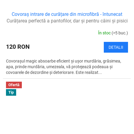
Covoraș intrare de curățare din microfibră - întunecat
Curățarea perfectă a pantofilor, dar și pentru câini și pisici
În stoc
(>5 buc.)
120 RON
DETALII
Covorașul magic absoarbe eficient și ușor murdăria, grăsimea,
apa, prinde murdăria, umezeala, vă protejează podeaua și
covoarele de dezordine și deteriorare. Este realizat...
Ofertă
Tip