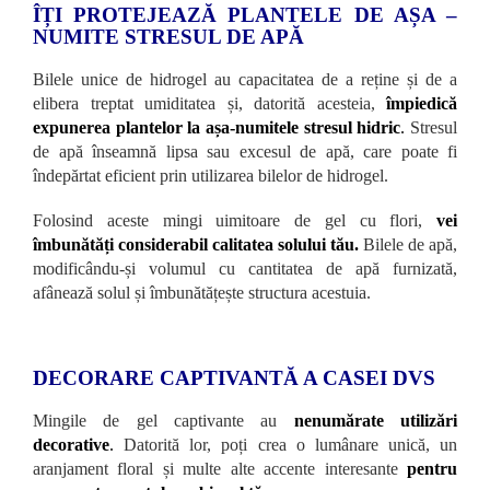
ÎȚI PROTEJEAZĂ PLANTELE DE AȘA –
NUMITE STRESUL DE APĂ
Bilele unice de hidrogel au capacitatea de a reține și de a
elibera treptat umiditatea și, datorită acesteia,
împiedică
expunerea plantelor la așa-numitele stresul hidric
.
Stresul
de apă înseamnă lipsa sau excesul de apă, care poate fi
îndepărtat eficient prin utilizarea bilelor de hidrogel.
Folosind aceste mingi uimitoare de gel cu flori,
vei
îmbunătăți considerabil calitatea solului tău.
Bilele de apă,
modificându-și volumul cu cantitatea de apă furnizată,
afânează solul și îmbunătățește structura acestuia.
DECORARE CAPTIVANTĂ A CASEI DVS
Mingile de gel captivante au
nenumărate utilizări
decorative
.
Datorită lor, poți crea o lumânare unică, un
aranjament floral și multe alte accente interesante
pentru