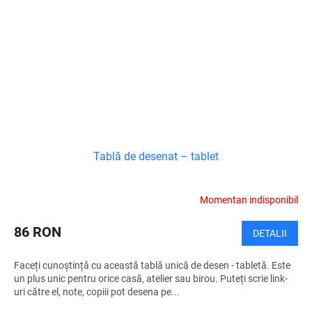
Tablă de desenat – tablet
Momentan indisponibil
86 RON
DETALII
Faceți cunoștință cu această tablă unică de desen - tabletă. Este
un plus unic pentru orice casă, atelier sau birou. Puteți scrie link-
uri către el, note, copiii pot desena pe...