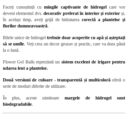
Faceți cunoștință cu
mingile captivante de hidrogel
care vor
deveni elementul dvs.
decorativ preferat în interior și exterior
și,
în același timp, aveți grijă de hidratarea
corectă a plantelor și
florilor dumneavoastră
.
Bilele unice de hidrogel
trebuie doar acoperite cu apă și așteptați
să se umfle
.
Veți crea un decor grozav și practic, care va dura până
la o lună.
Flower Gel Balls reprezintă un
sistem excelent de irigare pentru
udarea lent a plantelor.
Două versiuni de culoare - transparentă și multicoloră
oferă o
serie de moduri diferite de utilizare.
În plus, aceste uimitoare
margele de hidrogel sunt
biodegradabile
.