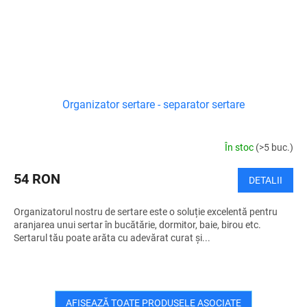
Organizator sertare - separator sertare
În stoc
(>5 buc.)
54 RON
DETALII
Organizatorul nostru de sertare este o soluție excelentă pentru
aranjarea unui sertar în bucătărie, dormitor, baie, birou etc.
Sertarul tău poate arăta cu adevărat curat și...
AFIŞEAZĂ TOATE PRODUSELE ASOCIATE