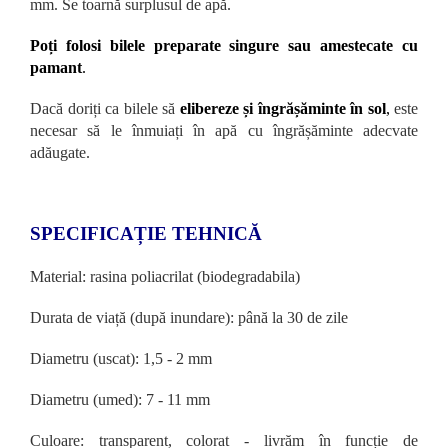
mm. Se toarnă surplusul de apă.
Poți folosi bilele preparate singure sau amestecate cu
pamant
.
Dacă doriți ca bilele să
elibereze și îngrășăminte în sol
,
este
necesar să le înmuiați în apă cu îngrășăminte adecvate
adăugate.
SPECIFICAȚIE TEHNICĂ
Material: rasina poliacrilat (biodegradabila)
Durata de viață (după inundare): până la 30 de zile
Diametru (uscat): 1,5 - 2 mm
Diametru (umed): 7 - 11 mm
Culoare: transparent, colorat - livrăm în funcție de