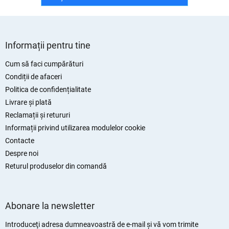
S
u
Informații pentru tine
b
s
Cum să faci cumpărături
o
Condiții de afaceri
l
Politica de confidențialitate
Livrare și plată
Reclamații și retururi
Informații privind utilizarea modulelor cookie
Contacte
Despre noi
Returul produselor din comandă
Abonare la newsletter
Introduceţi adresa dumneavoastră de e-mail şi vă vom trimite