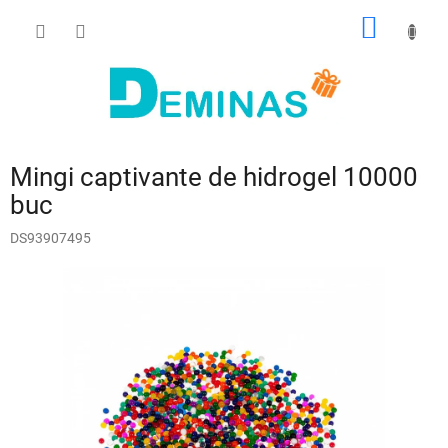
Treci
COŞ
la
conținut
DE
CUMPĂ
Mingi captivante de hidrogel 10000
buc
DS93907495