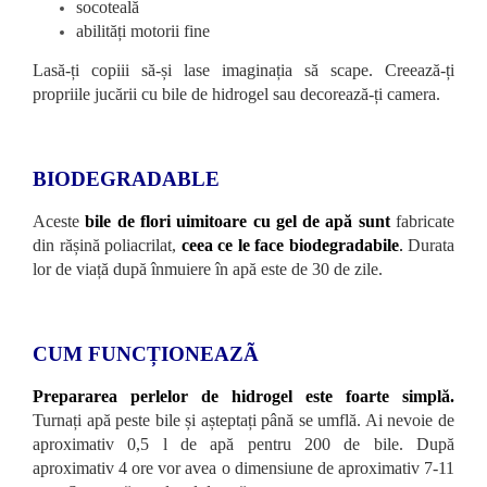
socoteală
abilități motorii fine
Lasă-ți copiii să-și lase imaginația să scape. Creează-ți
propriile jucării cu bile de hidrogel sau decorează-ți camera.
BIODEGRADABLE
Aceste
bile de
flori uimitoare cu gel de apă sunt
fabricate
din rășină poliacrilat,
ceea ce le face biodegradabile
.
Durata
lor de viață după înmuiere în apă este de 30 de zile.
CUM FUNCȚIONEAZÃ
Prepararea perlelor de hidrogel este foarte simplă.
Turnați apă peste bile și așteptați până se umflă. Ai nevoie de
aproximativ 0,5 l de apă pentru 200 de bile. După
aproximativ 4 ore vor avea o dimensiune de aproximativ 7-11