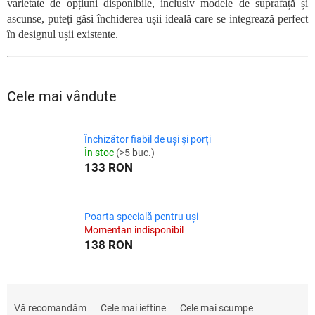
varietate de opțiuni disponibile, inclusiv modele de suprafață și
ascunse, puteți găsi închiderea ușii ideală care se integrează perfect
în designul ușii existente.
Cele mai vândute
Închizător fiabil de uși și porți
În stoc
(>5 buc.)
133 RON
Poarta specială pentru uși
Momentan indisponibil
138 RON
S
e
Vă recomandăm
Cele mai ieftine
Cele mai scumpe