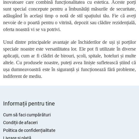
inovatoare care combină funcționalitatea cu estetica. Aceste porți
r
o
sunt special concepute pentru a îmbunătăți măsurile de securitate,
l
adăugând în același timp o notă de stil spațiului tău. Fie că aveți
u
nevoie de o poartă pentru o vitrină, depozit sau clădire rezidențială,
l
oferta noastră vi se va potrivi.
l
i
Unul dintre principalele avantaje ale închiderilor de uși și porților
s
speciale noastre este versatilitatea lor. Ele pot fi utilizate în diverse
t
aplicații, cum ar fi clădiri de birouri, școli, spitale, hoteluri și multe
ă
r
altele. Cu produsele noastre, puteți avea liniște sufletească știind că
i
ușa dumneavoastră este în siguranță și funcționează fără probleme,
l
indiferent de mediu.
o
r
S
u
Informații pentru tine
b
s
Cum să faci cumpărături
o
Condiții de afaceri
l
Politica de confidențialitate
Livrare și plată