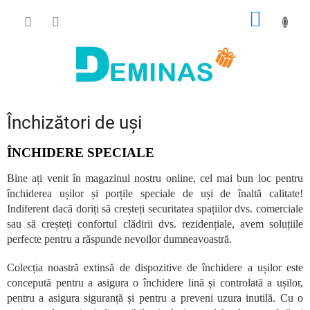
Treci
COŞ
la
conținut
DE
CUMPĂ
Închizători de uși
ÎNCHIDERE SPECIALE
Bine ați venit în magazinul nostru online, cel mai bun loc pentru
închiderea ușilor și porțile speciale de uși de înaltă calitate!
Indiferent dacă doriți să creșteți securitatea spațiilor dvs. comerciale
sau să creșteți confortul clădirii dvs. rezidențiale, avem soluțiile
perfecte pentru a răspunde nevoilor dumneavoastră.
Colecția noastră extinsă de dispozitive de închidere a ușilor este
concepută pentru a asigura o închidere lină și controlată a ușilor,
pentru a asigura siguranță și pentru a preveni uzura inutilă. Cu o