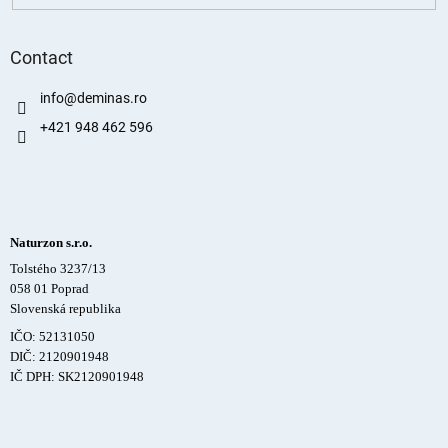
Contact
info
@
deminas.ro
+421 948 462 596
Naturzon s.r.o.
Tolstého 3237/13
058 01 Poprad
Slovenská republika
IČO: 52131050
DIČ: 2120901948
IČ DPH: SK2120901948