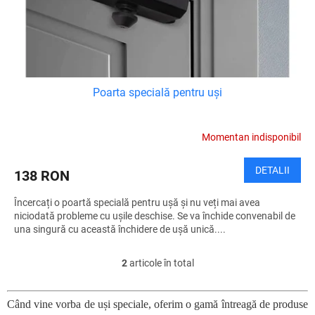
Poarta specială pentru uși
Momentan indisponibil
DETALII
138 RON
Încercați o poartă specială pentru ușă și nu veți mai avea
niciodată probleme cu ușile deschise. Se va închide convenabil de
una singură cu această închidere de ușă unică....
2
articole în total
C
o
n
Când vine vorba de uși speciale, oferim o gamă întreagă de produse
t