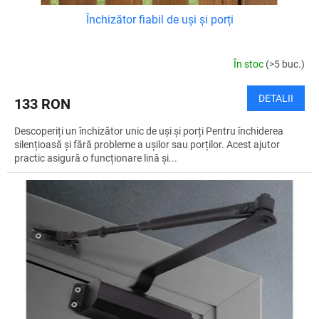
Închizător fiabil de uși și porți
În stoc
(>5 buc.)
DETALII
133 RON
Descoperiți un închizător unic de uși și porți Pentru închiderea
silențioasă și fără probleme a ușilor sau porților. Acest ajutor
practic asigură o funcționare lină și...