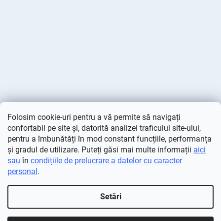
Folosim cookie-uri pentru a vă permite să navigați
confortabil pe site și, datorită analizei traficului site-ului,
pentru a îmbunătăți în mod constant funcțiile, performanța
și gradul de utilizare. Puteți găsi mai multe informații
aici
sau
în
condițiile de prelucrare a datelor cu caracter
personal
.
Creat de Shoptet
Setări
Drepturi de autor 2026
Deminas
. Toate drepturile rezervate.