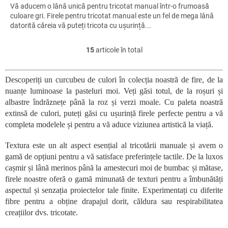
Vă aducem o lână unică pentru tricotat manual într-o frumoasă
culoare gri. Firele pentru tricotat manual este un fel de mega lână
datorită căreia vă puteți tricota cu ușurință...
15
articole în total
C
o
n
Descoperiți un curcubeu de culori în colecția noastră de fire, de la
t
nuanțe luminoase la pasteluri moi. Veți găsi totul, de la roșuri și
r
o
albastre îndrăznețe până la roz și verzi moale. Cu paleta noastră
l
extinsă de culori, puteți găsi cu ușurință firele perfecte pentru a vă
u
completa modelele și pentru a vă aduce viziunea artistică la viață.
l
l
Textura este un alt aspect esențial al tricotării manuale și avem o
i
gamă de opțiuni pentru a vă satisface preferințele tactile. De la luxos
s
cașmir și lână merinos până la amestecuri moi de bumbac și mătase,
t
firele noastre oferă o gamă minunată de texturi pentru a îmbunătăți
ă
r
aspectul și senzația proiectelor tale finite. Experimentați cu diferite
i
fibre pentru a obține drapajul dorit, căldura sau respirabilitatea
l
creațiilor dvs. tricotate.
o