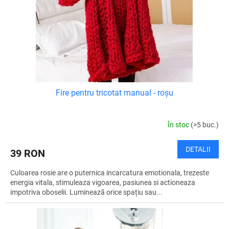
s
o
u
d
l
u
u
s
i
e
Fire pentru tricotat manual - roșu
În stoc
(>5 buc.)
DETALII
39 RON
Culoarea rosie are o puternica incarcatura emotionala, trezeste
energia vitala, stimuleaza vigoarea, pasiunea si actioneaza
impotriva oboselii. Luminează orice spațiu sau...