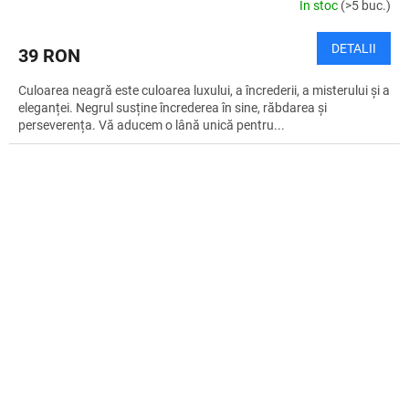
În stoc
(>5 buc.)
DETALII
39 RON
Culoarea neagră este culoarea luxului, a încrederii, a misterului și a
eleganței. Negrul susține încrederea în sine, răbdarea și
perseverența. Vă aducem o lână unică pentru...