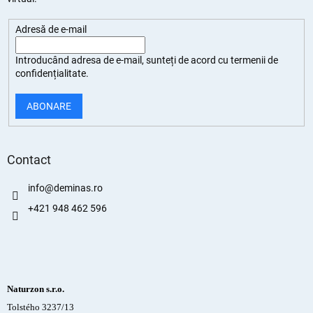
Adresă de e-mail
Introducând adresa de e-mail, sunteți de
acord cu termenii de
confidențialitate
.
ABONARE
Contact
info
@
deminas.ro
+421 948 462 596
Naturzon s.r.o.
Tolstého 3237/13