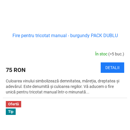
Fire pentru tricotat manual - burgundy PACK DUBLU
În stoc
(>5 buc.)
DETALII
75 RON
Culoarea vinului simbolizează demnitatea, măreția, dreptatea și
adevărul. Este denumită și culoarea regilor. Vă aducem o fire
unică pentru tricotat manual într-o minunată...
Ofertă
Tip