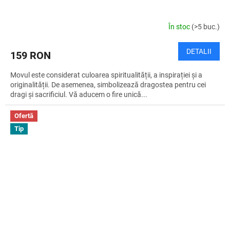
În stoc
(>5 buc.)
DETALII
159 RON
Movul este considerat culoarea spiritualității, a inspirației și a
originalității. De asemenea, simbolizează dragostea pentru cei
dragi și sacrificiul. Vă aducem o fire unică...
Ofertă
Tip