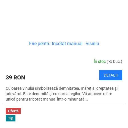
Fire pentru tricotat manual - visiniu
În stoc
(>5 buc.)
DETALII
39 RON
Culoarea vinului simbolizează demnitatea, măreția, dreptatea și
adevărul. Este denumită și culoarea regilor. Vă aducem o fire
unică pentru tricotat manual într-o minunată...
Ofertă
Tip