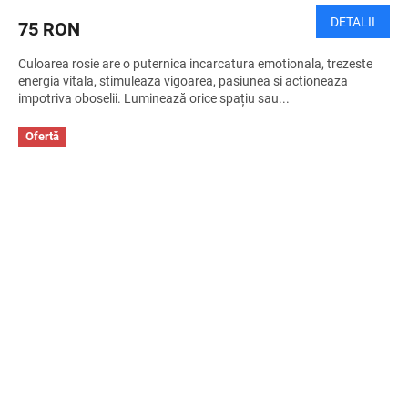
DETALII
75 RON
Culoarea rosie are o puternica incarcatura emotionala, trezeste
energia vitala, stimuleaza vigoarea, pasiunea si actioneaza
impotriva oboselii. Luminează orice spațiu sau...
Ofertă