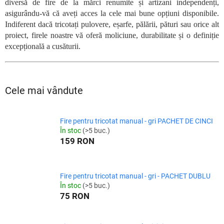
diversă de fire de la mărci renumite și artizani independenți,
asigurându-vă că aveți acces la cele mai bune opțiuni disponibile.
Indiferent dacă tricotați pulovere, eșarfe, pălării, pături sau orice alt
proiect, firele noastre vă oferă moliciune, durabilitate și o definiție
excepțională a cusăturii.
Cele mai vândute
Fire pentru tricotat manual - gri PACHET DE CINCI
În stoc
(>5 buc.)
159 RON
Fire pentru tricotat manual - gri - PACHET DUBLU
În stoc
(>5 buc.)
75 RON