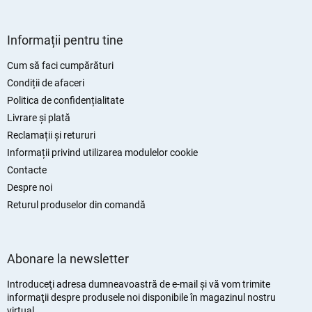
r
S
u
Informații pentru tine
b
s
Cum să faci cumpărături
o
Condiții de afaceri
l
Politica de confidențialitate
Livrare și plată
Reclamații și retururi
Informații privind utilizarea modulelor cookie
Contacte
Despre noi
Returul produselor din comandă
Abonare la newsletter
Introduceţi adresa dumneavoastră de e-mail şi vă vom trimite
informaţii despre produsele noi disponibile în magazinul nostru
virtual.