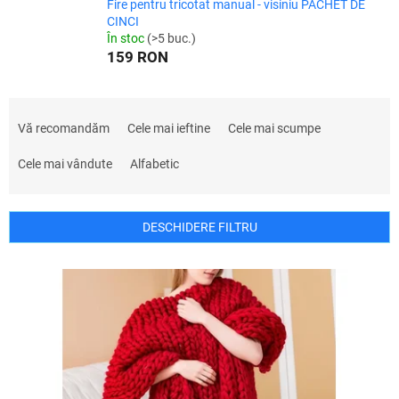
Fire pentru tricotat manual - visiniu PACHET DE
CINCI
În stoc
(>5 buc.)
159 RON
S
e
Vă recomandăm
Cele mai ieftine
Cele mai scumpe
l
e
Cele mai vândute
Alfabetic
c
t
a
DESCHIDERE FILTRU
r
e
L
a
i
p
s
r
t
o
ă
d
p
u
r