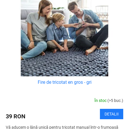
Fire de tricotat en gros - gri
În stoc
(>5 buc.)
DETALII
39 RON
Vă aducem o lână unică pentru tricotat manual într-o frumoasă