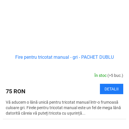
Fire pentru tricotat manual - gri - PACHET DUBLU
În stoc
(>5 buc.)
DETALII
75 RON
Vă aducem o lână unică pentru tricotat manual într-o frumoasă
culoare gri. Firele pentru tricotat manual este un fel de mega lână
datorită căreia vă puteți tricota cu ușurință...