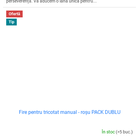
perseverența. Vă aducem o lână unică pentru...
Ofertă
Tip
Fire pentru tricotat manual - roșu PACK DUBLU
În stoc
(>5 buc.)