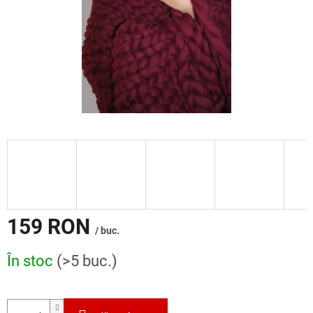
159 RON
/ buc.
Evaluare
În stoc
(>5 buc.)
preţ: