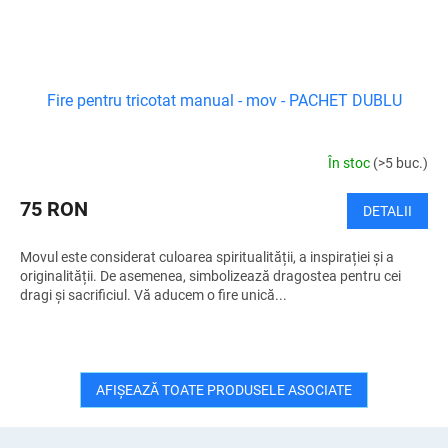
Fire pentru tricotat manual - mov - PACHET DUBLU
În stoc
(>5 buc.)
75 RON
DETALII
Movul este considerat culoarea spiritualității, a inspirației și a
originalității. De asemenea, simbolizează dragostea pentru cei
dragi și sacrificiul. Vă aducem o fire unică...
AFIŞEAZĂ TOATE PRODUSELE ASOCIATE