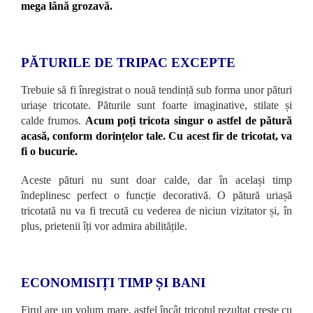
mega lână grozavă.
PĂTURILE DE TRIPAC EXCEPTE
Trebuie să fi înregistrat o nouă tendință sub forma unor pături
uriașe tricotate. Păturile sunt foarte imaginative, stilate și
calde frumos.
Acum poți tricota singur o astfel de pătură
acasă, conform dorințelor tale. Cu acest fir de tricotat, va
fi o bucurie.
Aceste pături nu sunt doar calde, dar în același timp
îndeplinesc perfect o funcție decorativă. O pătură uriașă
tricotată nu va fi trecută cu vederea de niciun vizitator și, în
plus, prietenii îți vor admira abilitățile.
ECONOMISIȚI TIMP ȘI BANI
Firul are un volum mare, astfel încât tricotul rezultat crește cu