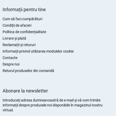
S
u
Informații pentru tine
b
s
Cum să faci cumpărături
o
Condiții de afaceri
l
Politica de confidențialitate
Livrare și plată
Reclamații și retururi
Informații privind utilizarea modulelor cookie
Contacte
Despre noi
Returul produselor din comandă
Abonare la newsletter
Introduceţi adresa dumneavoastră de e-mail şi vă vom trimite
informaţii despre produsele noi disponibile în magazinul nostru
virtual.