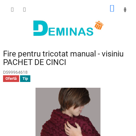
Treci
COŞ
la
conținut
DE
CUMPĂ
Fire pentru tricotat manual - visiniu
PACHET DE CINCI
DS99964618
Ofertă
Tip