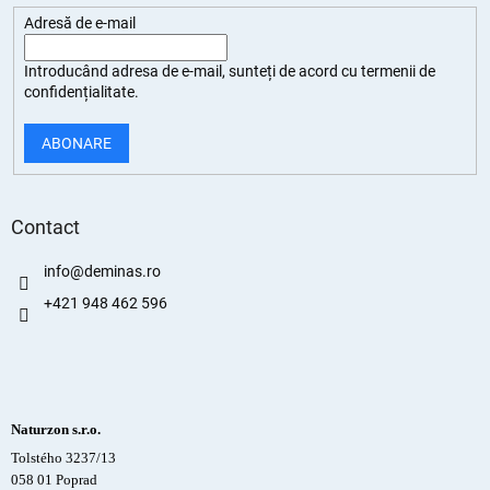
Adresă de e-mail
Introducând adresa de e-mail, sunteți de
acord cu termenii de
confidențialitate
.
ABONARE
Contact
info
@
deminas.ro
+421 948 462 596
Naturzon s.r.o.
Tolstého 3237/13
058 01 Poprad