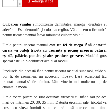
Adăuga în coş
Culoarea vinului
simbolizează demnitatea, măreția, dreptatea și
adevărul. Este denumită și culoarea regilor. Vă aducem o fire unică
pentru tricotat manual într-o minunată culoare visiniu.
Firele pentru tricotat manual
este un fel de mega lână datorită
căreia vă puteți tricota cu ușurință și jucăuș propria pătură,
eșarfă, pălărie, poncho și alte produse grozave.
Modelul gros
special este un blockbuster actual al modului.
Produsele din această lână pentru tricotat manual sunt moi, calde și
vor fi, de asemenea, un accesoriu grozav. Lasă accesoriul tău
tricotat manual să fie admirat. Lâna vine în mai multe nuanțe de
culoare la modă.
Firele foarte puternice sunt destinate tricotării cu mâna sau pe ace
mari de mărimea 20, 30, 35 mm. Datorită grosimii sale, tricotul va
crește cu viteza luminii și nu va trebui să petreceți mult timp