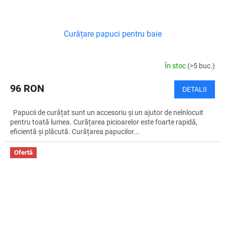
Curățare papuci pentru baie
În stoc
(>5 buc.)
96 RON
DETALII
Papucii de curățat sunt un accesoriu și un ajutor de neînlocuit
pentru toată lumea. Curățarea picioarelor este foarte rapidă,
eficientă și plăcută. Curățarea papucilor...
Ofertă