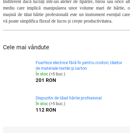
Indiferent dacă lucrați într-un atelier de tipărire, birou sau orice alt
mediu care implică manipularea unor volume mari de hârtie, o
mașină de tăiat hârtie profesională este un instrument esențial care
vă poate simplifica fluxul de lucru și crește productivitatea.
Cele mai vândute
Foarfece electrice fără fir pentru croitori, tăietor
de materiale textile și carton
În stoc
(>5 buc.)
201 RON
Dispozitiv de tăiat hârtie profesional
În stoc
(>5 buc.)
112 RON
S