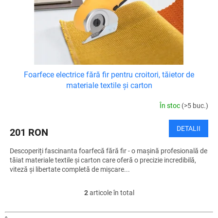
Foarfece electrice fără fir pentru croitori, tăietor de
materiale textile și carton
În stoc
(>5 buc.)
DETALII
201 RON
Descoperiți fascinanta foarfecă fără fir - o mașină profesională de
tăiat materiale textile și carton care oferă o precizie incredibilă,
viteză și libertate completă de mișcare...
2
articole în total
C
o
n