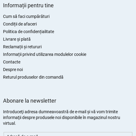
u
Informații pentru tine
b
s
Cum să faci cumpărături
o
Condiții de afaceri
l
Politica de confidențialitate
Livrare și plată
Reclamații și retururi
Informații privind utilizarea modulelor cookie
Contacte
Despre noi
Returul produselor din comandă
Abonare la newsletter
Introduceţi adresa dumneavoastră de e-mail şi vă vom trimite
informaţii despre produsele noi disponibile în magazinul nostru
virtual.