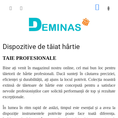
Treci
COŞ
la
conținut
DE
CUMPĂ
Dispozitive de tăiat hârtie
TAIE PROFESIONALE
Bine ați venit în magazinul nostru online, cel mai bun loc pentru
tăietorii de hârtie profesionali. Dacă sunteți în căutarea preciziei,
eficienței și durabilității, ați ajuns la locul potrivit. Colecția noastră
extinsă de tăietoare de hârtie este concepută pentru a satisface
nevoile profesioniștilor care solicită performanță de top și rezultate
excepționale.
În lumea în ritm rapid de astăzi, timpul este esențial și a avea la
dispoziție instrumentele potrivite poate face toată diferența.