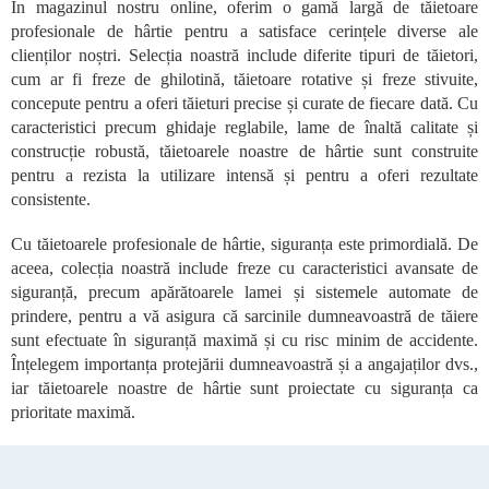
În magazinul nostru online, oferim o gamă largă de tăietoare
t
profesionale de hârtie pentru a satisface cerințele diverse ale
r
o
clienților noștri. Selecția noastră include diferite tipuri de tăietori,
l
cum ar fi freze de ghilotină, tăietoare rotative și freze stivuite,
u
concepute pentru a oferi tăieturi precise și curate de fiecare dată. Cu
l
caracteristici precum ghidaje reglabile, lame de înaltă calitate și
l
construcție robustă, tăietoarele noastre de hârtie sunt construite
i
pentru a rezista la utilizare intensă și pentru a oferi rezultate
s
consistente.
t
ă
r
Cu tăietoarele profesionale de hârtie, siguranța este primordială. De
i
aceea, colecția noastră include freze cu caracteristici avansate de
l
siguranță, precum apărătoarele lamei și sistemele automate de
o
prindere, pentru a vă asigura că sarcinile dumneavoastră de tăiere
r
sunt efectuate în siguranță maximă și cu risc minim de accidente.
Înțelegem importanța protejării dumneavoastră și a angajaților dvs.,
iar tăietoarele noastre de hârtie sunt proiectate cu siguranța ca
prioritate maximă.
S