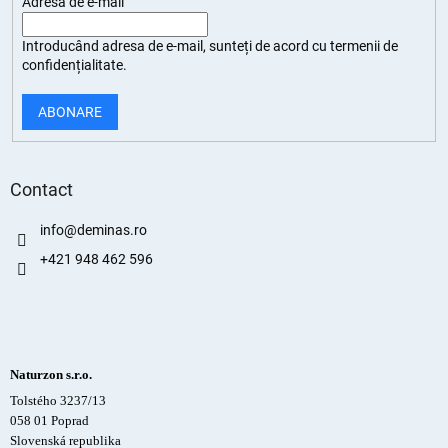
Adresă de e-mail
Introducând adresa de e-mail, sunteți de
acord cu termenii de
confidențialitate
.
ABONARE
Contact
info
@
deminas.ro
+421 948 462 596
Naturzon s.r.o.
Tolstého 3237/13
058 01 Poprad
Slovenská republika