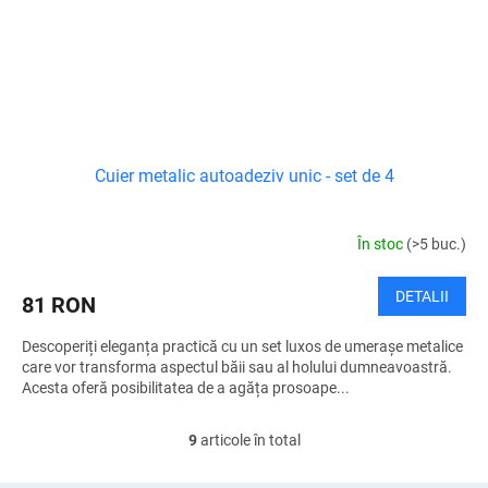
Cuier metalic autoadeziv unic - set de 4
În stoc
(>5 buc.)
DETALII
81 RON
Descoperiți eleganța practică cu un set luxos de umerașe metalice
care vor transforma aspectul băii sau al holului dumneavoastră.
Acesta oferă posibilitatea de a agăța prosoape...
9
articole în total
C
o