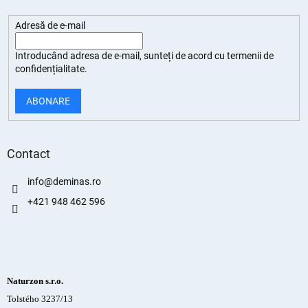
Adresă de e-mail
Introducând adresa de e-mail, sunteți de
acord cu termenii de
confidențialitate
.
ABONARE
Contact
info
@
deminas.ro
+421 948 462 596
Naturzon s.r.o.
Tolstého 3237/13