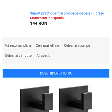
Suport practic pentru prosoape de baie - 4 brațe
Momentan indisponibil
144 RON
S
e
Vă recomandăm
Cele mai ieftine
Cele mai scumpe
l
e
Cele mai vândute
Alfabetic
c
t
a
DESCHIDERE FILTRU
r
e
L
a
i
p
s
r
t
o
ă
d