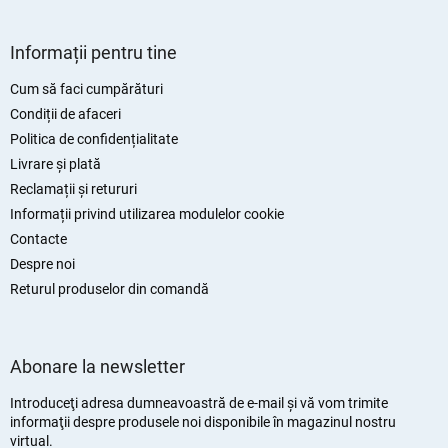
n
t
S
r
u
Informații pentru tine
o
b
l
s
Cum să faci cumpărături
u
o
Condiții de afaceri
l
l
l
Politica de confidențialitate
i
Livrare și plată
s
Reclamații și retururi
t
ă
Informații privind utilizarea modulelor cookie
r
Contacte
i
Despre noi
l
o
Returul produselor din comandă
r
Abonare la newsletter
Introduceţi adresa dumneavoastră de e-mail şi vă vom trimite
informaţii despre produsele noi disponibile în magazinul nostru
virtual.