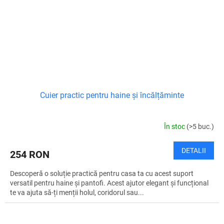
Cuier practic pentru haine și încălțăminte
În stoc
(>5 buc.)
DETALII
254 RON
Descoperă o soluție practică pentru casa ta cu acest suport
versatil pentru haine și pantofi. Acest ajutor elegant și funcțional
te va ajuta să-ți menții holul, coridorul sau...