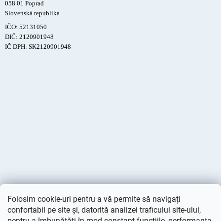
058 01 Poprad
Slovenská republika
IČO: 52131050
DIČ: 2120901948
IČ DPH: SK2120901948
Folosim cookie-uri pentru a vă permite să navigați
confortabil pe site și, datorită analizei traficului site-ului,
pentru a îmbunătăți în mod constant funcțiile, performanța