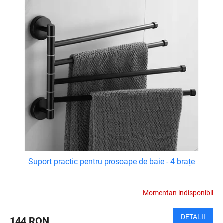
Suport practic pentru prosoape de baie - 4 brațe
Momentan indisponibil
DETALII
144 RON