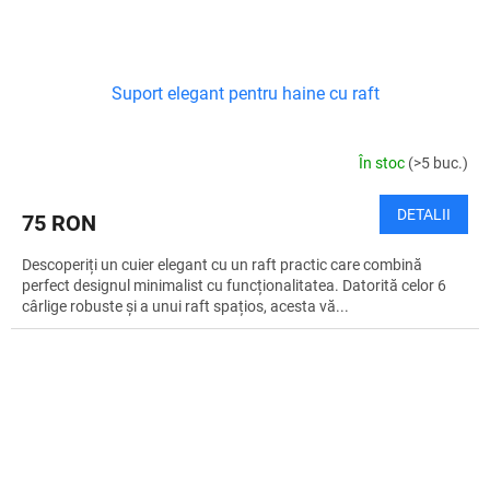
Suport elegant pentru haine cu raft
În stoc
(>5 buc.)
DETALII
75 RON
Descoperiți un cuier elegant cu un raft practic care combină
perfect designul minimalist cu funcționalitatea. Datorită celor 6
cârlige robuste și a unui raft spațios, acesta vă...