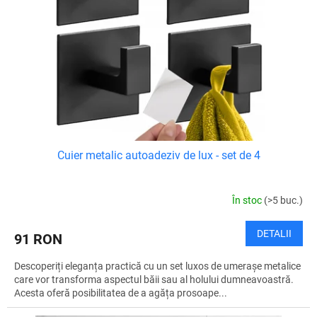
p
u
r
s
o
u
d
l
u
u
s
i
e
Cuier metalic autoadeziv de lux - set de 4
În stoc
(>5 buc.)
DETALII
91 RON
Descoperiți eleganța practică cu un set luxos de umerașe metalice
care vor transforma aspectul băii sau al holului dumneavoastră.
Acesta oferă posibilitatea de a agăța prosoape...