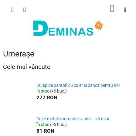
Treci
COŞ
la
conținut
DE
CUMPĂ
Umerașe
Cele mai vândute
Dulap de pantofi cu cuier și bancă pentru hol
În stoc
(>5 buc.)
277 RON
Cuier metalic autoadeziv unic - set de 4
În stoc
(>5 buc.)
81 RON