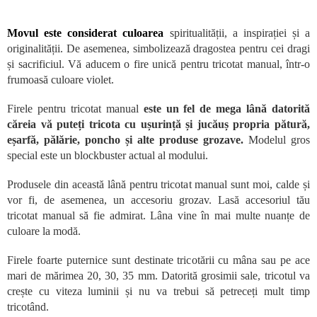
Movul este considerat culoarea
spiritualității, a inspirației și a
originalității. De asemenea, simbolizează dragostea pentru cei dragi
și sacrificiul. Vă aducem o fire unică pentru tricotat manual, într-o
frumoasă culoare violet.
Firele pentru tricotat manual
este un fel de mega lână datorită
căreia vă puteți tricota cu ușurință și jucăuș propria pătură,
eșarfă, pălărie, poncho și alte produse grozave.
Modelul gros
special este un blockbuster actual al modului.
Produsele din această lână pentru tricotat manual sunt moi, calde și
vor fi, de asemenea, un accesoriu grozav. Lasă accesoriul tău
tricotat manual să fie admirat. Lâna vine în mai multe nuanțe de
culoare la modă.
Firele foarte puternice sunt destinate tricotării cu mâna sau pe ace
mari de mărimea 20, 30, 35 mm. Datorită grosimii sale, tricotul va
crește cu viteza luminii și nu va trebui să petreceți mult timp
tricotând.