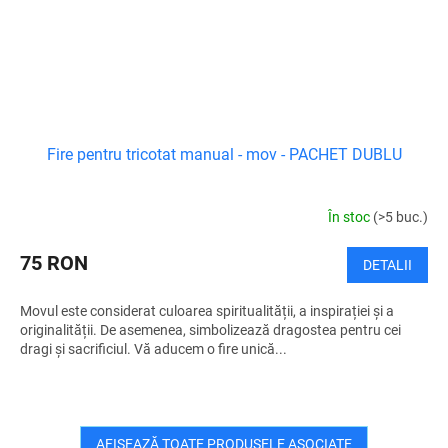
Fire pentru tricotat manual - mov - PACHET DUBLU
În stoc
(>5 buc.)
75 RON
DETALII
Movul este considerat culoarea spiritualității, a inspirației și a
originalității. De asemenea, simbolizează dragostea pentru cei
dragi și sacrificiul. Vă aducem o fire unică...
AFIŞEAZĂ TOATE PRODUSELE ASOCIATE