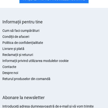
S
u
Informații pentru tine
b
s
Cum să faci cumpărături
o
Condiții de afaceri
l
Politica de confidențialitate
Livrare și plată
Reclamații și retururi
Informații privind utilizarea modulelor cookie
Contacte
Despre noi
Returul produselor din comandă
Abonare la newsletter
Introduceţi adresa dumneavoastră de e-mail şi vă vom trimite