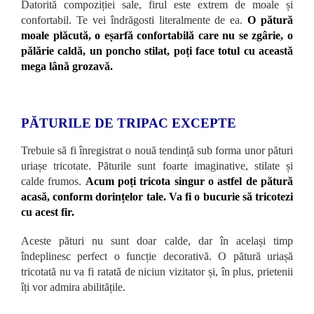
Datorită compoziției sale, firul este extrem de moale și
confortabil. Te vei îndrăgosti literalmente de ea.
O pătură
moale plăcută, o eșarfă confortabilă care nu se zgârie, o
pălărie caldă, un poncho stilat, poți face totul cu această
mega lână grozavă.
PĂTURILE DE TRIPAC EXCEPTE
Trebuie să fi înregistrat o nouă tendință sub forma unor pături
uriașe tricotate. Păturile sunt foarte imaginative, stilate și
calde frumos.
Acum poți tricota singur o astfel de pătură
acasă, conform dorințelor tale. Va fi o bucurie să tricotezi
cu acest fir.
Aceste pături nu sunt doar calde, dar în același timp
îndeplinesc perfect o funcție decorativă. O pătură uriașă
tricotată nu va fi ratată de niciun vizitator și, în plus, prietenii
îți vor admira abilitățile.