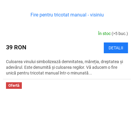
Fire pentru tricotat manual - visiniu
În stoc
(>5 buc.)
39 RON
DETALII
Culoarea vinului simbolizează demnitatea, măreția, dreptatea și
adevărul. Este denumită și culoarea regilor. Vă aducem o fire
unică pentru tricotat manual într-o minunată...
Ofertă