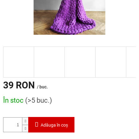
39 RON
/ buc.
Evaluare
În stoc
(>5 buc.)
preţ:
Adăuga în coş