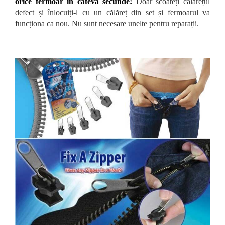
orice fermoar în câteva secunde!
Doar scoateți călărețul
defect și înlocuiți-l cu un călăreț din set și fermoarul va
funcționa ca nou. Nu sunt necesare unelte pentru reparații.