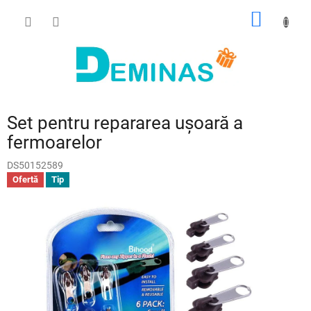
Treci
COŞ
la
conținut
DE
CUMPĂ
Set pentru repararea ușoară a
fermoarelor
DS50152589
Ofertă
Tip