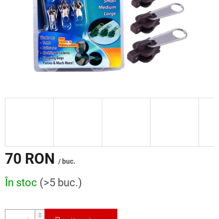
70 RON
/ buc.
Evaluare
În stoc
(>5 buc.)
preţ: