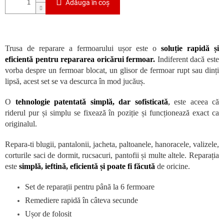
Adăuga în coş
Trusa de reparare a fermoarului ușor este o
soluție rapidă și
eficientă pentru repararea oricărui fermoar.
Indiferent dacă este
vorba despre un fermoar blocat, un glisor de fermoar rupt sau dinți
lipsă, acest set se va descurca în mod jucăuș.
O
tehnologie patentată simplă, dar sofisticată
,
este aceea că
riderul pur și simplu se fixează în poziție și funcționează exact ca
originalul.
Repara-ti blugii, pantalonii, jacheta, paltoanele, hanoracele, valizele,
corturile saci de dormit, rucsacuri, pantofii și multe altele. Reparația
este
simplă, ieftină, eficientă și poate fi făcută
de oricine.
Set de reparații pentru până la 6 fermoare
Remediere rapidă în câteva secunde
Ușor de folosit