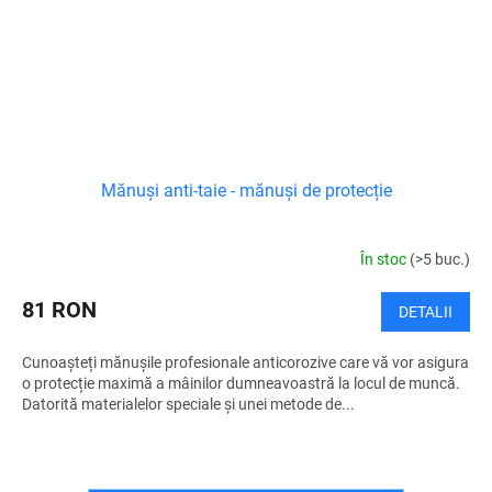
Mănuși anti-taie - mănuși de protecție
În stoc
(>5 buc.)
81 RON
DETALII
Cunoașteți mănușile profesionale anticorozive care vă vor asigura
o protecție maximă a mâinilor dumneavoastră la locul de muncă.
Datorită materialelor speciale și unei metode de...