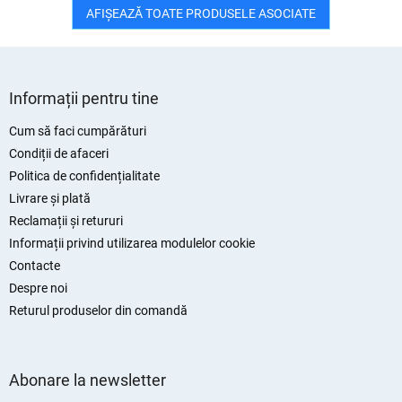
AFIŞEAZĂ TOATE PRODUSELE ASOCIATE
S
u
Informații pentru tine
b
s
Cum să faci cumpărături
o
Condiții de afaceri
l
Politica de confidențialitate
Livrare și plată
Reclamații și retururi
Informații privind utilizarea modulelor cookie
Contacte
Despre noi
Returul produselor din comandă
Abonare la newsletter