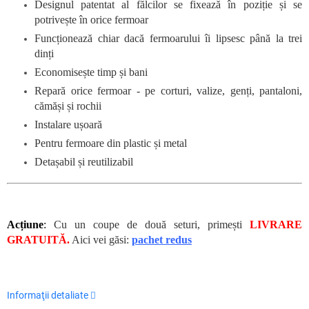
Designul patentat al fălcilor se fixează în poziție și se
potrivește în orice fermoar
Funcționează chiar dacă fermoarului îi lipsesc până la trei
dinți
Economisește timp și bani
Repară orice fermoar - pe corturi, valize, genți, pantaloni,
cămăși și rochii
Instalare ușoară
Pentru fermoare din plastic și metal
Detașabil și reutilizabil
Acțiune
:
Cu un coupe de două seturi, primești
LIVRARE
GRATUITĂ.
Aici vei găsi:
pachet redus
Informaţii detaliate