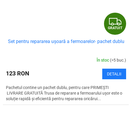
G
GRATUIT
R
Set pentru repararea ușoară a fermoarelor- pachet dublu
A
T
În stoc
(>5 buc.)
U
123 RON
DETALII
I
Pachetul contine un pachet dublu, pentru care PRIMEȘTI
T
LIVRARE GRATUITĂ Trusa de reparare a fermoarului ușor este o
soluție rapidă și eficientă pentru repararea oricărui...