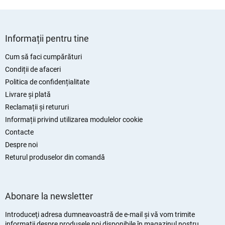
S
u
Informații pentru tine
b
s
Cum să faci cumpărături
o
Condiții de afaceri
l
Politica de confidențialitate
Livrare și plată
Reclamații și retururi
Informații privind utilizarea modulelor cookie
Contacte
Despre noi
Returul produselor din comandă
Abonare la newsletter
Introduceţi adresa dumneavoastră de e-mail şi vă vom trimite
informaţii despre produsele noi disponibile în magazinul nostru