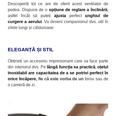
Descoperiți tot ce are de oferit acest ventilator de
podea. Dispune de o
opțiune de reglare a
înclinării,
astfel încât să puteți
ajusta
perfect
unghiul de
curgere a aerului
. Va deveni companionul dvs. util în
zilele lungi și călduroase.
ELEGANȚĂ ȘI STIL
Obțineți un accesoriu impresionant care va face parte
din interiorul dvs. Pe
l
ângă funcția sa practică, oțelul
inoxidabil are capacitatea de a se potrivi perfect în
orice încăpere,
fie că este vorba de un
birou sau de
o cameră de zi.