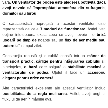
vară.
Un ventilator de podea este alegerea potrivită dacă
aveți nevoie să împrospătați atmosfera din sufragerie,
dormitor sau birou.
O caracteristică neprețuită a acestui ventilator este
reprezentată de cele
3 moduri de funcționare
. Astfel, veți
obține
întotdeauna exact ceea ce aveți nevoie - o
briză
ușoară pe timp de
noapte sau un
flux de aer mediu sau
puternic
în timpul zilei.
Construcția robustă și durabilă constă
într-un
mâner de
transport practic, cârlige pentru înfășurarea cablului
și,
bineînțeles,
o bază
care
asigură o
stabilitate maximă a
ventilatorului de podea
.
Oțelul îl face un
accesoriu
elegant pentru orice cameră
.
Alte caracteristici excelente ale acestui ventilator includ
posibilitatea de a regla înclinarea
. Astfel, aveți unghiul
fluxului de aer
în mâinile dvs.