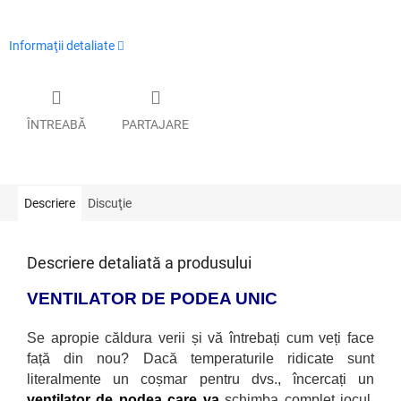
Informaţii detaliate
ÎNTREABĂ
PARTAJARE
Descriere
Discuţie
Descriere detaliată a produsului
VENTILATOR DE PODEA UNIC
Se apropie căldura verii și vă
întrebați cum veți face
față din nou? Dacă temperaturile ridicate sunt
literalmente un coșmar pentru dvs., încercați un
ventilator de podea care va
schimba complet jocul.