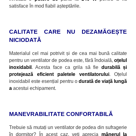
satisface în mod fiabil așteptările.
CALITATE CARE NU DEZAMĂGEȘTE
NICIODATĂ
Materialul cel mai potrivit și de cea mai bună calitate
pentru un ventilator de podea este, fără
îndoială,
oțelul
inoxidabil
. Acesta face ca grila să fie
durabilă și
protejează eficient paletele ventilatorului
. Oțelul
inoxidabil este esențial pentru o
durată de viață lungă
a
acestui echipament.
MANEVRABILITATE CONFORTABILĂ
Trebuie să mutați un ventilator de podea din sufragerie
în dormitor? În acest caz, veți aprecia
mânerul la