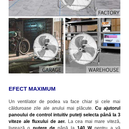
EFECT MAXIMUM
Un ventilator de podea va face chiar și cele mai
călduroase zile ale anului mai plăcute.
Cu ajutorul
panoului de control intuitiv puteți selecta p
ână la 3
viteze ale fluxului de aer
.
La cea mai mare viteză,
livrează o
putere de
până la
140 W
pentru a vă