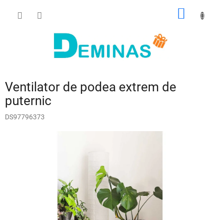
Treci
COŞ
la
conținut
DE
CUMPĂ
Ventilator de podea extrem de
puternic
DS97796373