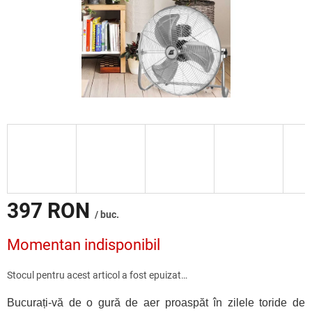
397 RON
/ buc.
Evaluare
Momentan indisponibil
preţ:
Stocul pentru acest articol a fost epuizat…
Bucurați-vă de o gură de aer proaspăt
în zilele toride de