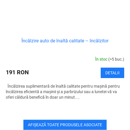
Încălzire auto de înaltă calitate – încălzitor
În stoc
(>5 buc.)
191 RON
DETALII
Încălzirea suplimentară de înaltă calitate pentru mașină pentru
încălzirea eficientă a mașinii și a parbrizului sau a lunetei vă va
oferi căldură benefică în doar un minut....
AFIŞEAZĂ TOATE PRODUSELE ASOCIATE