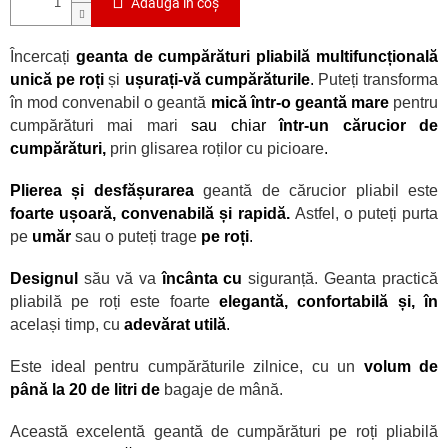
Adăuga în coş
Încercați
geanta de cumpărături pliabilă multifuncțională
unică pe roți
și
ușurați-vă cumpărăturile
.
Puteți transforma
în mod convenabil o geantă
mică într-o geantă mare
pentru
cumpărături mai mari
sau chiar
într-un cărucior de
cumpărături,
prin glisarea roților cu picioare
.
Plierea și desfășurarea
geantă de cărucior pliabil este
foarte ușoară, convenabilă și rapidă.
Astfel, o puteți purta
pe
umăr
sau o puteți trage
pe roți
.
Designul
său vă va
încânta cu
siguranță. Geanta practică
pliabilă pe roți este foarte
elegantă, confortabilă și, în
același timp, cu
adevărat utilă
.
Este ideal pentru cumpărăturile zilnice, cu un
volum de
p
ână la 20 de litri de
bagaje de mână.
Această excelentă geantă de cumpărături pe roți pliabilă