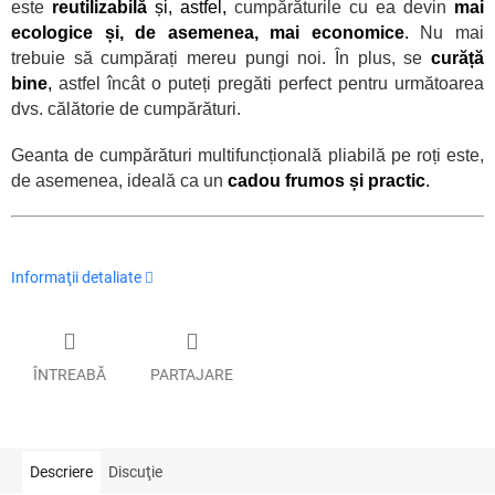
este
reutilizabilă
și, astfel,
cumpărăturile cu ea devin
mai
ecologice și, de asemenea, mai economice
.
Nu mai
trebuie să cumpărați mereu pungi noi.
În plus, se
curăță
bine
,
astfel încât o puteți pregăti perfect pentru următoarea
dvs. călătorie de cumpărături.
Geanta de cumpărături multifuncțională pliabilă pe roți este,
de asemenea, ideală ca un
cadou frumos și practic
.
Informaţii detaliate
ÎNTREABĂ
PARTAJARE
Descriere
Discuţie