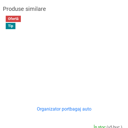
Ofertă
Tip
Organizator portbagaj auto
În stoc
(>5 buc.)