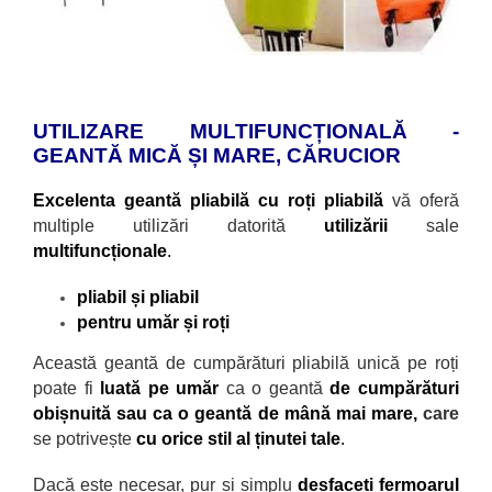
UTILIZARE MULTIFUNCȚIONALĂ -
GEANTĂ MICĂ ȘI MARE, CĂRUCIOR
Excelenta geantă pliabilă cu roți pliabilă
vă oferă
multiple utilizări datorită
utilizării
sale
multifuncționale
.
pliabil și pliabil
pentru umăr și roți
Această geantă de cumpărături pliabilă unică pe roți
poate fi
luată pe umăr
ca o geantă
de cumpărături
obișnuită sau ca o geantă de m
ână mai mare,
care
se potrivește
cu orice stil al ținutei tale
.
Dacă este necesar, pur și simplu
desfaceți fermoarul