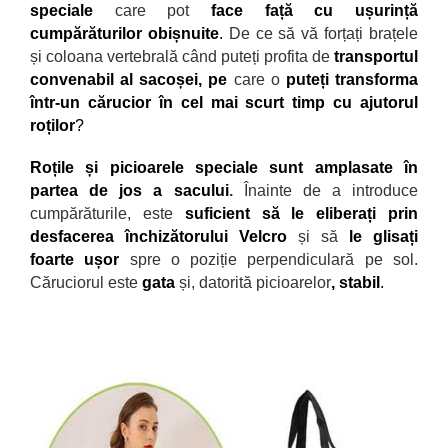
speciale
care pot
face față cu ușurință
cumpărăturilor obișnuite
.
De ce să vă forțați brațele
și coloana vertebrală c
ând puteți profita de
transportul
convenabil al sacoșei, pe
care o
puteți transforma
într-un cărucior în cel mai scurt timp cu ajutorul
roților
?
Roțile și picioarele speciale sunt amplasate
în
partea de jos a sacului
.
Înainte de a introduce
cumpărăturile, este
suficient să le eliberați prin
desfacerea închizătorului Velcro
și să
le glisați
foarte ușor
spre o poziție perpendiculară pe sol.
Căruciorul este
gata
și, datorită picioarelor
, stabil
.