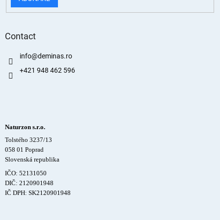
Contact
info
@
deminas.ro
+421 948 462 596
Naturzon s.r.o.
Tolstého 3237/13
058 01 Poprad
Slovenská republika
IČO: 52131050
DIČ: 2120901948
IČ DPH: SK2120901948