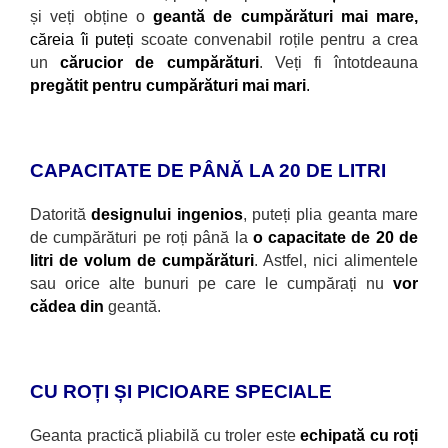
și veți obține o
geantă de cumpărături mai mare,
căreia
îi puteți
scoate convenabil roțile pentru a crea
un
cărucior de cumpărături
. Veți fi întotdeauna
pregătit pentru cumpărături mai mari
.
CAPACITATE DE PÂNĂ LA 20 DE LITRI
Datorită
designului ingenios
, puteți plia geanta mare
de cumpărături pe roți p
ână la
o capacitate de 20 de
litri de volum de cumpărături
. Astfel, nici alimentele
sau orice alte bunuri pe care le cumpărați nu
vor
cădea din
geantă.
CU ROȚI ȘI PICIOARE SPECIALE
Geanta practică pliabilă cu troler este
echipată cu roți