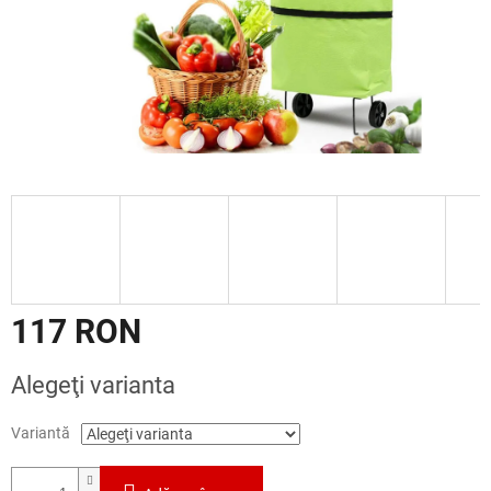
117 RON
Evaluare
Alegeţi varianta
preţ:
Variantă