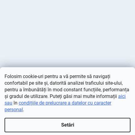
Folosim cookie-uri pentru a vă permite să navigați
confortabil pe site și, datorită analizei traficului site-ului,
pentru a îmbunătăți în mod constant funcțiile, performanța
și gradul de utilizare. Puteți găsi mai multe informații
aici
sau
în
condițiile de prelucrare a datelor cu caracter
personal
.
Creat de Shoptet
Setări
Drepturi de autor 2026
Deminas
. Toate drepturile rezervate.