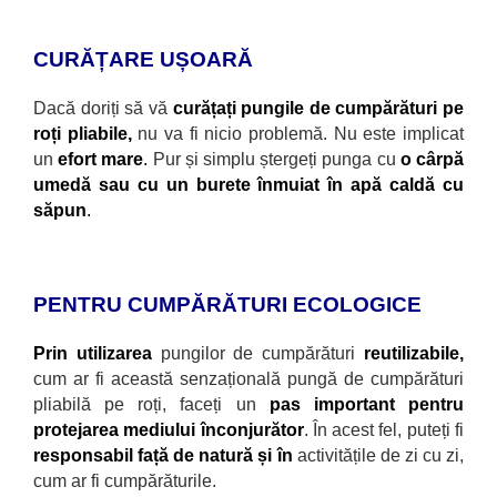
CURĂȚARE UȘOARĂ
Dacă doriți să vă
curățați pungile de cumpărături pe
roți pliabile,
nu va fi nicio problemă. Nu este implicat
un
efort mare
.
Pur și simplu ștergeți punga cu
o c
ârpă
umedă sau cu un burete înmuiat în apă caldă cu
săpun
.
PENTRU CUMPĂRĂTURI ECOLOGICE
Prin utilizarea
pungilor de cumpărături
reutilizabile,
cum ar fi această senzațională pungă de cumpărături
pliabilă pe roți, faceți un
pas important pentru
protejarea mediului
înconjurător
. În acest fel, puteți fi
responsabil față de natură și în
activitățile de zi cu zi,
cum ar fi cumpărăturile.