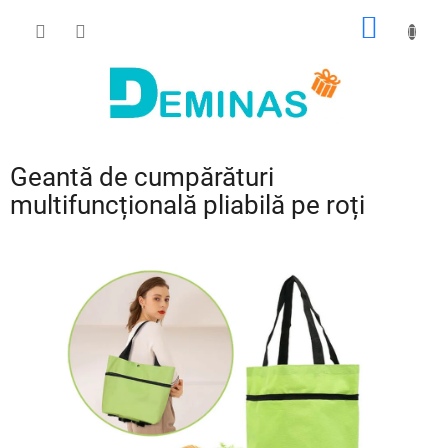
Treci
COŞ
la
conținut
DE
CUMPĂ
Geantă de cumpărături
multifuncțională pliabilă pe roți