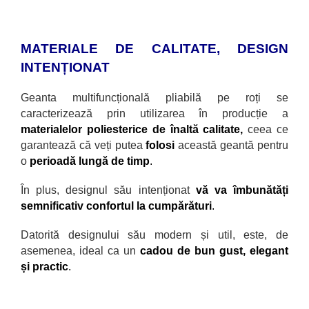
MATERIALE DE CALITATE, DESIGN
INTENȚIONAT
Geanta multifuncțională pliabilă pe roți se
caracterizează prin utilizarea
în producție a
materialelor poliesterice de înaltă calitate,
ceea ce
garantează că veți putea
folosi
această geantă pentru
o
perioadă lungă de timp
.
În plus, designul său intenționat
vă va
îmbunătăți
semnificativ confortul la cumpărături
.
Datorită designului său modern și util, este, de
asemenea, ideal ca un
cadou de bun gust, elegant
și practic
.