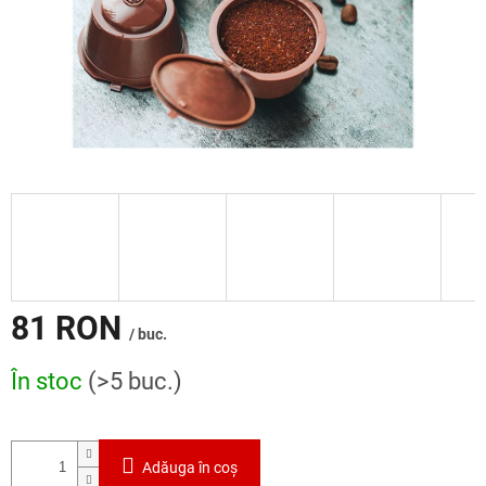
81 RON
/ buc.
Evaluare
În stoc
(>5 buc.)
preţ:
Adăuga în coş