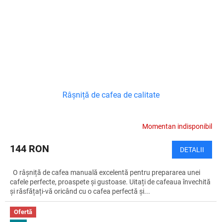
Râșniță de cafea de calitate
Momentan indisponibil
144 RON
DETALII
O râșniță de cafea manuală excelentă pentru prepararea unei
cafele perfecte, proaspete și gustoase. Uitați de cafeaua învechită
și răsfățați-vă oricând cu o cafea perfectă și...
Ofertă