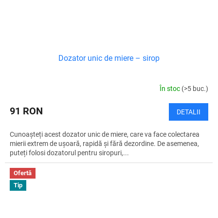
Dozator unic de miere – sirop
În stoc
(>5 buc.)
91 RON
DETALII
Cunoașteți acest dozator unic de miere, care va face colectarea
mierii extrem de ușoară, rapidă și fără dezordine. De asemenea,
puteți folosi dozatorul pentru siropuri,...
Ofertă
Tip