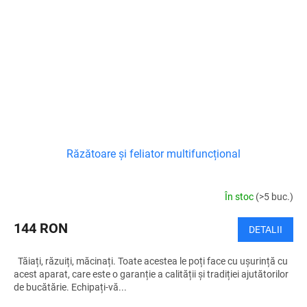
Răzătoare și feliator multifuncțional
În stoc
(>5 buc.)
144 RON
DETALII
Tăiați, răzuiți, măcinați. Toate acestea le poți face cu ușurință cu
acest aparat, care este o garanție a calității și tradiției ajutătorilor
de bucătărie. Echipați-vă...