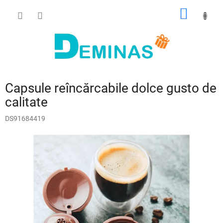
Treci
COŞ
la
conținut
DE
CUMPĂ
Capsule reîncărcabile dolce gusto de
calitate
DS91684419