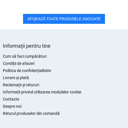
AFIŞEAZĂ TOATE PRODUSELE ASOCIATE
S
u
Informații pentru tine
b
s
Cum să faci cumpărături
o
Condiții de afaceri
l
Politica de confidențialitate
Livrare și plată
Reclamații și retururi
Informații privind utilizarea modulelor cookie
Contacte
Despre noi
Returul produselor din comandă