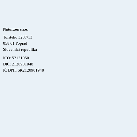
Naturzon s.r.o.
Tolstého 3237/13
058 01 Poprad
Slovenská republika
IČO: 52131050
DIČ: 2120901948
IČ DPH: SK2120901948