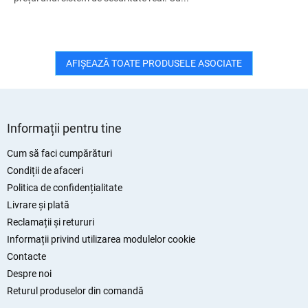
AFIŞEAZĂ TOATE PRODUSELE ASOCIATE
S
u
Informații pentru tine
b
s
Cum să faci cumpărături
o
Condiții de afaceri
l
Politica de confidențialitate
Livrare și plată
Reclamații și retururi
Informații privind utilizarea modulelor cookie
Contacte
Despre noi
Returul produselor din comandă