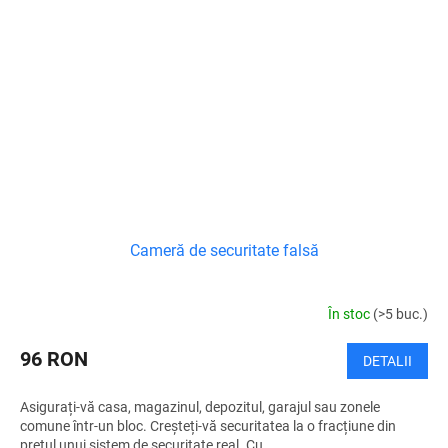
Cameră de securitate falsă
În stoc
(>5 buc.)
96 RON
DETALII
Asigurați-vă casa, magazinul, depozitul, garajul sau zonele
comune într-un bloc. Creșteți-vă securitatea la o fracțiune din
prețul unui sistem de securitate real. Cu...