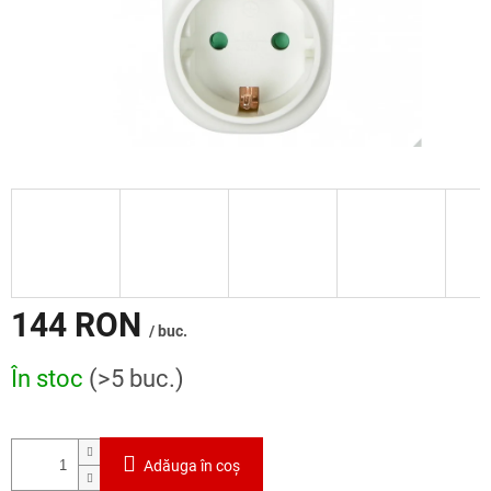
144 RON
/ buc.
Evaluare
În stoc
(>5 buc.)
preţ:
Adăuga în coş