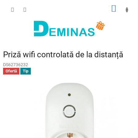
Treci
COŞ
la
conținut
DE
CUMPĂ
Priză wifi controlată de la distanță
DS62736232
Ofertă
Tip