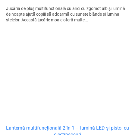
Jucăria de pluș multifuncțională cu arici cu zgomot alb și lumină
de noapte ajută copiii să adoarmă cu sunete blânde și lumina
stelelor. Această jucărie moale oferă multe...
Lanternă multifuncțională 2 în 1 – lumină LED și pistol cu
electroșocuri