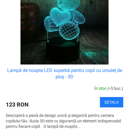
ă
d
p
u
r
s
o
u
d
l
u
u
s
i
e
Lampă de noapte LED superbă pentru copii cu ursuleț de
pluș - 3D
În stoc
(>5 buc.)
DETALII
123 RON
Descoperă o piesă de design unică și elegantă pentru camera
copilului tău. Iluzia 3D este cu siguranță un element indispensabil
pentru fiecare copil. O lampă de noapte...