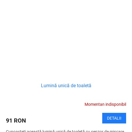
Lumină unică de toaletă
Momentan indisponibil
DETALII
91 RON
Cunoașteți această lumină unică de toaletă cu senzor de mișcare,