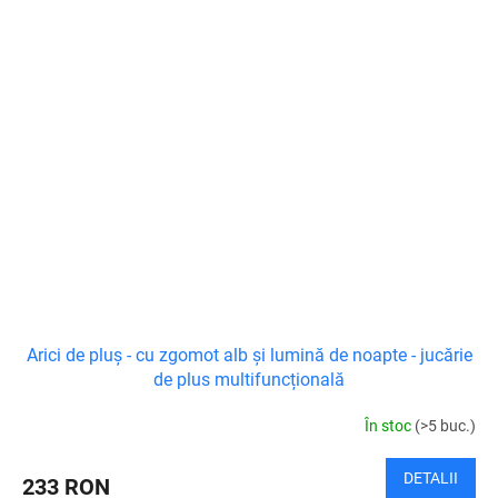
Arici de pluș - cu zgomot alb și lumină de noapte - jucărie
de plus multifuncțională
În stoc
(>5 buc.)
DETALII
233 RON