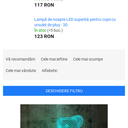
117 RON
Lampă de noapte LED superbă pentru copii cu
ursuleț de pluș - 3D
În stoc
(>5 buc.)
123 RON
S
e
Vă recomandăm
Cele mai ieftine
Cele mai scumpe
l
e
Cele mai vândute
Alfabetic
c
t
a
DESCHIDERE FILTRU
r
e
L
a
i
p
s
r
t
o