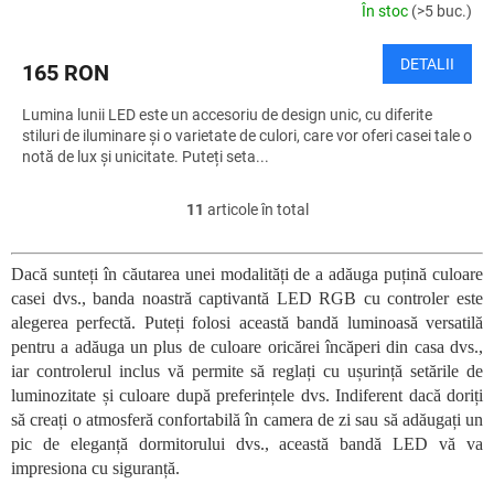
În stoc
(>5 buc.)
DETALII
165 RON
Lumina lunii LED este un accesoriu de design unic, cu diferite
stiluri de iluminare și o varietate de culori, care vor oferi casei tale o
notă de lux și unicitate. Puteți seta...
11
articole în total
C
o
n
Dacă sunteți în căutarea unei modalități de a adăuga puțină culoare
t
casei dvs., banda noastră captivantă LED RGB cu controler este
r
o
alegerea perfectă. Puteți folosi această bandă luminoasă versatilă
l
pentru a adăuga un plus de culoare oricărei încăperi din casa dvs.,
u
iar controlerul inclus vă permite să reglați cu ușurință setările de
l
luminozitate și culoare după preferințele dvs. Indiferent dacă doriți
l
să creați o atmosferă confortabilă în camera de zi sau să adăugați un
i
pic de eleganță dormitorului dvs., această bandă LED vă va
s
impresiona cu siguranță.
t
ă