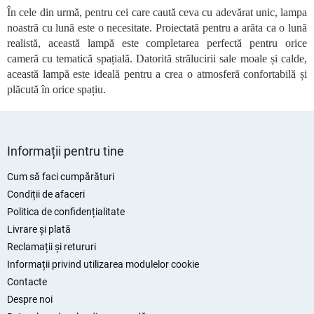
r
În cele din urmă, pentru cei care caută ceva cu adevărat unic, lampa
i
noastră cu lună este o necesitate. Proiectată pentru a arăta ca o lună
l
realistă, această lampă este completarea perfectă pentru orice
o
cameră cu tematică spațială. Datorită strălucirii sale moale și calde,
r
această lampă este ideală pentru a crea o atmosferă confortabilă și
plăcută în orice spațiu.
S
u
Informații pentru tine
b
s
Cum să faci cumpărături
o
Condiții de afaceri
l
Politica de confidențialitate
Livrare și plată
Reclamații și retururi
Informații privind utilizarea modulelor cookie
Contacte
Despre noi