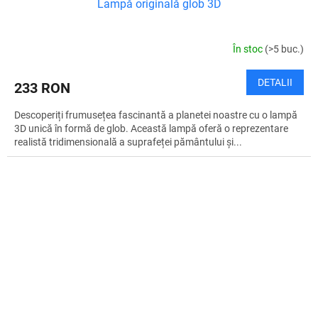
Lampă originală glob 3D
În stoc
(>5 buc.)
DETALII
233 RON
Descoperiți frumusețea fascinantă a planetei noastre cu o lampă
3D unică în formă de glob. Această lampă oferă o reprezentare
realistă tridimensională a suprafeței pământului și...