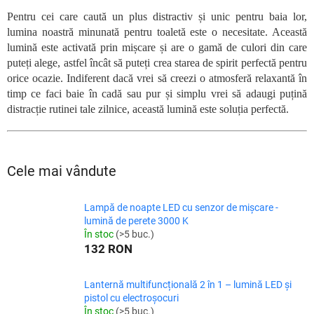
Pentru cei care caută un plus distractiv și unic pentru baia lor,
lumina noastră minunată pentru toaletă este o necesitate. Această
lumină este activată prin mișcare și are o gamă de culori din care
puteți alege, astfel încât să puteți crea starea de spirit perfectă pentru
orice ocazie. Indiferent dacă vrei să creezi o atmosferă relaxantă în
timp ce faci baie în cadă sau pur și simplu vrei să adaugi puțină
distracție rutinei tale zilnice, această lumină este soluția perfectă.
Cele mai vândute
Lampă de noapte LED cu senzor de mișcare -
lumină de perete 3000 K
În stoc
(>5 buc.)
132 RON
Lanternă multifuncțională 2 în 1 – lumină LED și
pistol cu electroșocuri
În stoc
(>5 buc.)