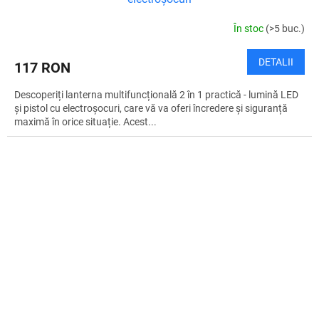
În stoc
(>5 buc.)
DETALII
117 RON
Descoperiți lanterna multifuncțională 2 în 1 practică - lumină LED
și pistol cu electroșocuri, care vă va oferi încredere și siguranță
maximă în orice situație. Acest...