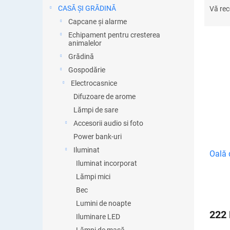
ă
e
CASĂ ȘI GRĂDINĂ
Vă re
l
Capcane și alarme
e
Echipament pentru cresterea
c
animalelor
t
Grădină
a
L
Gospodărie
r
i
Electrocasnice
e
s
a
Difuzoare de arome
t
p
Lămpi de sare
ă
r
Accesorii audio si foto
p
o
r
Power bank-uri
d
o
Iluminat
u
Oală 
d
Iluminat incorporat
s
u
u
Lămpi mici
s
l
Bec
e
u
Lumini de noapte
i
222
Iluminare LED