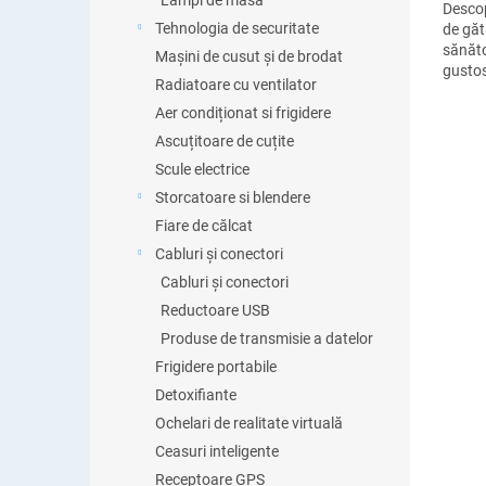
Lămpi de masă
Descop
Tehnologia de securitate
de găti
sănăto
Mașini de cusut și de brodat
gustos
Radiatoare cu ventilator
un ara
uimito
Aer condiționat si frigidere
Ascuțitoare de cuțite
Scule electrice
Storcatoare si blendere
Fiare de călcat
Cabluri și conectori
Cabluri și conectori
Reductoare USB
Produse de transmisie a datelor
Frigidere portabile
Detoxifiante
Ochelari de realitate virtuală
Ceasuri inteligente
Receptoare GPS