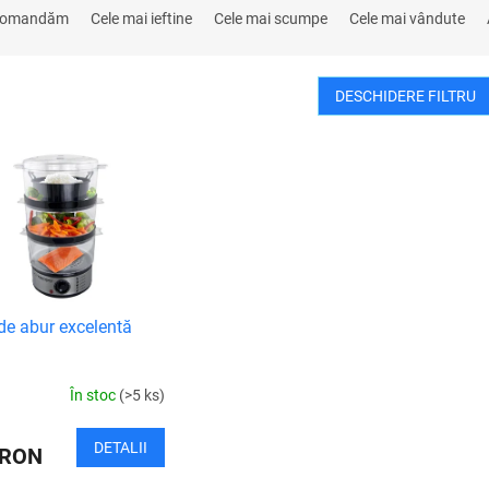
comandăm
Cele mai ieftine
Cele mai scumpe
Cele mai vândute
DESCHIDERE FILTRU
de abur excelentă
În stoc
(>5 ks)
DETALII
 RON