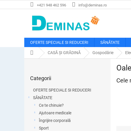
Treci
+421 948 462 596
info@deminas.ro
la
conținut
OFERTE SPECIALE SI REDUCERI
SĂNĂTATE
Acasă
CASĂ ȘI GRĂDINĂ
Gospodărie
Ele
B
Oale
a
Sari
r
Categorii
peste
Cele 
ă
categorii
l
OFERTE SPECIALE SI REDUCERI
a
SĂNĂTATE
t
Ce te chinuie?
e
r
Ajutoare medicale
a
Îngrijire corporală
l
S
Sport