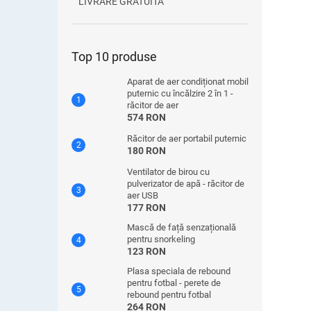
LIVRARE GRATUITA
Top 10 produse
Aparat de aer condiționat mobil
puternic cu încălzire 2 în 1 -
răcitor de aer
574 RON
Răcitor de aer portabil puternic
180 RON
Ventilator de birou cu
pulverizator de apă - răcitor de
aer USB
177 RON
Mască de față senzațională
pentru snorkeling
123 RON
Plasa speciala de rebound
pentru fotbal - perete de
rebound pentru fotbal
264 RON