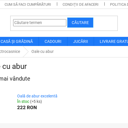
CUM SĂ FACI CUMPĂRĂTURI
CONDIȚII DE AFACERI
POLITICA 
CĂUTARE
CASĂ ȘI GRĂDINĂ
CADOURI
JUCĂRII
LIVRARE GRAT
ctrocasnice
Oale cu abur
 cu abur
mai vândute
Oală de abur excelentă
În stoc
(>5 ks)
222 RON