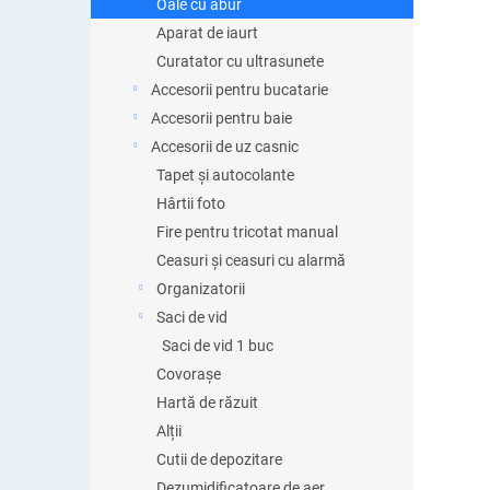
Oale cu abur
Aparat de iaurt
Curatator cu ultrasunete
Accesorii pentru bucatarie
Accesorii pentru baie
Accesorii de uz casnic
Tapet și autocolante
Hârtii foto
Fire pentru tricotat manual
Ceasuri și ceasuri cu alarmă
Organizatorii
Saci de vid
Saci de vid 1 buc
Covorașe
Hartă de răzuit
Alții
Cutii de depozitare
Dezumidificatoare de aer