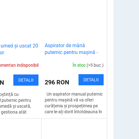
r! Totul este...
firimiturii!...
Aspirator de mână
 umed și uscat 20
puternic pentru mașină -
tor
fără fir
țional
În stoc
(>5 buc.)
mentan indisponibil
DETALII
DETALII
296 RON
ON
Un aspirator manual puternic
oștință cu
pentru mașină vă va oferi
l puternic pentru
curățenia și prospețimea pe
umedă și uscată,
care le-ați dorit întotdeauna în
 gestiona atât
mașina dvs. Nu vă mai
nică, cât și curățarea
restricționați din cauza...
Acest aspirator
onal...