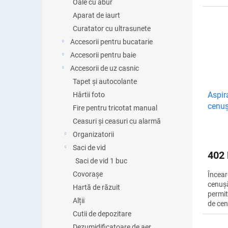
Oale cu abur
aspira
combin
Aparat de iaurt
pentru
Curatator cu ultrasunete
Accesorii pentru bucatarie
Accesorii pentru baie
Accesorii de uz casnic
Tapet și autocolante
Aspir
Hârtii foto
cenu
Fire pentru tricotat manual
Ceasuri și ceasuri cu alarmă
Organizatorii
Saci de vid
402
Saci de vid 1 buc
Covorașe
Încear
cenușă
Hartă de răzuit
permit
Alții
de cen
fierbin
Cutii de depozitare
univer
Dezumidificatoare de aer