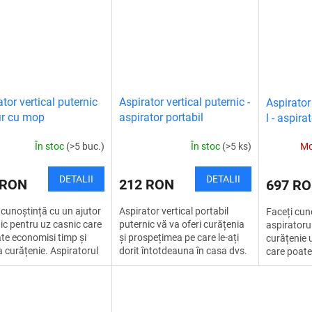
firimiturilo
tor vertical puternic
Aspirator vertical puternic -
Aspirator
fir cu mop
aspirator portabil
l - aspira
multifunc
În stoc
(>5 buc.)
În stoc
(>5 ks)
Mo
DETALII
DETALII
 RON
212 RON
697 R
 cunoștință cu un ajutor
Aspirator vertical portabil
Faceți cun
ic pentru uz casnic care
puternic vă va oferi curățenia
aspiratoru
te economisi timp și
și prospețimea pe care le-ați
curățenie 
la curățenie. Aspiratorul
dorit întotdeauna în casa dvs.
care poate
al fără fir cu mop vă va
Nu vă mai limitați din cauza
mizeria zil
de prin eficiența,...
firimiturilor! Aspirați...
profundă. 
multifuncți