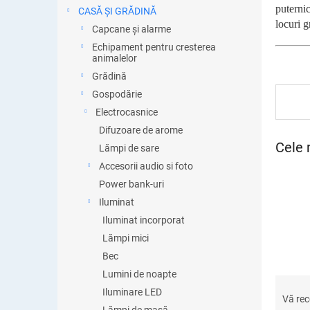
ă
puterni
CASĂ ȘI GRĂDINĂ
locuri g
Capcane și alarme
Echipament pentru cresterea
animalelor
Grădină
Gospodărie
Electrocasnice
Difuzoare de arome
Cele 
Lămpi de sare
Accesorii audio si foto
Power bank-uri
Iluminat
Iluminat incorporat
Lămpi mici
Bec
Lumini de noapte
S
Iluminare LED
e
Vă re