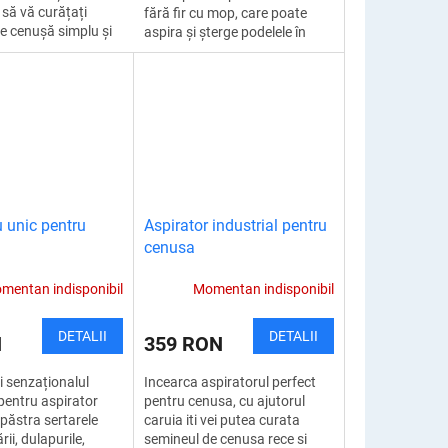
 să vă curățați
fără fir cu mop, care poate
e cenușă simplu și
aspira și șterge podelele în
izarea sa este
același timp. Îți poate
datorită funcțiilor...
economisi nu doar timp, ci și...
 unic pentru
Aspirator industrial pentru
cenusa
mentan indisponibil
Momentan indisponibil
DETALII
DETALII
N
359 RON
i senzaționalul
Incearca aspiratorul perfect
pentru aspirator
pentru cenusa, cu ajutorul
 păstra sertarele
caruia iti vei putea curata
rii, dulapurile,
semineul de cenusa rece si