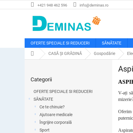
Treci
+421 948 462 596
info@deminas.ro
la
conținut
OFERTE SPECIALE SI REDUCERI
SĂNĂTATE
Acasă
CASĂ ȘI GRĂDINĂ
Gospodărie
Ele
B
Aspi
a
Sari
r
Categorii
peste
ASPI
ă
categorii
l
OFERTE SPECIALE SI REDUCERI
V-ați s
a
SĂNĂTATE
mizerie?
t
Ce te chinuie?
e
Oferim o
r
Ajutoare medicale
puternic
a
Îngrijire corporală
l
Sport
Aspirato