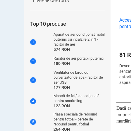
LIVRARE GRATUITA
Acces
Top 10 produse
pentr
Aparat de aer condiționat mobil
puternic cu încălzire 2 în 1 -
răcitor de aer
574 RON
81 
Răcitor de aer portabil puternic
180 RON
Descop
senzaț
Ventilator de birou cu
datori
pulverizator de apă - răcitor de
aspira 
aer USB
177 RON
bufete
și toa
Mască de față senzațională
locuril
pentru snorkeling
123 RON
Dacă av
proprie
Plasa speciala de rebound
pentru fotbal - perete de
murdăria
rebound pentru fotbal
264 RON