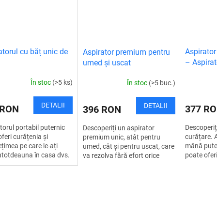
atorul cu băț unic de
Aspirator
Aspirator premium pentru
ă
– Aspirat
umed și uscat
fir
În stoc
(>5 ks)
În stoc
(>5 buc.)
DETALII
DETALII
 RON
377 R
396 RON
torul portabil puternic
Descoperiți
Descoperiți un aspirator
oferi curățenia și
curățare. 
premium unic, atât pentru
țimea pe care le-ați
mână putern
umed, cât și pentru uscat, care
întotdeauna în casa dvs.
poate oferi
va rezolva fără efort orice
mai limitați din cauza
curățenie 
mizerie. Datorită motorului
urilor! Aspirați totul...
fără efort.
său puternic de 1200 W și
și...
capacității...