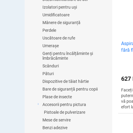
și...
Izolatori pentru uși
Umidificatoare
Mânere de siguranță
Perdele
Uscătoare de rufe
Aspira
Umerașe
fără 
Genți pentru încălțăminte și
îmbrăcăminte
Scânduri
Pături
627
Dispozitive de tăiat hârtie
Bare de siguranță pentru copii
Faceți
putern
Plase de insecte
vă poa
Accesorii pentru pictura
efort 
Pistoale de pulverizare
vertic
surprin
Mese de servire
Benzi adezive