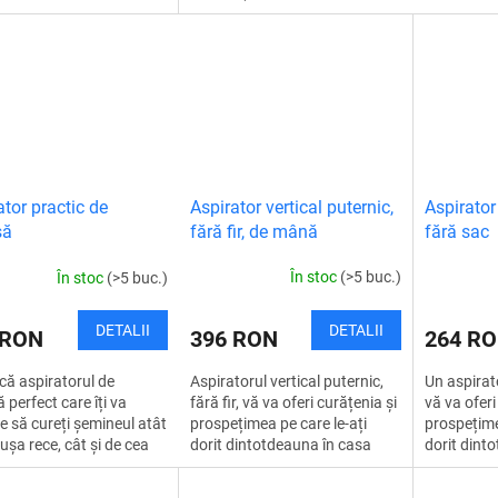
tor robot cu mop
organizato
surprinde prin eficiența,
ă puterea și eficiența
toate obiec
versatilitatea și...
 o curățare...
locurile gre
Aspirator vertical puternic,
Aspirator
ator practic de
fără fir, de mână
fără sac
șă
În stoc
(>5 buc.)
În stoc
(>5 buc.)
DETALII
DETALII
396 RON
264 R
 RON
Aspiratorul vertical puternic,
Un aspirat
că aspiratorul de
fără fir, vă va oferi curățenia și
vă va oferi
 perfect care îți va
prospețimea pe care le-ați
prospețime
e să cureți șemineul atât
dorit dintotdeauna în casa
dorit dint
ușa rece, cât și de cea
dumneavoastră. Nu mai
dumneavoa
te. Utilizarea sa este
trebuie să rețineți din cauza...
amânarea 
sală datorită funcțiilor