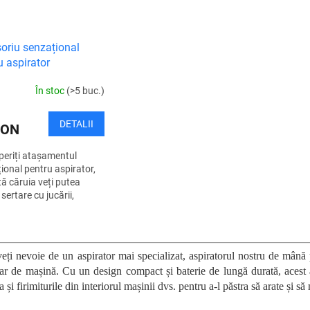
oriu senzațional
u aspirator
În stoc
(>5 buc.)
DETALII
RON
eriți atașamentul
ional pentru aspirator,
tă căruia veți putea
sertare cu jucării,
, organizatoare de scule
te obiectele mici sau
C
e...
o
n
eți nevoie de un aspirator mai specializat, aspiratorul nostru de mână 
t
tar de mașină. Cu un design compact și baterie de lungă durată, acest a
r
 și firimiturile din interiorul mașinii dvs. pentru a-l păstra să arate și s
o
l