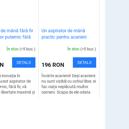
 de mână fără fir
Un aspirator de mână
or puternic fără
practic pentru acarieni
În stoc
(>5 buc.)
În stoc
(>5 buc.)
DETALII
DETALII
ON
196 RON
 inovația în
Învârte acarienii! Deși acarienii
Acest aspirator de
nu sunt vizibili cu ochiul liber, ei
ic, fără fir, vă
fac viața neplăcută multor
 libertate maximă și
oameni. Scapa de ele odata
perfectă, aproape
pentru totdeauna cu acest
 Aspirarea rapidă
aspirator de mana pentru...