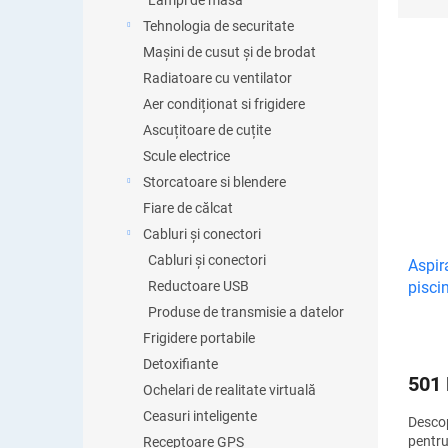
Lămpi de masă
l
e
Tehnologia de securitate
c
Mașini de cusut și de brodat
t
Radiatoare cu ventilator
a
L
Aer condiționat si frigidere
r
i
Ascuțitoare de cuțite
e
s
a
Scule electrice
t
p
Storcatoare si blendere
ă
r
Fiare de călcat
p
o
r
Cabluri și conectori
d
o
Cabluri și conectori
Aspir
u
d
pisci
Reductoare USB
s
u
u
Produse de transmisie a datelor
s
l
Frigidere portabile
e
u
Detoxifiante
i
501
Ochelari de realitate virtuală
Ceasuri inteligente
Descop
pentru
Receptoare GPS