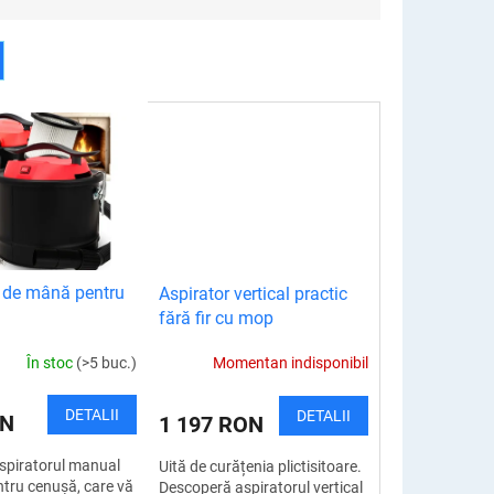
r de mână pentru
Aspirator vertical practic
fără fir cu mop
În stoc
(>5 buc.)
Momentan indisponibil
DETALII
DETALII
ON
1 197 RON
aspiratorul manual
Uită de curățenia plictisitoare.
ntru cenușă, care vă
Descoperă aspiratorul vertical