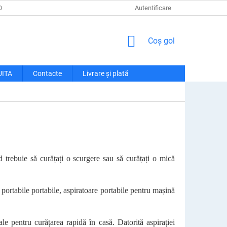
DE CONFIDENȚIALITATE
LIVRARE ȘI PLATĂ
Autentificare
RECLAMAȚII ȘI RETU
COŞ
Coş gol
DE
CUMPĂRĂTURI
UITA
Contacte
Livrare și plată
d trebuie să curățați o scurgere sau să curățați o mică
 portabile portabile, aspiratoare portabile pentru mașină
ale pentru curățarea rapidă în casă. Datorită aspirației