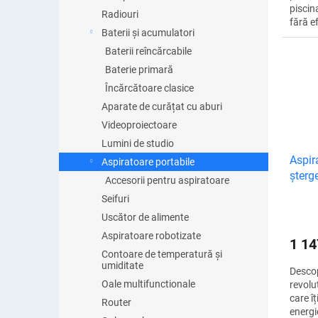
piscin
Radiouri
fără e
Baterii și acumulatori
prin c
funcți
Baterii reîncărcabile
un...
Baterie primară
Încărcătoare clasice
Aparate de curățat cu aburi
Videoproiectoare
Lumini de studio
Aspir
Aspiratoare portabile
șterge
Accesorii pentru aspiratoare
3000 
Seifuri
Uscător de alimente
Aspiratoare robotizate
1 1
Contoare de temperatură și
umiditate
Descop
Oale multifunctionale
revolu
care î
Router
energi