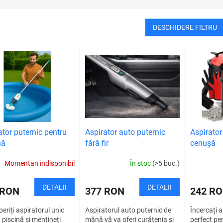
DESCHIDERE FILTRU
ator puternic pentru
Aspirator auto puternic
Aspirato
nă
fără fir
cenușă
Momentan indisponibil
În stoc
(>5 buc.)
DETALII
DETALII
 RON
377 RON
242 R
eriți aspiratorul unic
Aspiratorul auto puternic de
Încercați 
 piscină și mențineți
mână vă va oferi curățenia și
perfect pe