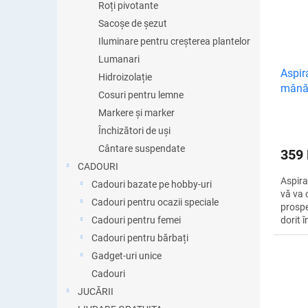
Roți pivotante
Sacoșe de șezut
Iluminare pentru creșterea plantelor
Lumanari
Aspir
Hidroizolație
mân
Cosuri pentru lemne
Markere și marker
Închizători de uși
Cântare suspendate
359
CADOURI
Aspira
Cadouri bazate pe hobby-uri
vă va 
Cadouri pentru ocazii speciale
prospe
Cadouri pentru femei
dorit 
Nu vă 
Cadouri pentru bărbați
firimit
Gadget-uri unice
Cadouri
JUCĂRII