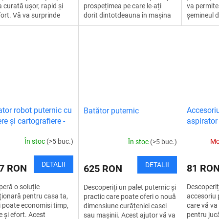
a curată ușor, rapid și
prospețimea pe care le-ați
va permite
fort. Vă va surprinde
dorit dintotdeauna în mașina
șemineul d
aracterul practic și
dumneavoastră. Gata cu
rapid. Util
onalitatea sa, devenind
amânarea din cauza
universală 
firimiturilor! Totul...
ator robot puternic cu
Accesoriu
Batător puternic
re și cartografiere -
aspirator
Pa, Wi-Fi
În stoc
(>5 buc.)
Mo
În stoc
(>5 buc.)
DETALII
DETALII
47 RON
81 RO
625 RON
eră o soluție
Descoperiț
Descoperiți un palet puternic și
ționară pentru casa ta,
accesoriu 
practic care poate oferi o nouă
ți poate economisi timp,
care vă va
dimensiune curățeniei casei
e și efort. Acest
pentru jucă
sau mașinii. Acest ajutor vă va