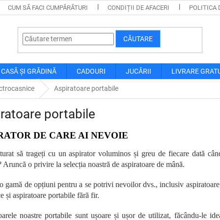
CUM SĂ FACI CUMPĂRĂTURI
CONDIȚII DE AFACERI
POLITICA 
CĂUTARE
CASĂ ȘI GRĂDINĂ
CADOURI
JUCĂRII
LIVRARE GRAT
ctrocasnice
Aspiratoare portabile
ratoare portabile
RATOR DE CARE AI NEVOIE
ăturat să trageți cu un aspirator voluminos și greu de fiecare dată cân
 Aruncă o privire la selecția noastră de aspiratoare de mână.
 gamă de opțiuni pentru a se potrivi nevoilor dvs., inclusiv aspiratoare
e și aspiratoare portabile fără fir.
arele noastre portabile sunt ușoare și ușor de utilizat, făcându-le ide