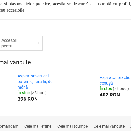
ce și atașamentelor practice, aceștia se descurcă cu ușurință cu praful
reu accesibile.
Accesorii
pentru
aspiratoare
mai vândute
Aspirator vertical
Aspirator practic
puternic, fără fir, de
cenușă
mână
În stoc
(>5 buc.)
În stoc
(>5 buc.)
402 RON
396 RON
comandăm
Cele mai ieftine
Cele mai scumpe
Cele mai vândute