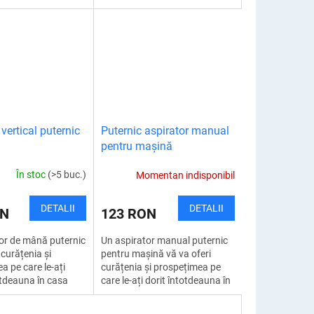
arele de scule și
fierbinte. Utilizarea sa este
tele mici sau
universală datorită funcțiilor...
u...
 vertical puternic
Puternic aspirator manual
pentru mașină
În stoc
(>5 buc.)
Momentan indisponibil
DETALII
DETALII
ON
123 RON
or de mână puternic
Un aspirator manual puternic
 curățenia și
pentru mașină vă va oferi
a pe care le-ați
curățenia și prospețimea pe
otdeauna în casa
care le-ați dorit întotdeauna în
stră. Gata cu
mașina dvs. Nu vă mai
din cauza
restricționați din cauza