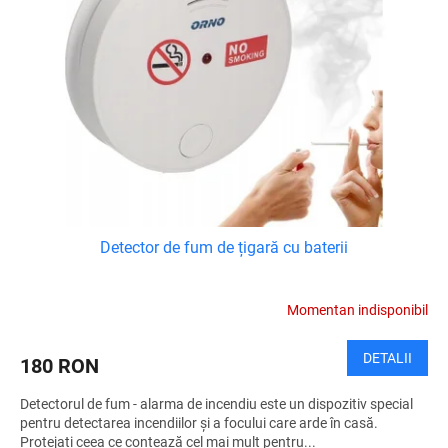
o
ă
d
p
u
r
s
o
u
d
l
u
u
s
i
e
Detector de fum de țigară cu baterii
Momentan indisponibil
DETALII
180 RON
Detectorul de fum - alarma de incendiu este un dispozitiv special
pentru detectarea incendiilor și a focului care arde în casă.
Protejați ceea ce contează cel mai mult pentru...