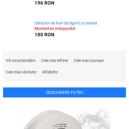
196 RON
Detector de fum de țigară cu baterii
Momentan indisponibil
180 RON
S
e
Vă recomandăm
Cele mai ieftine
Cele mai scumpe
l
e
Cele mai vândute
Alfabetic
c
t
a
DESCHIDERE FILTRU
r
e
L
a
i
p
s
r
t