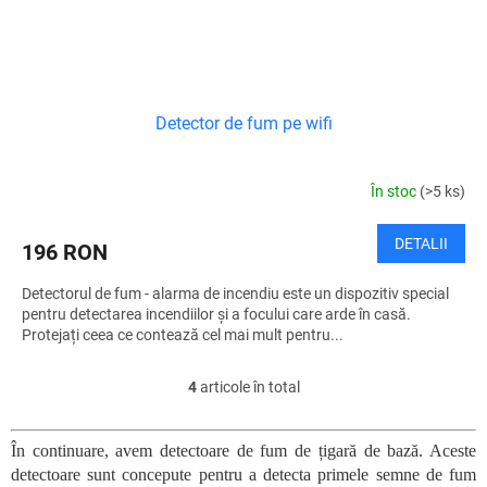
Detector de fum pe wifi
În stoc
(>5 ks)
DETALII
196 RON
Detectorul de fum - alarma de incendiu este un dispozitiv special
pentru detectarea incendiilor și a focului care arde în casă.
Protejați ceea ce contează cel mai mult pentru...
4
articole în total
C
o
n
În continuare, avem detectoare de fum de țigară de bază. Aceste
t
detectoare sunt concepute pentru a detecta primele semne de fum
r