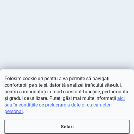
Folosim cookie-uri pentru a vă permite să navigați
confortabil pe site și, datorită analizei traficului site-ului,
pentru a îmbunătăți în mod constant funcțiile, performanța
și gradul de utilizare. Puteți găsi mai multe informații
aici
sau
în
condițiile de prelucrare a datelor cu caracter
personal
.
Creat de Shoptet
Setări