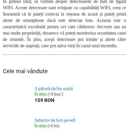
În primul rând, să vorbim despre detectoarele de fum de țigară
WIFI. Aceste detectoare sunt echipate cu capabilități WIFI, ceea ce
înseamnă că le puteți conecta la rețeaua de acasă și puteți primi
alerte de smartphone dacă este detectat fum. Aceasta este o
caracteristică excelentă pentru cei care călătoresc frecvent sau au
mai multe proprietăți, deoarece vă puteți monitoriza securitatea casei
de oriunde. În plus, acești detectoare pot trimite și alerte către
serviciile de urgență, care pot salva vieți în cazul unui incendiu.
Cele mai vândute
O pătură de foc unică
În stoc
(>5 buc.)
159 RON
Detector de fum pe wifi
În stoc
(>5 ks)