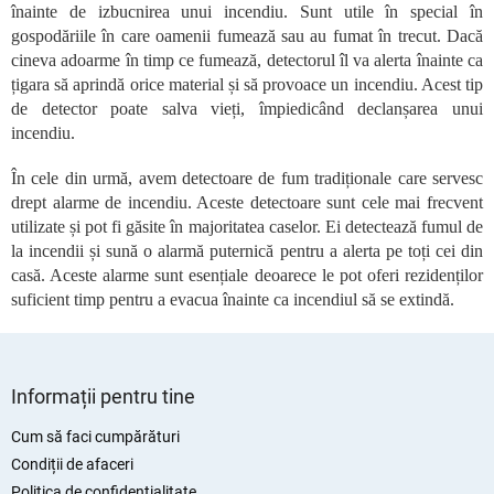
o
înainte de izbucnirea unui incendiu. Sunt utile în special în
l
gospodăriile în care oamenii fumează sau au fumat în trecut. Dacă
u
cineva adoarme în timp ce fumează, detectorul îl va alerta înainte ca
l
țigara să aprindă orice material și să provoace un incendiu. Acest tip
l
de detector poate salva vieți, împiedicând declanșarea unui
i
incendiu.
s
t
În cele din urmă, avem detectoare de fum tradiționale care servesc
ă
r
drept alarme de incendiu. Aceste detectoare sunt cele mai frecvent
i
utilizate și pot fi găsite în majoritatea caselor. Ei detectează fumul de
l
la incendii și sună o alarmă puternică pentru a alerta pe toți cei din
o
casă. Aceste alarme sunt esențiale deoarece le pot oferi rezidenților
r
suficient timp pentru a evacua înainte ca incendiul să se extindă.
S
u
Informații pentru tine
b
s
Cum să faci cumpărături
o
Condiții de afaceri
l
Politica de confidențialitate