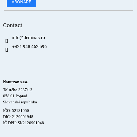
ABONARE
Contact
info
@
deminas.ro
+421 948 462 596
Naturzon s.r.o.
Tolstého 3237/13
058 01 Poprad
Slovenská republika
IČO: 52131050
DIČ: 2120901948
IČ DPH: SK2120901948