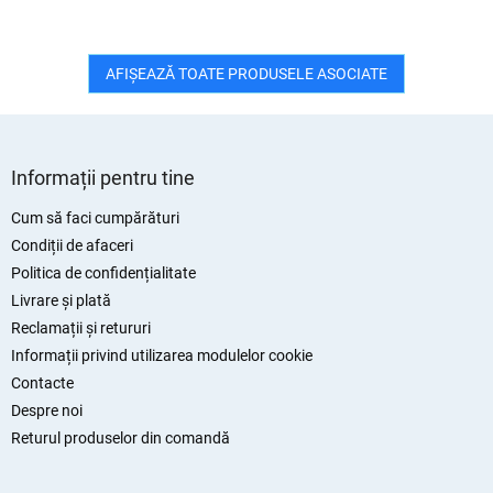
AFIŞEAZĂ TOATE PRODUSELE ASOCIATE
S
u
Informații pentru tine
b
s
Cum să faci cumpărături
o
Condiții de afaceri
l
Politica de confidențialitate
Livrare și plată
Reclamații și retururi
Informații privind utilizarea modulelor cookie
Contacte
Despre noi
Returul produselor din comandă