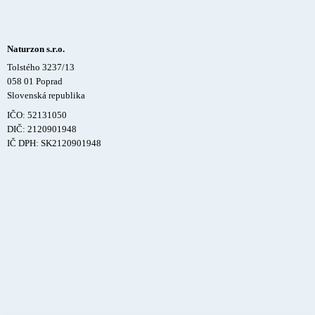
Naturzon s.r.o.
Tolstého 3237/13
058 01 Poprad
Slovenská republika
IČO: 52131050
DIČ: 2120901948
IČ DPH: SK2120901948