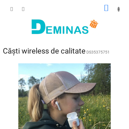
Treci
COŞ
la
conținut
DE
CUMPĂ
Căști wireless de calitate
DS35375751