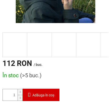
112 RON
/ buc.
Evaluare
În stoc
(>5 buc.)
preţ:
Adăuga în coş