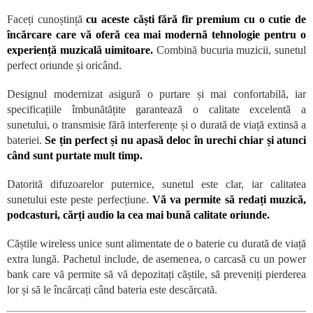
Faceți cunoștință
cu aceste căști fără fir premium cu o cutie de
încărcare care vă oferă cea mai modernă tehnologie pentru o
experiență muzicală uimitoare.
Combină bucuria muzicii, sunetul
perfect oriunde și oricând.
Designul modernizat asigură o purtare și mai confortabilă, iar
specificațiile îmbunătățite garantează o calitate excelentă a
sunetului, o transmisie fără interferențe și o durată de viață extinsă a
bateriei.
Se țin perfect și nu apasă deloc în urechi chiar și atunci
când sunt purtate mult timp.
Datorită difuzoarelor puternice, sunetul este clar, iar calitatea
sunetului este peste perfecțiune.
Vă va permite să redați muzică,
podcasturi, cărți audio la cea mai bună calitate oriunde.
Căștile wireless unice sunt alimentate de o baterie cu durată de viață
extra lungă. Pachetul include, de asemenea, o carcasă cu un power
bank care vă permite să vă depozitați căștile, să preveniți pierderea
lor și să le încărcați când bateria este descărcată.