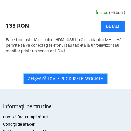
În stoc
(>5 buc.)
138 RON
DETALII
Faceți cunoștință cu cablul HDMI-USB tip C cu adaptor MHL . Vă
permite să vă conectați telefonul sau tableta la un televizor sau
monitor printr-un conector HDMI...
AFIŞEAZĂ TOATE PRODUSELE ASOCIATE
S
u
Informații pentru tine
b
s
Cum să faci cumpărături
o
Condiții de afaceri
l