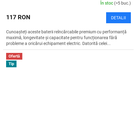
În stoc
(>5 buc.)
117 RON
DETALII
Cunoașteți aceste baterii reîncărcabile premium cu performanță
maximă, longevitate și capacitate pentru funcționarea fără
probleme a oricărui echipament electric. Datorită celei...
Ofertă
Tip