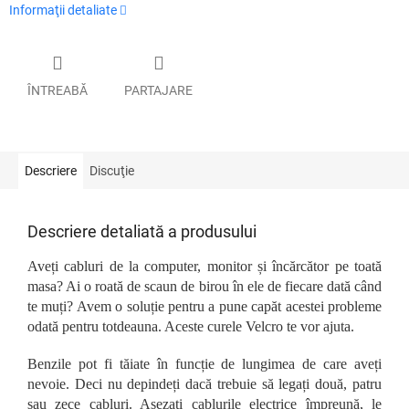
Informaţii detaliate
ÎNTREABĂ
PARTAJARE
Descriere
Discuţie
Descriere detaliată a produsului
Aveți cabluri de la computer, monitor și încărcător pe toată
masa? Ai o roată de scaun de birou în ele de fiecare dată când
te muți? Avem o soluție pentru a pune capăt acestei probleme
odată pentru totdeauna. Aceste curele Velcro te vor ajuta.
Benzile pot fi tăiate în funcție de lungimea de care aveți
nevoie. Deci nu depindeți dacă trebuie să legați două, patru
sau zece cabluri. Așezați cablurile electrice împreună, le