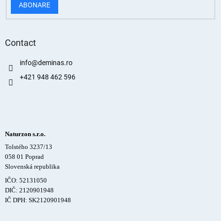
ABONARE
Contact
info
@
deminas.ro
+421 948 462 596
Naturzon s.r.o.
Tolstého 3237/13
058 01 Poprad
Slovenská republika
IČO: 52131050
DIČ: 2120901948
IČ DPH: SK2120901948