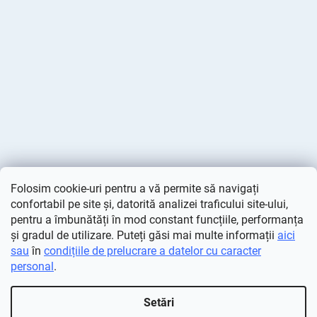
Folosim cookie-uri pentru a vă permite să navigați
confortabil pe site și, datorită analizei traficului site-ului,
pentru a îmbunătăți în mod constant funcțiile, performanța
și gradul de utilizare. Puteți găsi mai multe informații
aici
sau
în
condițiile de prelucrare a datelor cu caracter
personal
.
Creat de Shoptet
Setări