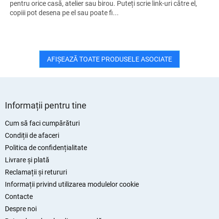
pentru orice casă, atelier sau birou. Puteți scrie link-uri către el,
copiii pot desena pe el sau poate fi...
AFIŞEAZĂ TOATE PRODUSELE ASOCIATE
S
u
Informații pentru tine
b
s
Cum să faci cumpărături
o
Condiții de afaceri
l
Politica de confidențialitate
Livrare și plată
Reclamații și retururi
Informații privind utilizarea modulelor cookie
Contacte
Despre noi