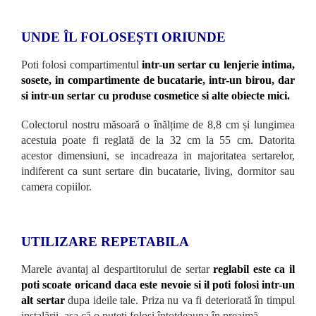
UNDE ÎL FOLOSEȘTI ORIUNDE
Poti folosi compartimentul
intr-un sertar cu lenjerie intima,
sosete, in compartimente de bucatarie, intr-un birou, dar
si intr-un sertar cu produse cosmetice si alte obiecte mici.
Colectorul nostru măsoară o înălțime de 8,8 cm și lungimea
acestuia poate fi reglată de la 32 cm la 55 cm. Datorita
acestor dimensiuni, se incadreaza in majoritatea sertarelor,
indiferent ca sunt sertare din bucatarie, living, dormitor sau
camera copiilor.
UTILIZARE REPETABILA
Marele avantaj al despartitorului de sertar
reglabil este ca il
poti scoate oricand daca este nevoie si il poti folosi intr-un
alt sertar
dupa ideile tale. Priza nu va fi deteriorată în timpul
instalării, așa că o puteți folosi întotdeauna în preajmă.