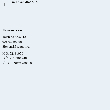
+421 948 462 596
Naturzon s.r.o.
Tolstého 3237/13
058 01 Poprad
Slovenská republika
IČO: 52131050
DIČ: 2120901948
IČ DPH: SK2120901948