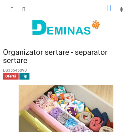
Treci
COŞ
la
conținut
DE
CUMPĂ
Organizator sertare - separator
sertare
DS35546890
Ofertă
Tip