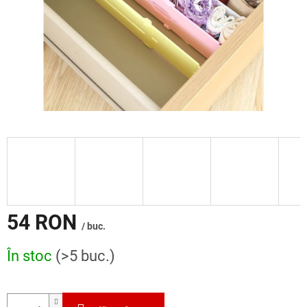
54 RON
/ buc.
Evaluare
În stoc
(>5 buc.)
preţ: