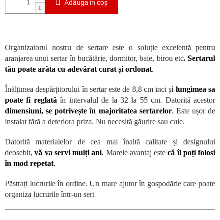
Adăuga în coş
Organizatorul nostru de sertare este o soluție excelentă pentru
aranjarea unui sertar în bucătărie, dormitor, baie, birou etc
.
Sertarul
tău poate arăta cu adevărat curat și ordonat
.
Înălțimea despărțitorului în sertar este de 8,8 cm inci ș
i
lungimea sa
poate fi reglată
în intervalul de la 32 la 55 cm. Datorită acestor
dimensiuni, se potrivește în majoritatea sertarelor
.
Este ușor de
instalat fără a deteriora priza. Nu necesită găurire sau cuie.
Datorită materialelor de cea mai înaltă calitate și designului
deosebit,
vă va servi mulți ani
.
Marele avantaj este
că îl poți folosi
în mod repetat
.
Păstrați lucrurile în ordine. Un mare ajutor în gospodărie care poate
organiza lucrurile într-un sert