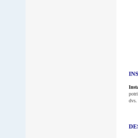
IN
Inst
potr
dvs. 
DE