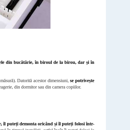
ele din bucătărie, în biroul de la birou, dar și în
e măsură). Datorită acestor dimensiuni,
se potrivește
fragerie, din dormitor sau din camera copiilor.
 îl puteți demonta oricând și îl puteți folosi într-