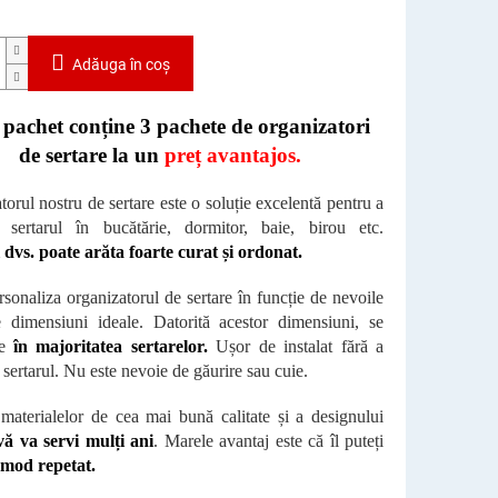
Adăuga în coş
 pachet conține 3 pachete de organizatori
de sertare la un
preț avantajos.
orul nostru de sertare este o soluție excelentă pentru a
 sertarul în bucătărie, dormitor, baie, birou etc.
 dvs. poate arăta foarte curat și ordonat.
rsonaliza organizatorul de sertare în funcție de nevoile
 dimensiuni ideale. Datorită acestor dimensiuni, se
te
în majoritatea sertarelor.
Ușor de instalat fără a
 sertarul. Nu este nevoie de găurire sau cuie.
 materialelor de cea mai bună calitate și a designului
ă va servi mulți ani
. Marele avantaj este că îl puteți
n mod repetat.