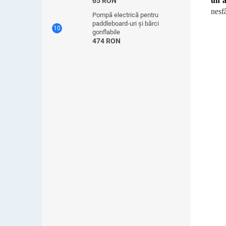
un a
65 RON
nesfâ
Pompă electrică pentru
paddleboard-uri și bărci
gonflabile
474 RON