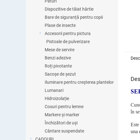
Pături
Dispozitive de tăiat hârtie
Bare de siguranță pentru copii
Plase de insecte
Accesorii pentru pictura
Pistoale de pulverizare
Mese de servire
Benzi adezive
Desc
Roți pivotante
Sacoșe de șezut
Des
Iluminare pentru creșterea plantelor
Lumanari
SE
Hidroizolație
Cuno
Cosuri pentru lemne
în se
Markere și marker
Închizători de uși
Est
Cântare suspendate
una d
CADOURI