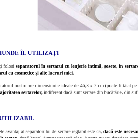
IUNDE ÎL UTILIZAȚI
ți folosi
separatorul în sertarul cu lenjerie intimă, șosete, în sertar
arul cu cosmetice și alte lucruri mici.
ratorul nostru are dimensiunile ideale de 46,3 x 7 cm (poate fi tăiat p
ajoritatea sertarelor,
indiferent dacă sunt sertare din bucătărie, din su
UTILIZABIL
le avantaj al separatorului de sertare reglabil este că,
dacă este necesar,