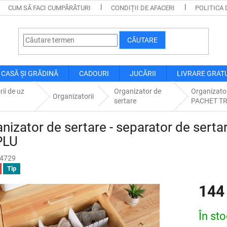
CUM SĂ FACI CUMPĂRĂTURI
CONDIȚII DE AFACERI
POLITICA 
CĂUTARE
CASĂ ȘI GRĂDINĂ
CADOURI
JUCĂRII
LIVRARE GRAT
ii de uz
Organizator de
Organizator
Organizatorii
sertare
PACHET TR
nizator de sertare - separator de sert
PLU
4729
Tip
144
Evaluare
În st
preţ: