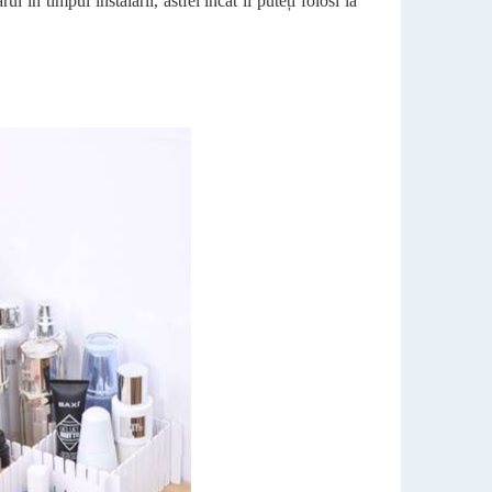
în timpul instalării, astfel încât îl puteți folosi la