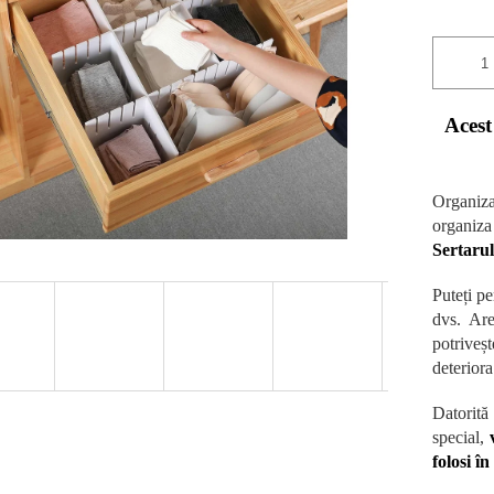
Acest
Organizat
organiza
Sertarul
Puteți pe
dvs. Are
potriveș
deteriora
Datorită
special,
v
folosi î