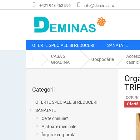
Treci
+421 948 462 596
info@deminas.ro
la
conținut
OFERTE SPECIALE SI REDUCERI
SĂNĂTATE
CASĂ ȘI
Accesor
Acasă
Gospodărie
GRĂDINĂ
casnic
B
Orga
a
Sari
r
TRI
Categorii
peste
ă
categorii
DS9996
l
OFERTE SPECIALE SI REDUCERI
Ofertă
a
SĂNĂTATE
t
Ce te chinuie?
e
r
Ajutoare medicale
a
Îngrijire corporală