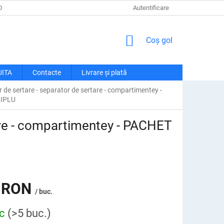
DE CONFIDENȚIALITATE
LIVRARE ȘI PLATĂ
Autentificare
RECLAMAȚII ȘI RETU
COŞ
Coş gol
DE
CUMPĂRĂTURI
UITA
Contacte
Livrare și plată
 de sertare - separator de sertare - compartimentey -
IPLU
are - compartimentey - PACHET
 RON
/ buc.
oc
(>5 buc.)