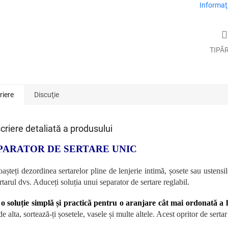
Informaţi
TIPĂ
riere
Discuţie
criere detaliată a produsului
PARATOR DE SERTARE UNIC
așteți dezordinea sertarelor pline de lenjerie intimă, șosete sau ustensil
rtarul dvs. Aduceți soluția unui separator de sertare reglabil.
e
o soluție simplă și practică pentru o aranjare cât mai ordonată a l
e alta, sortează-ți șosetele, vasele și multe altele. Acest opritor de sertar 