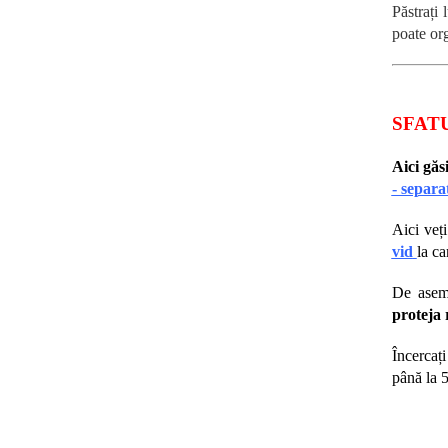
Păstrați
poate org
SFAT
Aici găs
- separa
Aici veți
vid
la ca
De ase
proteja r
Încercați
până la 5