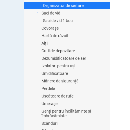
Organizator de sertare
Saci de vid
Saci de vid 1 buc
Covorașe
Hartă de răzuit
Alții
Cutii de depozitare
Dezumidificatoare de aer
Izolatori pentru uși
Umidificatoare
Mânere de siguranță
Perdele
Uscătoare de rufe
Umerașe
Genți pentru încălțăminte și
îmbrăcăminte
Scânduri