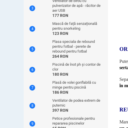
Ventilator de birou cu
pulverizator de apă - răcitor de
aer USB
177 RON
Mască de față senzațională
pentru snorkeling
123 RON
Plasa speciala de rebound
pentru fotbal - perete de
OR
rebound pentru fotbal
264 RON
Pute
Piscină de înot ph și contor de
sert
clor
180 RON
Sepa
Plasă de volei gonflabilă cu
în m
minge pentru piscină
186 RON
Ventilator de podea extrem de
puternic
RE
397 RON
Petice profesionale pentru
Mare
repararea piscinelor