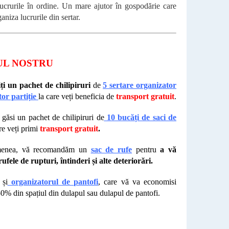
 lucrurile în ordine. Un mare ajutor în gospodărie care
aniza lucrurile din sertar.
UL NOSTRU
iți un pachet de chilipiruri
de
5 sertare organizator
tor partiție
la care veți beneficia de
transport gratuit
.
 găsi un pachet de chilipiruri de
10 bucăți de saci de
re veți primi
transport gratuit
.
menea, vă recomandăm un
sac de rufe
pentru
a vă
ufele de rupturi, întinderi și alte deteriorări.
 și
organizatorul de pantofi
, care vă va economisi
0% din spațiul din dulapul sau dulapul de pantofi.