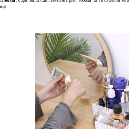
lt sertar,
după bunul dumneavoastră plac. Acesta nu va deteriora sertarul 
rșit.