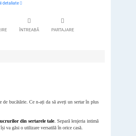
i detaliate
RIRE
ÎNTREABĂ
PARTAJARE
e de bucătărie. Ce n-ați da să aveți un sertar în plus
ucrurilor din sertarele tale
. Separă lenjeria intimă
își va găsi o utilizare versatilă în orice casă.