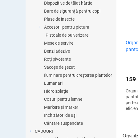
garder
Dispozitive de tăiat hârtie
Bare de siguranță pentru copii
Plase de insecte
Accesorii pentru pictura
Pistoale de pulverizare
Organ
Mese de servire
panto
Benzi adezive
Roți pivotante
Sacoșe de șezut
Iluminare pentru creșterea plantelor
159
Lumanari
Organi
Hidroizolație
pantof
Cosuri pentru lemne
perfec
Markere și marker
eficien
econom
Închizători de uși
organi
Cântare suspendate
perech
CADOURI
Organiza