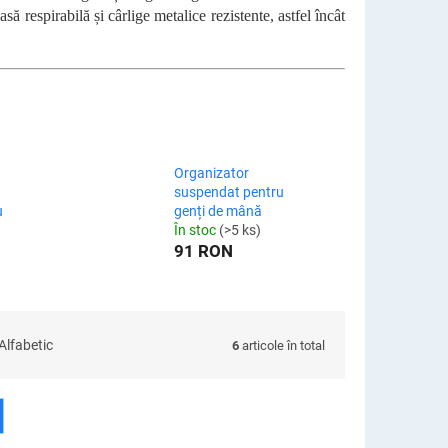
să respirabilă și cârlige metalice rezistente, astfel încât
Organizator
suspendat pentru
u
genți de mână
În stoc
(>5 ks)
91 RON
Alfabetic
6
articole în total