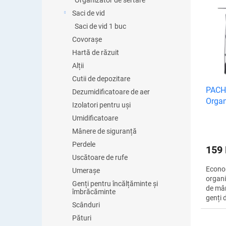
Organizator de sertare
a
L
r
Saci de vid
i
e
Saci de vid 1 buc
s
a
t
Covorașe
p
ă
Hartă de răzuit
r
p
Alții
o
r
d
Cutii de depozitare
o
PACH
u
Dezumidificatoare de aer
d
Organ
s
Izolatori pentru uși
u
pentr
u
s
Umidificatoare
l
e
Mânere de siguranță
u
Perdele
i
159
Uscătoare de rufe
Econom
Umerașe
organi
Genți pentru încălțăminte și
de mân
îmbrăcăminte
genți 
Scânduri
acest 
veți p
Pături