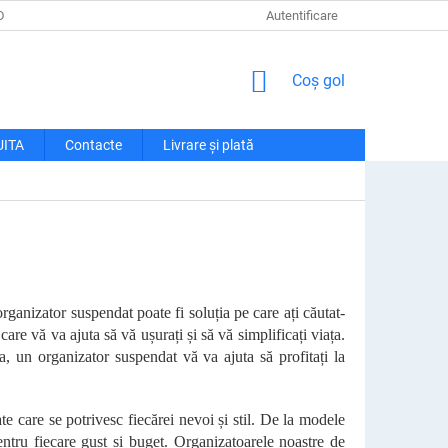
DE CONFIDENȚIALITATE
LIVRARE ȘI PLATĂ
Autentificare
RECLAMAȚII ȘI RETU
COŞ
Coş gol
DE
CUMPĂRĂTURI
UITA
Contacte
Livrare și plată
rganizator suspendat poate fi soluția pe care ați căutat-
are vă va ajuta să vă ușurați și să vă simplificați viața.
a, un organizator suspendat vă va ajuta să profitați la
 care se potrivesc fiecărei nevoi și stil. De la modele
entru fiecare gust și buget. Organizatoarele noastre de