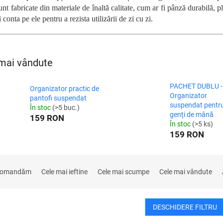
unt fabricate din materiale de înaltă calitate, cum ar fi pânză durabilă, pla
i conta pe ele pentru a rezista utilizării de zi cu zi.
mai vândute
PACHET DUBLU -
Organizator practic de
Organizator
pantofi suspendat
suspendat pentr
În stoc
(>5 buc.)
genți de mână
159 RON
În stoc
(>5 ks)
159 RON
comandăm
Cele mai ieftine
Cele mai scumpe
Cele mai vândute
DESCHIDERE FILTRU