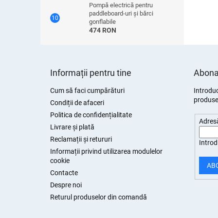
Pompă electrică pentru
paddleboard-uri și bărci
gonflabile
474 RON
S
u
Informații pentru tine
Abonar
b
s
Cum să faci cumpărături
Introduc
produsel
o
Condiții de afaceri
l
Politica de confidențialitate
Adresă
Livrare și plată
Reclamații și retururi
Introd
Informații privind utilizarea modulelor
cookie
AB
Contacte
Despre noi
Returul produselor din comandă