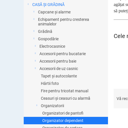
ă
agățat s
CASĂ ȘI GRĂDINĂ
să puteț
Capcane și alarme
Echipament pentru cresterea
animalelor
Grădină
Cele 
Gospodărie
Electrocasnice
Accesorii pentru bucatarie
Accesorii pentru baie
Accesorii de uz casnic
Tapet și autocolante
Hârtii foto
S
Fire pentru tricotat manual
e
Ceasuri și ceasuri cu alarmă
Vă re
l
Organizatorii
e
Organizatori de pantofi
c
Organizator dependent
t