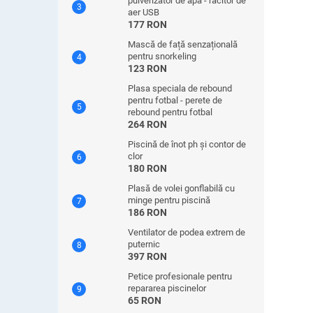
pulverizator de apă - răcitor de
aer USB
177 RON
Mască de față senzațională
pentru snorkeling
123 RON
Plasa speciala de rebound
pentru fotbal - perete de
rebound pentru fotbal
264 RON
Piscină de înot ph și contor de
clor
180 RON
Plasă de volei gonflabilă cu
minge pentru piscină
186 RON
Ventilator de podea extrem de
puternic
397 RON
Petice profesionale pentru
repararea piscinelor
65 RON