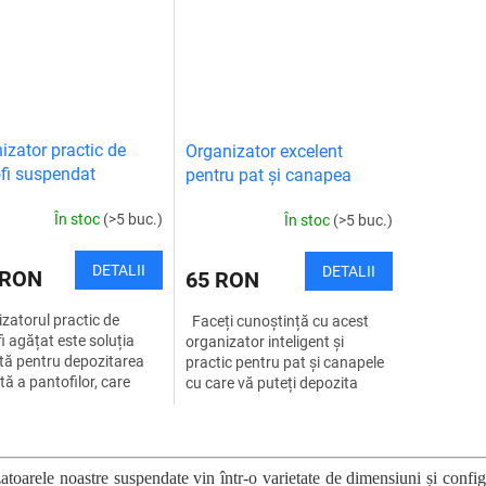
oba,...
neprețuit...
garderoba,
izator practic de
Organizator excelent
fi suspendat
pentru pat și canapea
În stoc
(>5 buc.)
În stoc
(>5 buc.)
DETALII
DETALII
 RON
65 RON
zatorul practic de
Faceți cunoștință cu acest
i agățat este soluția
organizator inteligent și
tă pentru depozitarea
practic pentru pat și canapele
tă a pantofilor, care
cu care vă puteți depozita
isește spațiu și
lucrurile în mod clar și în
zează până la 36 de
siguranță. Acest accesoriu...
C
i de pantofi...
o
n
toarele noastre suspendate vin într-o varietate de dimensiuni și configu