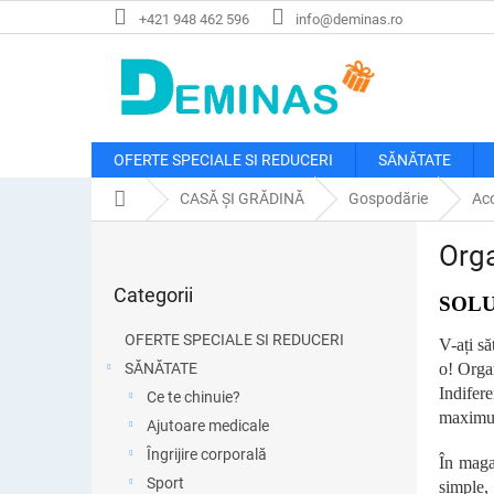
Treci
+421 948 462 596
info@deminas.ro
la
conținut
OFERTE SPECIALE SI REDUCERI
SĂNĂTATE
Acasă
CASĂ ȘI GRĂDINĂ
Gospodărie
Acc
B
Org
a
Sari
r
Categorii
peste
SOLU
ă
categorii
l
OFERTE SPECIALE SI REDUCERI
V-ați să
a
SĂNĂTATE
o! Organ
t
Indifer
Ce te chinuie?
e
maximum
r
Ajutoare medicale
a
Îngrijire corporală
În maga
l
Sport
simple,