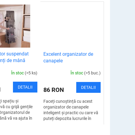
tor suspendat
Excelent organizator de
enți de mână
canapele
În stoc
(>5 ks)
În stoc
(>5 buc.)
DETALII
DETALII
N
86 RON
i spațiu și
Faceți cunoștință cu acest
vă cu grijă gențile
organizator de canapele
rganizatorul de
inteligent și practic cu care vă
ână vă va ajuta în
puteți depozita lucrurile în
. De acum înainte,
mod clar și în siguranță. Acest
să vă gestionați
accesoriu neprețuit are o...