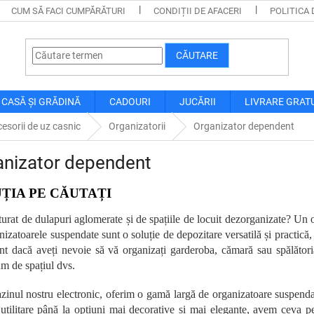
CUM SĂ FACI CUMPĂRĂTURI
CONDIȚII DE AFACERI
POLITICA 
CĂUTARE
CASĂ ȘI GRĂDINĂ
CADOURI
JUCĂRII
LIVRARE GRAT
esorii de uz casnic
Organizatorii
Organizator dependent
anizator dependent
ȚIA PE CĂUTAȚI
turat de dulapuri aglomerate și de spațiile de locuit dezorganizate? Un o
izatoarele suspendate sunt o soluție de depozitare versatilă și practică, c
ent dacă aveți nevoie să vă organizați garderoba, cămară sau spălători
 de spațiul dvs.
zinul nostru electronic, oferim o gamă largă de organizatoare suspendate
 utilitare până la opțiuni mai decorative și mai elegante, avem ceva p