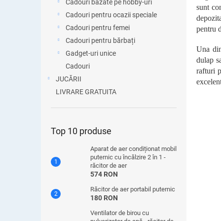
Cadouri bazate pe hobby-uri
sunt co
Cadouri pentru ocazii speciale
depozit
Cadouri pentru femei
pentru d
Cadouri pentru bărbați
Una dint
Gadget-uri unice
dulap sa
Cadouri
rafturi
JUCĂRII
excelent
LIVRARE GRATUITA
Top 10 produse
Aparat de aer condiționat mobil
puternic cu încălzire 2 în 1 -
răcitor de aer
574 RON
Răcitor de aer portabil puternic
180 RON
Ventilator de birou cu