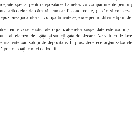
t
ncepute special pentru depozitarea hainelor, cu compartimente pentru pa
r
area articolelor de cămară, cum ar fi condimente, gustări și conserv
o
epozitarea jucăriilor cu compartimente separate pentru diferite tipuri de 
l
u
re marile caracteristici ale organizatoarelor suspendate este ușurința l
l
l
u la alt element de agățat și sunteți gata de plecare. Acest lucru le face
i
 permanente sau soluții de depozitare. În plus, deoarece organizatoare
s
ă pentru spațiile mici de locuit.
t
ă
r
i
l
o
r