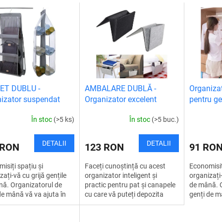
ET DUBLU -
AMBALARE DUBLĂ -
Organiza
izator suspendat
Organizator excelent
pentru g
u genți de mână
pentru pat și canapea
În stoc
(>5 ks)
În stoc
(>5 buc.)
DETALII
DETALII
 RON
123 RON
91 RO
isiți spațiu și
Faceți cunoștință cu acest
Economisiț
zați-vă cu grijă gențile
organizator inteligent și
organizați-
ă. Organizatorul de
practic pentru pat și canapele
de mână. O
de mână vă va ajuta în
cu care vă puteți depozita
genți de m
sens. De acum înainte,
lucrurile în mod clar și în
acest sens
utea să vă gestionați
siguranță. Acest accesoriu
veți putea 