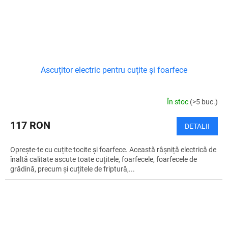
Ascuțitor electric pentru cuțite și foarfece
În stoc
(>5 buc.)
117 RON
DETALII
Oprește-te cu cuțite tocite și foarfece. Această râșniță electrică de
înaltă calitate ascute toate cuțitele, foarfecele, foarfecele de
grădină, precum și cuțitele de friptură,...