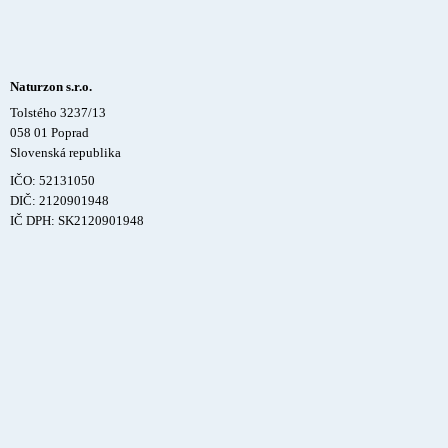
Naturzon s.r.o.
Tolstého 3237/13
058 01 Poprad
Slovenská republika
IČO: 52131050
DIČ: 2120901948
IČ DPH: SK2120901948