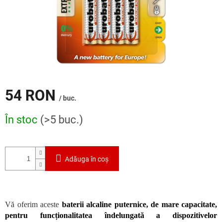
54 RON
/ buc.
Evaluare
În stoc
(>5 buc.)
preţ:
Adăuga în coş
Vă oferim aceste
baterii alcaline puternice, de mare capacitate,
pentru funcționalitatea îndelungată a dispozitivelor