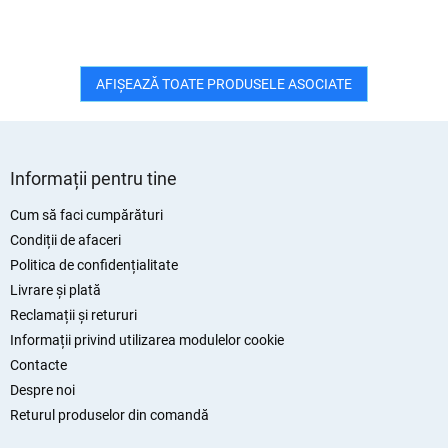
AFIŞEAZĂ TOATE PRODUSELE ASOCIATE
S
u
Informații pentru tine
b
s
Cum să faci cumpărături
o
Condiții de afaceri
l
Politica de confidențialitate
Livrare și plată
Reclamații și retururi
Informații privind utilizarea modulelor cookie
Contacte
Despre noi
Returul produselor din comandă