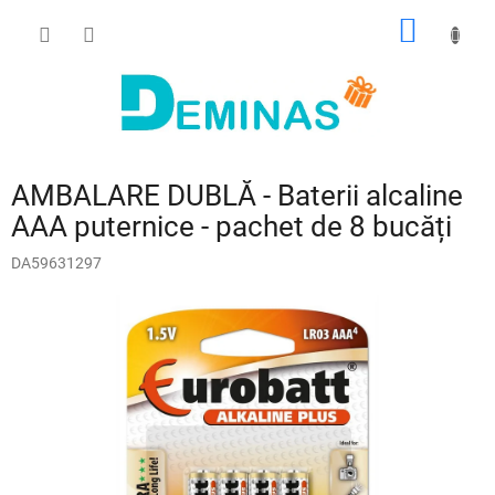
Treci
COŞ
la
conținut
DE
CUMPĂ
AMBALARE DUBLĂ - Baterii alcaline
AAA puternice - pachet de 8 bucăți
DA59631297