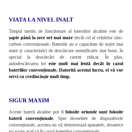
VIATA LA NIVEL INALT
Timpul mediu de funcționare al bateriilor alcaline este de
șapte până la zece ori mai mare
decât cel al celulelor zinc-
carbon convenționale. Bateriile au o capacitate de ieșire mai
mare și caracteristici de descărcare semnificativ mai bune, în
special la descărcări de curent ridicat. În plus,
autodescărcarea lor
este mult mai lentă decât în ​​cazul
bateriilor convenționale. Datorită acestui lucru, ei vă vor
servi cu credincioșie mult timp.
SIGUR MAXIM
Aceste baterii alcaline pot fi
folosite oriunde sunt folosite
baterii convenționale
.
Spre deosebire de dispozitivele
convenționale, acestea nu vă deteriorează aparatele, deoarece
nu scurg acid că în cazul bateriilor convenționale.