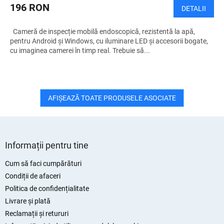
196 RON
DETALII
Cameră de inspecție mobilă endoscopică, rezistentă la apă,
pentru Android și Windows, cu iluminare LED și accesorii bogate,
cu imaginea camerei în timp real. Trebuie să...
AFIŞEAZĂ TOATE PRODUSELE ASOCIATE
S
u
Informații pentru tine
b
s
Cum să faci cumpărături
o
Condiții de afaceri
l
Politica de confidențialitate
Livrare și plată
Reclamații și retururi