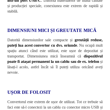
într-un port USB-C
.
Datorită materialelor de înaltă calitate
și producției speciale, conexiunea este extrem de rapidă și
stabilă.
DIMENSIUNI MICI ȘI GREUTATE MICĂ
Datorită dimensiunilor sale compacte și
greutății reduse,
puteți lua acest convertor cu dvs. oriunde
.
Nu ocupă mult
spațiu atunci când este utilizat, este ușor de depozitat și
transportat. Dimensiunea mică înseamnă că
dispozitivul
poate fi atașat permanent la un cablu sau de ex.
telefon
și
lăsați-l acolo, astfel încât să îl puteți utiliza oricând aveți
nevoie.
UȘOR DE FOLOSIT
Convertorul este extrem de ușor de utilizat. Tot ce trebuie să
faci este să-l conectezi la un cablu cu conector micro USB și