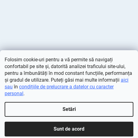
Folosim cookie-uri pentru a vă permite să navigați
confortabil pe site și, datorită analizei traficului site-ului,
pentru a îmbunătăți în mod constant funcțiile, performanța
și gradul de utilizare. Puteți găsi mai multe informații
aici
sau
în
condițiile de prelucrare a datelor cu caracter
personal
.
Creat de Shoptet
Setări
Drepturi de autor 2026
Deminas
. Toate drepturile rezervate.
Editați setările cookie-urilor
Sunt de acord