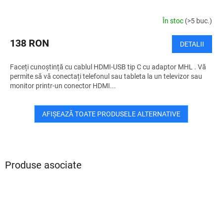
În stoc
(>5 buc.)
138 RON
DETALII
Faceți cunoștință cu cablul HDMI-USB tip C cu adaptor MHL . Vă
permite să vă conectați telefonul sau tableta la un televizor sau
monitor printr-un conector HDMI...
AFIŞEAZĂ TOATE PRODUSELE ALTERNATIVE
Produse asociate