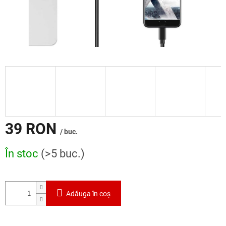
39 RON
/ buc.
Evaluare
În stoc
(>5 buc.)
preţ:
Adăuga în coş