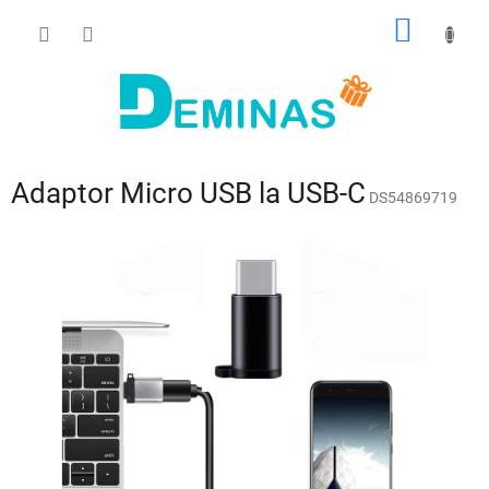
Treci
COŞ
la
conținut
DE
CUMPĂ
Adaptor Micro USB la USB-C
DS54869719