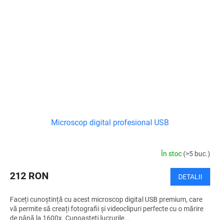
Microscop digital profesional USB
În stoc
(>5 buc.)
212 RON
DETALII
Faceți cunoștință cu acest microscop digital USB premium, care
vă permite să creați fotografii și videoclipuri perfecte cu o mărire
de până la 1600x. Cunoașteți lucrurile...