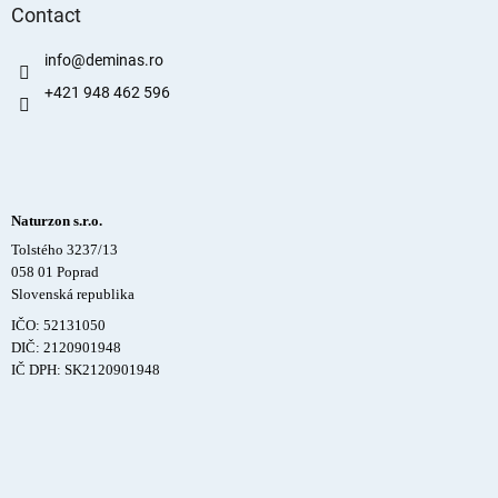
Contact
info
@
deminas.ro
+421 948 462 596
Naturzon s.r.o.
Tolstého 3237/13
058 01 Poprad
Slovenská republika
IČO: 52131050
DIČ: 2120901948
IČ DPH: SK2120901948