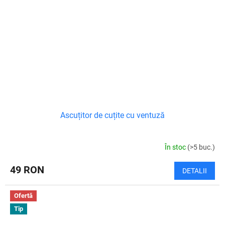
Ascuțitor de cuțite cu ventuză
În stoc
(>5 buc.)
49 RON
DETALII
Ofertă
Tip