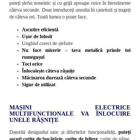
puteți șlefui temeinic și cu grijă aproape orice în literalmente
câteva secunde. Doar introduceți unealta în canelură și trageți
de câteva ori. Toată lumea o poate face.
Ascutire eficientă
Ușor de folosit
Unghiul corect de șlefuire
Nu face mizerie – tava metalică prinde tot
rumegușul
Toci orice
Înlocuiește câteva râșnițe
Măcinarea durează câteva secunde
Sigur de utilizat
MAȘINI ELECTRICE
MULTIFUNCTIONALE VA ÎNLOCUIRE
UNELE RÂȘNIȚE
Datorită designului unic și diferitelor funcționalități,
puteți
ascuți cuțite de bucătărie, cuțite de feliere
,
cuțite de pâine,