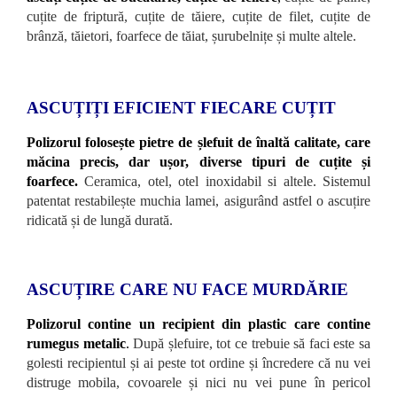
cuțite de friptură, cuțite de tăiere, cuțite de filet, cuțite de
brânză, tăietori, foarfece de tăiat, șurubelnițe și multe altele.
ASCUȚIȚI EFICIENT FIECARE CUȚIT
Polizorul folosește pietre de șlefuit de înaltă calitate, care
măcina precis, dar ușor, diverse tipuri de cuțite și
foarfece.
Ceramica, otel, otel inoxidabil si altele. Sistemul
patentat restabilește muchia lamei, asigurând astfel o ascuțire
ridicată și de lungă durată.
ASCUȚIRE CARE NU FACE MURDĂRIE
Polizorul contine un recipient din plastic care contine
rumegus metalic
.
După șlefuire, tot ce trebuie să faci este sa
golesti recipientul și ai peste tot ordine și încredere că nu vei
distruge mobila, covoarele și nici nu vei pune în pericol