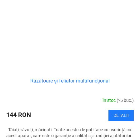
Răzătoare și feliator multifuncțional
În stoc
(>5 buc.)
144 RON
DETALII
Tăiați, răzuiți, măcinați. Toate acestea le poți face cu ușurință cu
acest aparat, care este o garanție a calității și tradiției ajutătorilor