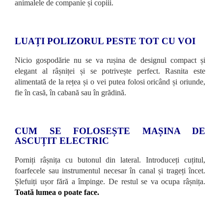
animalele de companie și copiii.
LUAȚI POLIZORUL PESTE TOT CU VOI
Nicio gospodărie nu se va rușina de designul compact și
elegant al râșniței și se potrivește perfect. Rasnita este
alimentată de la rețea și o vei putea folosi oricând și oriunde,
fie în casă, în cabană sau în grădină.
CUM SE FOLOSEȘTE MAȘINA DE
ASCUȚIT ELECTRIC
Porniți râșnița cu butonul din lateral. Introduceți cuțitul,
foarfecele sau instrumentul necesar în canal și trageți încet.
Șlefuiți ușor fără a împinge. De restul se va ocupa râșnița.
Toată lumea o poate face.