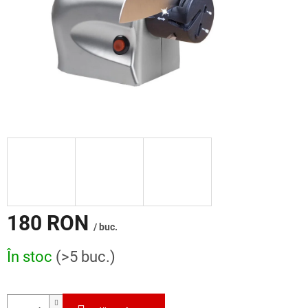
180 RON
/ buc.
Evaluare
În stoc
(>5 buc.)
preţ: