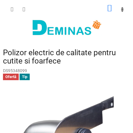
Treci
COŞ
la
conținut
DE
CUMPĂ
Polizor electric de calitate pentru
cutite si foarfece
DS95348099
Ofertă
Tip