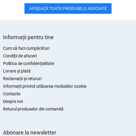
AFIŞEAZĂ TOATE PRODUSELE ASOCIATE
S
u
Informații pentru tine
b
s
Cum să faci cumpărături
o
Condiții de afaceri
l
Politica de confidențialitate
Livrare și plată
Reclamații și retururi
Informații privind utilizarea modulelor cookie
Contacte
Despre noi
Returul produselor din comandă
Abonare la newsletter