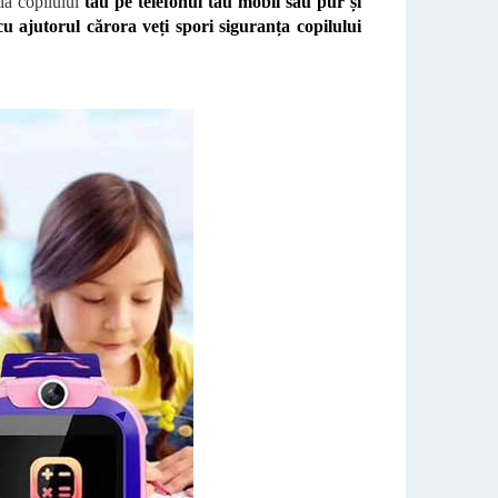
ia copilului
tău pe telefonul tău mobil sau pur și
u ajutorul cărora veți spori siguranța copilului