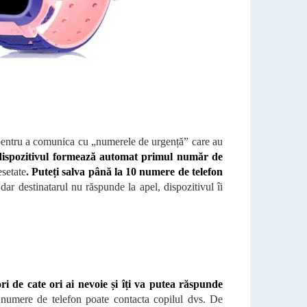
 pentru a comunica cu „numerele de urgență” care au
dispozitivul formează automat primul număr de
setate
.
Puteți salva până la 10 numere de telefon
r destinatarul nu răspunde la apel, dispozitivul îi
ri de cate ori ai nevoie și îți va putea răspunde
e numere de telefon poate contacta copilul dvs. De