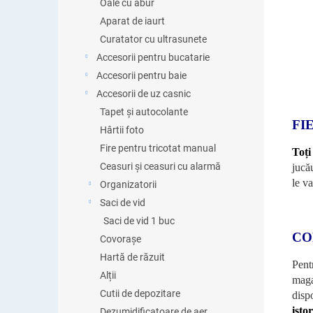
Oale cu abur
Aparat de iaurt
Curatator cu ultrasunete
Accesorii pentru bucatarie
Accesorii pentru baie
Accesorii de uz casnic
Tapet și autocolante
FI
Hârtii foto
Fire pentru tricotat manual
Toți
Ceasuri și ceasuri cu alarmă
jucă
le va
Organizatorii
Saci de vid
Saci de vid 1 buc
CO
Covorașe
Hartă de răzuit
Pent
Alții
maga
Cutii de depozitare
dispo
isto
Dezumidificatoare de aer