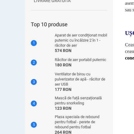
LIVRARE GRATUITA
asem
sau s
Top 10 produse
UȘ
Aparat de aer condiționat mobil
puternic cu încălzire 2 în 1 -
Ceas
răcitor de aer
574 RON
ceas
cone
Răcitor de aer portabil puternic
180 RON
Ventilator de birou cu
pulverizator de apă - răcitor de
aer USB
177 RON
Mască de față senzațională
pentru snorkeling
123 RON
Plasa speciala de rebound
pentru fotbal - perete de
rebound pentru fotbal
264 RON