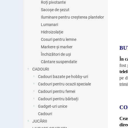
Roți pivotante
Sacoșe de șezut
Iluminare pentru creșterea plantelor
Lumanari
Hidroizolație
Cosuri pentru lemne
Markere și marker
BU
Închizători de uși
În c
Cântare suspendate
fost
CADOURI
tele
Cadouri bazate pe hobby-uri
pe d
trim
Cadouri pentru ocazii speciale
Cadouri pentru femei
Cadouri pentru bărbați
Gadget-uri unice
CO
Cadouri
Ceas
JUCĂRII
dire