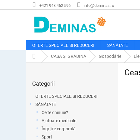
Treci
+421 948 462 596
info@deminas.ro
la
conținut
OFERTE SPECIALE SI REDUCERI
SĂNĂTATE
Acasă
CASĂ ȘI GRĂDINĂ
Gospodărie
Ele
B
Ceas
a
Sari
r
Categorii
peste
ă
categorii
l
OFERTE SPECIALE SI REDUCERI
a
SĂNĂTATE
t
Ce te chinuie?
e
r
Ajutoare medicale
a
Îngrijire corporală
l
Sport