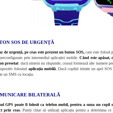
TON SOS DE URGENȚĂ
az de urgență, pe ceas este prezent un buton SOS,
care este folosit
 preconfigurate prin intermediul aplicației mobile.
Când este apăsat, 
fon presetat
dacă nimeni nu răspunde, ceasul formează alte numere pre
ispozitiv folosind
aplicația mobilă
.
Dacă copilul trimite un apel SOS da
ite un SMS cu locația.
MUNICARE BILATERALĂ
ul GPS poate fi folosit ca telefon mobil, pentru a suna un copil o
ct prin ceas
.
Puteți chiar să utilizați aplicația pentru a determina c