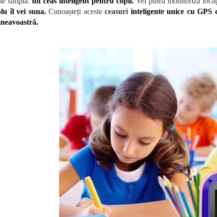
ție simplă:
un ceas inteligent pentru copii.
Vei putea monitoriza locaț
lu îl vei suna.
Cunoașteți aceste
ceasuri
inteligente unice cu GPS c
neavoastră.