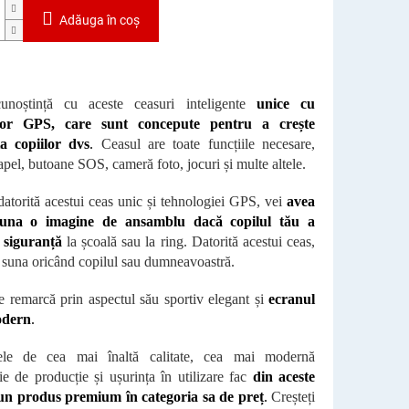
Adăuga în coş
cunoștință cu aceste ceasuri inteligente
unice cu
ator GPS, care sunt concepute pentru a crește
a copiilor dvs
.
Ceasul are toate funcțiile necesare,
apel, butoane SOS, cameră foto, jocuri și multe altele.
 datorită acestui ceas unic și tehnologiei GPS, vei
avea
auna o imagine de ansamblu dacă copilul tău a
n siguranță
la școală sau la ring. Datorită acestui ceas,
i suna oricând copilul sau dumneavoastră.
e remarcă prin aspectul său sportiv elegant și
ecranul
odern
.
lele de cea mai înaltă calitate, cea mai modernă
ie de producție și ușurința în utilizare fac
din aceste
un produs premium în categoria sa de preț
.
Creșteți