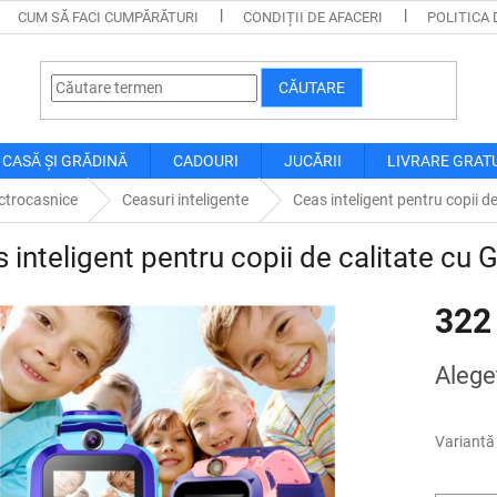
CUM SĂ FACI CUMPĂRĂTURI
CONDIȚII DE AFACERI
POLITICA 
CĂUTARE
CASĂ ȘI GRĂDINĂ
CADOURI
JUCĂRII
LIVRARE GRAT
ctrocasnice
Ceasuri inteligente
Ceas inteligent pentru copii d
 inteligent pentru copii de calitate cu 
322
Evaluare
Alegeţ
preţ:
Variantă