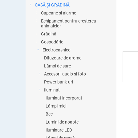
ă
CASĂ ȘI GRĂDINĂ
Capcane și alarme
Echipament pentru cresterea
animalelor
Grădină
Gospodărie
Electrocasnice
Difuzoare de arome
Lămpi de sare
Accesorii audio si foto
Power bank-uri
Iluminat
Iluminat incorporat
Lămpi mici
Bec
Lumini de noapte
Iluminare LED