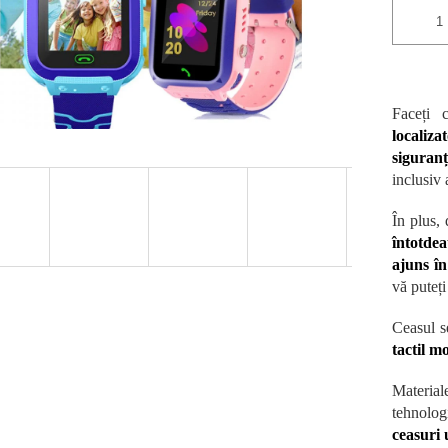
Faceți 
localiz
siguranț
inclusiv 
În plus,
întotde
ajuns î
vă puteț
Ceasul s
tactil m
Materia
tehnolog
ceasuri 