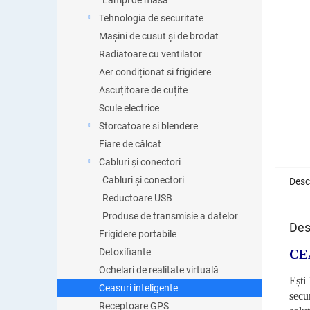
Lămpi de masă
Tehnologia de securitate
Mașini de cusut și de brodat
Radiatoare cu ventilator
Aer condiționat si frigidere
Ascuțitoare de cuțite
Scule electrice
Storcatoare si blendere
Fiare de călcat
Cabluri și conectori
Cabluri și conectori
Desc
Reductoare USB
Produse de transmisie a datelor
Des
Frigidere portabile
Detoxifiante
CE
Ochelari de realitate virtuală
Ești
Ceasuri inteligente
secu
Receptoare GPS