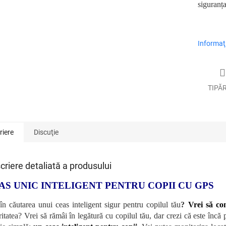
siguranța
Informaţi
TIPĂ
riere
Discuţie
criere detaliată a produsului
AS UNIC INTELIGENT PENTRU COPII CU GPS
 în căutarea unui ceas inteligent sigur pentru copilul tău
?
Vrei să con
ritatea? Vrei să rămâi în legătură cu copilul tău, dar crezi că este în