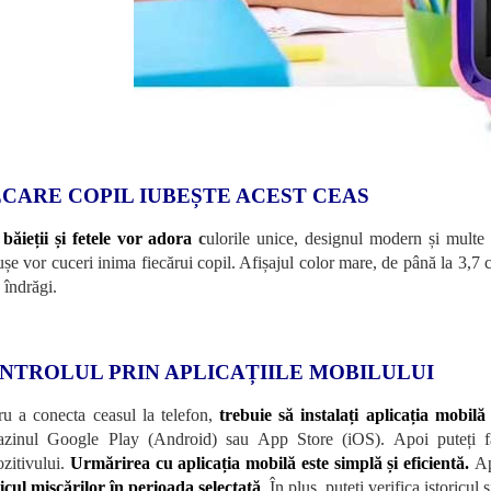
ECARE COPIL IUBEȘTE ACEST CEAS
 băieții și fetele vor adora
c
ulorile unice, designul modern și multe f
ușe vor cuceri inima fiecărui copil. Afișajul color mare, de până la 3,7 
 îndrăgi.
NTROLUL PRIN APLICAȚIILE MOBILULUI
ru a conecta ceasul la telefon,
trebuie să instalați aplicația mo
zinul Google Play (Android) sau App Store (iOS). Apoi puteți fac
zitivului.
Urmărirea cu aplicația mobilă este simplă și eficientă.
Ap
ricul mișcărilor în perioada selectată
.
În plus, puteți verifica istoricul 