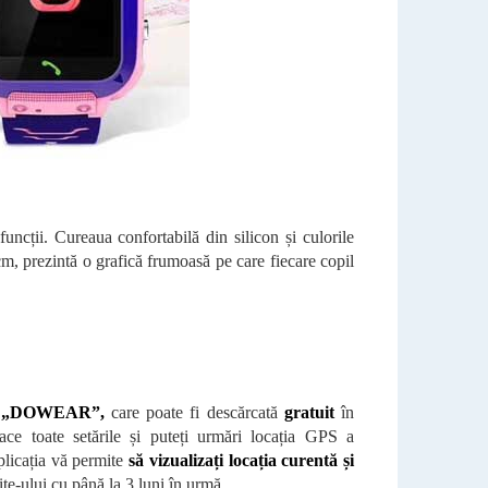
uncții. Cureaua confortabilă din silicon și culorile
cm, prezintă o grafică frumoasă pe care fiecare copil
bilă „DOWEAR”,
care poate fi descărcată
gratuit
în
e toate setările și puteți urmări locația GPS a
licația vă permite
să vizualizați locația curentă și
site-ului cu până la 3 luni în urmă.