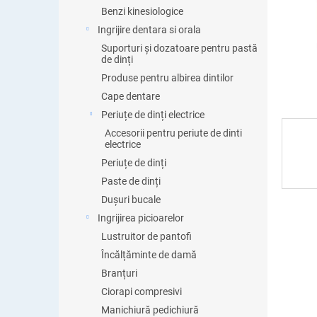
ă
Benzi kinesiologice
Ingrijire dentara si orala
Suporturi și dozatoare pentru pastă
de dinți
Produse pentru albirea dintilor
Cape dentare
Periuțe de dinți electrice
Accesorii pentru periute de dinti
electrice
Periuțe de dinți
Paste de dinți
Dușuri bucale
Ingrijirea picioarelor
Lustruitor de pantofi
Încălțăminte de damă
Branțuri
Ciorapi compresivi
Manichiură pedichiură