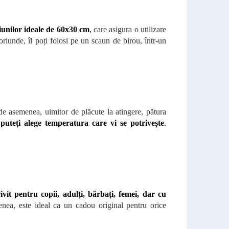
iunilor ideale de 60x30 cm
,
care asigura o utilizare
l oriunde, îl poți folosi pe un scaun de birou, într-un
 de asemenea, uimitor de plăcute la atingere, pătura
 puteți alege temperatura care vi se potrivește
.
ivit pentru copii, adulți, bărbați, femei, dar cu
nea, este ideal ca un cadou original pentru orice