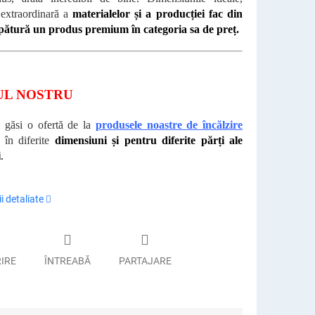
a extraordinară a
materialelor și a producției fac din
pătură un produs premium în categoria sa de preț.
UL NOSTRU
i găsi o ofertă de la
produsele noastre de încălzire
în diferite
dimensiuni și pentru diferite părți ale
i
.
i detaliate
RIRE
ÎNTREABĂ
PARTAJARE