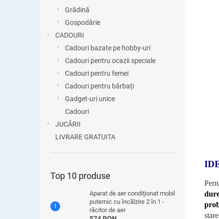
Grădină
Gospodărie
CADOURI
Cadouri bazate pe hobby-uri
Cadouri pentru ocazii speciale
Cadouri pentru femei
Cadouri pentru bărbați
Gadget-uri unice
Cadouri
JUCĂRII
LIVRARE GRATUITA
ID
Top 10 produse
Pern
dure
Aparat de aer condiționat mobil
puternic cu încălzire 2 în 1 -
pro
răcitor de aer
stare
574 RON