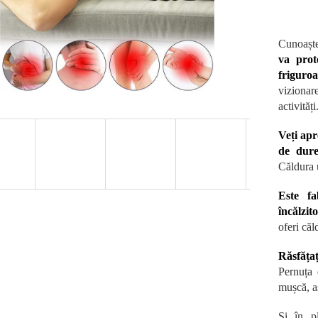
Cunoaște
va prot
friguro
vizionar
activități
Veți apr
de dure
Căldura 
Este fa
încălzit
oferi că
Răsfăța
Pernuța 
mușcă, aș
Și în pl