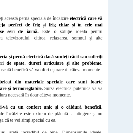
ți această pernă specială de încălzire
electrică care vă
eja perfect de frig și frig chiar și în cele mai
ase seri de iarnă.
Este o soluție ideală pentru
ea televizorului, citirea, relaxarea, somnul și alte
.
ecia și pernă electrică dacă sunteți răcit sau suferiți
ri de spate, dureri articulare și alte probleme.
uscată benefică vă va oferi ușurare în câteva momente.
bricat din materiale speciale care sunt foarte
oare și termoreglabile.
Sursa electrică puternică vă va
ldura necesară în doar câteva momente.
ți-vă cu un confort unic și o căldură benefică.
de încălzire este extrem de plăcută la atingere și nu
a că te vei simți special cu ea.
us, arată incredibil de bine. Dimensiunile ideale,