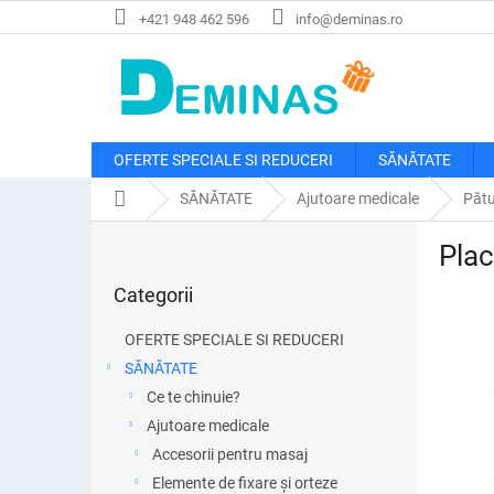
Treci
+421 948 462 596
info@deminas.ro
la
conținut
OFERTE SPECIALE SI REDUCERI
SĂNĂTATE
Acasă
SĂNĂTATE
Ajutoare medicale
Pătu
B
Plac
a
Sari
r
Categorii
peste
ă
categorii
l
OFERTE SPECIALE SI REDUCERI
a
SĂNĂTATE
t
Ce te chinuie?
e
r
Ajutoare medicale
a
Accesorii pentru masaj
l
Elemente de fixare și orteze