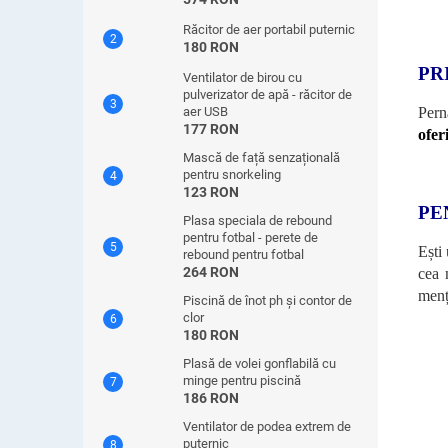
Răcitor de aer portabil puternic
180 RON
PR
Ventilator de birou cu
pulverizator de apă - răcitor de
Pern
aer USB
177 RON
ofer
Mască de față senzațională
pentru snorkeling
123 RON
PE
Plasa speciala de rebound
pentru fotbal - perete de
Ești
rebound pentru fotbal
264 RON
cea 
menț
Piscină de înot ph și contor de
clor
180 RON
Plasă de volei gonflabilă cu
minge pentru piscină
186 RON
Ventilator de podea extrem de
puternic