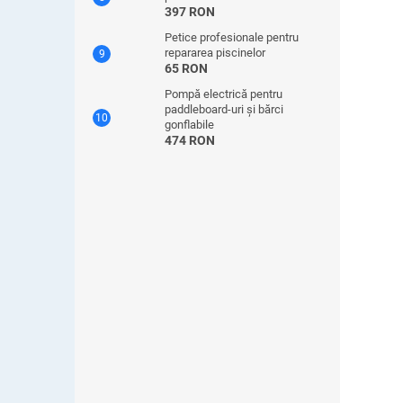
397 RON
Petice profesionale pentru
repararea piscinelor
65 RON
Pompă electrică pentru
paddleboard-uri și bărci
gonflabile
474 RON