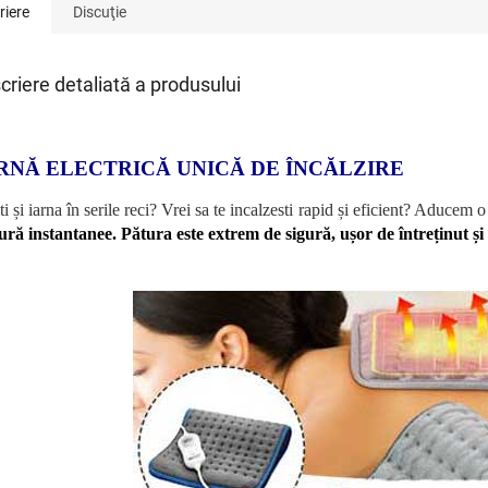
riere
Discuţie
criere detaliată a produsului
RNĂ ELECTRICĂ UNICĂ DE ÎNCĂLZIRE
i și iarna în serile reci? Vrei sa te incalzesti rapid și eficient? Aducem 
ură instantanee. Pătura este extrem de sigură, ușor de întreținut și u