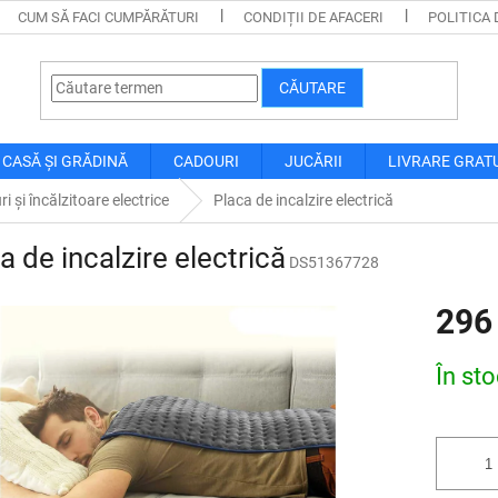
CUM SĂ FACI CUMPĂRĂTURI
CONDIȚII DE AFACERI
POLITICA 
CĂUTARE
CASĂ ȘI GRĂDINĂ
CADOURI
JUCĂRII
LIVRARE GRAT
ri și încălzitoare electrice
Placa de incalzire electrică
a de incalzire electrică
DS51367728
296
Evaluare
În st
preţ: