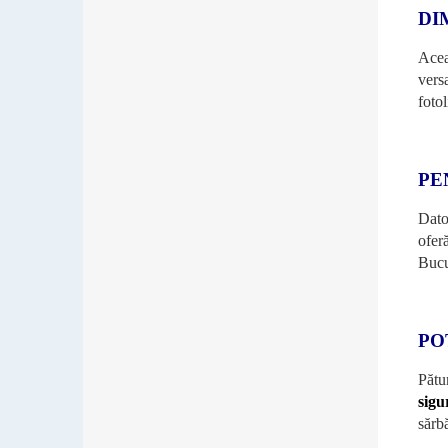
DI
Acea
versa
fotol
PE
Dato
ofer
Bucu
PO
Pătu
sigu
sărb