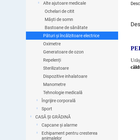
Alte ajutoare medicale
Desc
Ochelari de citit
Măști de somn
Des
Bastoane de sănătate
Pături și încălzitoare electrice
Oximetre
PE
Generatoare de ozon
Urășt
Repelenți
căld
Sterilizatoare
Dispozitive inhalatoare
Manometre
Tehnologie medicală
Îngrijire corporală
Sport
CASĂ ȘI GRĂDINĂ
Capcane și alarme
Echipament pentru cresterea
animalelor