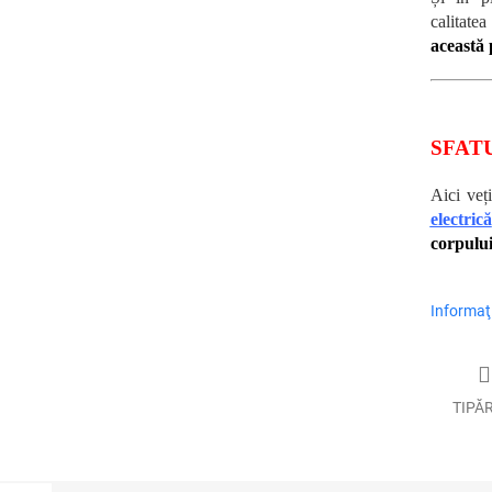
calitate
această 
SFAT
Aici veț
electrică
corpulu
Informaţi
TIPĂ