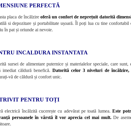
MENSIUNE PERFECTĂ
sta placa de încălzire
oferă un confort de neprețuit datorită dimens
tilă si depozitare și portabilitate ușoară. Îl poți lua cu tine confortabi
iu în pat și oriunde ai nevoie.
NTRU INCALDURA INSTANTATA
rită sursei de alimentare puternice și materialelor speciale, care sunt,
ă imediat căldură benefică.
Datorită celor 3 niveluri de încălzire,
rați-vă de căldură și confort unic.
TRIVIT PENTRU TOȚI
ră electrică încălzită cucerește cu adevărat pe toată lumea.
Este potr
ranță persoanele în vârstă îl vor aprecia cel mai mult.
De aseme
ătoare.