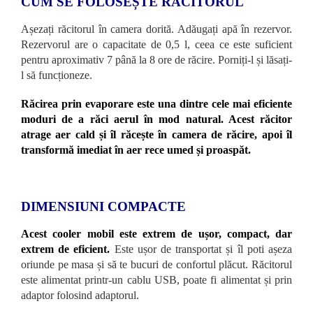
CUM SE FOLOSEȘTE RĂCITORUL
Așezați răcitorul în camera dorită. Adăugați apă în rezervor.
Rezervorul are o capacitate de 0,5 l, ceea ce este suficient
pentru aproximativ 7 până la 8 ore de răcire. Porniți-l și lăsați-
l să funcționeze.
Răcirea prin evaporare este una dintre cele mai eficiente
moduri de a răci aerul în mod natural. Acest răcitor
atrage aer cald și îl răcește în camera de răcire, apoi îl
transformă imediat în aer rece umed și proaspăt.
DIMENSIUNI COMPACTE
Acest cooler mobil este extrem de ușor, compact, dar
extrem de eficient.
Este ușor de transportat și îl poti așeza
oriunde pe masa și să te bucuri de confortul plăcut. Răcitorul
este alimentat printr-un cablu USB, poate fi alimentat și prin
adaptor folosind adaptorul.