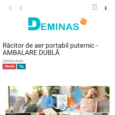
Treci
COŞ
la
conținut
DE
CUMPĂ
Răcitor de aer portabil puternic -
AMBALARE DUBLĂ
DS99964695
Ofertă
Tip