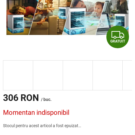
G
GRATUIT
R
A
T
U
I
306 RON
/ buc.
T
Evaluare
Momentan indisponibil
preţ:
Stocul pentru acest articol a fost epuizat…