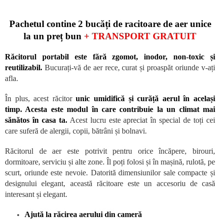
Pachetul contine 2 bucăți de racitoare de aer unice
la un preț bun
+ TRANSPORT GRATUIT
Răcitorul portabil este fără zgomot, inodor, non-toxic și
reutilizabil.
Bucurați-vă de aer rece, curat și proaspăt oriunde v-ați
afla.
În plus, acest răcitor
unic umidifică și curăță aerul în același
timp. Acesta este modul în care contribuie la un climat mai
sănătos în casa ta.
Acest lucru este apreciat în special de toți cei
care suferă de alergii, copii, bătrâni și bolnavi.
Răcitorul de aer este potrivit pentru orice încăpere, birouri,
dormitoare, serviciu și alte zone. Îl poți folosi și în mașină, rulotă, pe
scurt, oriunde este nevoie. Datorită dimensiunilor sale compacte și
designului elegant, această răcitoare este un accesoriu de casă
interesant și elegant.
Ajută la răcirea aerului din cameră