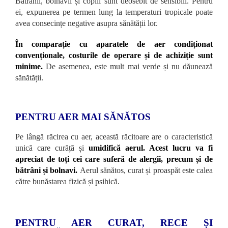
Bătrânii, bolnavii și copiii sunt deosebit de sensibili. Pentru
ei, expunerea pe termen lung la temperaturi tropicale poate
avea consecințe negative asupra sănătății lor.
În comparație cu aparatele de aer condiționat
convenționale, costurile de operare și de achiziție sunt
minime.
De asemenea, este mult mai verde și nu dăunează
sănătății.
PENTRU AER MAI SĂNĂTOS
Pe lângă răcirea cu aer, această răcitoare are o caracteristică
unică care curăță și
umidifică aerul. Acest lucru va fi
apreciat de toți cei care suferă de alergii, precum și de
bătrâni și bolnavi.
Aerul sănătos, curat și proaspăt este calea
către bunăstarea fizică și psihică.
PENTRU AER CURAT, RECE ȘI