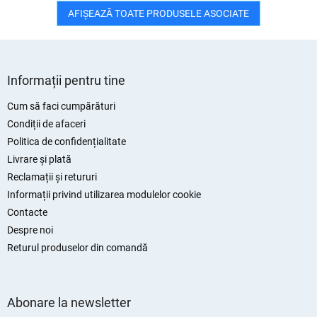
AFIŞEAZĂ TOATE PRODUSELE ASOCIATE
S
u
Informații pentru tine
b
s
Cum să faci cumpărături
o
Condiții de afaceri
l
Politica de confidențialitate
Livrare și plată
Reclamații și retururi
Informații privind utilizarea modulelor cookie
Contacte
Despre noi
Returul produselor din comandă
Abonare la newsletter