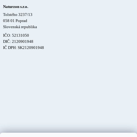
Naturzon s.r.o.
Tolstého 3237/13
058 01 Poprad
Slovenská republika
IČO: 52131050
DIČ: 2120901948
IČ DPH: SK2120901948