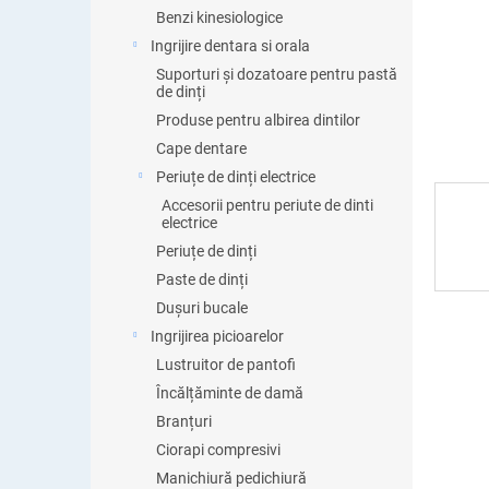
ă
Benzi kinesiologice
Ingrijire dentara si orala
Suporturi și dozatoare pentru pastă
de dinți
Produse pentru albirea dintilor
Cape dentare
Periuțe de dinți electrice
Accesorii pentru periute de dinti
electrice
Periuțe de dinți
Paste de dinți
Dușuri bucale
Ingrijirea picioarelor
Lustruitor de pantofi
Încălțăminte de damă
Branțuri
Ciorapi compresivi
Manichiură pedichiură