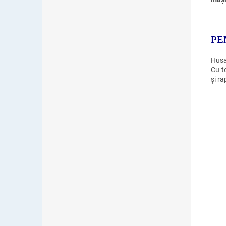
PE
Husa
Cu t
și ra