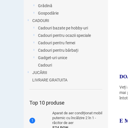
Grădină
Gospodărie
CADOURI
Cadouri bazate pe hobby-uri
Cadouri pentru ocazii speciale
Cadouri pentru femei
Cadouri pentru bărbați
Gadget-uri unice
Cadouri
JUCĂRII
DO
LIVRARE GRATUITA
Veți
mai 
înto
Top 10 produse
Aparat de aer condiționat mobil
puternic cu încălzire 2 în 1 -
E 
răcitor de aer
574 RON