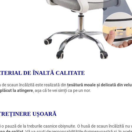
TERIAL DE ÎNALTĂ CALITATE
 de scaun încălzită este realizată din
țesătură moale și delicată din velu
plăcut la atingere
, așa că te vei simți ca pe un nor.
TREȚINERE UȘOARĂ
 o pauză de la treburile casnice obișnuite. O husă de scaun încălzită nu va
na de spălat
. Vă va scuti de responsabilitățile dumneavoastră și, în acel