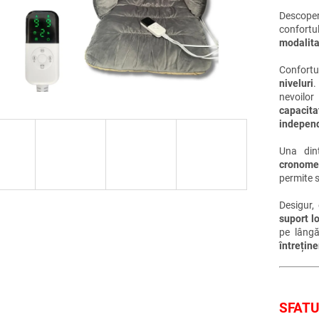
Descoper
confortul
modalita
Confortu
niveluri
.
nevoilo
capacita
independ
Una dint
cronome
permite s
Desigur,
suport l
pe lângă
întrețin
SFAT