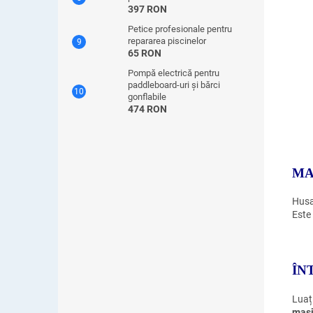
397 RON
Petice profesionale pentru
repararea piscinelor
65 RON
Pompă electrică pentru
paddleboard-uri și bărci
gonflabile
474 RON
MA
Husa
Este
ÎN
Luați
mași