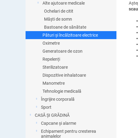
Aște
Alte ajutoare medicale
scau
Ochelari de citit
Măști de somn
Bastoane de sănătate
Pături și încălzitoare electrice
Oximetre
Generatoare de ozon
Repelenți
Sterilizatoare
Dispozitive inhalatoare
Manometre
Tehnologie medicală
Îngrijire corporală
Sport
CASĂ ȘI GRĂDINĂ
Capcane și alarme
Echipament pentru cresterea
animalelor