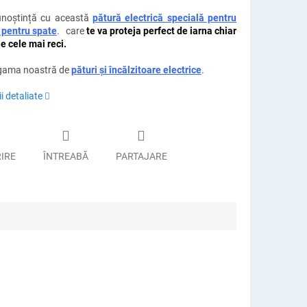
unoștință cu această
pătură electrică specială pentru
e pentru spate
.
care
te va proteja perfect de iarna chiar
ile cele mai reci.
 gama noastră de
pături și încălzitoare electrice
.
i detaliate
RIRE
ÎNTREABĂ
PARTAJARE