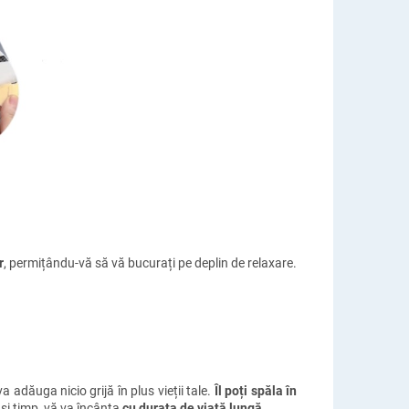
r
, permițându-vă să vă bucurați pe deplin de relaxare.
 adăuga nicio grijă în plus vieții tale.
Îl poți spăla în
ași timp, vă va încânta
cu durata de viață lungă
.