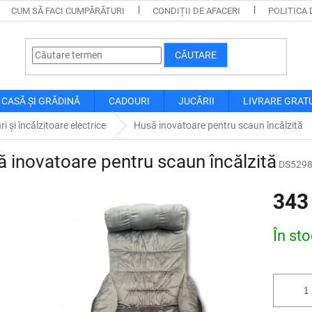
CUM SĂ FACI CUMPĂRĂTURI
CONDIȚII DE AFACERI
POLITICA 
CĂUTARE
CASĂ ȘI GRĂDINĂ
CADOURI
JUCĂRII
LIVRARE GRAT
ri și încălzitoare electrice
Husă inovatoare pentru scaun încălzită
 inovatoare pentru scaun încălzită
DS529
343
Evaluare
În st
preţ: