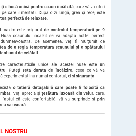
iți o
husă unică pentru scaun încălzită
, care vă va oferi
 pe care îl meritați. După o zi lungă, grea și rece, este
tea perfectă de relaxare
.
l maxim este asigurat
de controlul temperaturii pe 9
 Husa scaunului incalzit se va adapta astfel perfect
r dumneavoastra. De asemenea, veți fi mulțumit de
tea de a regla temperatura scaunului și a spătarului
ent unul de celălalt
.
re caracteristicile unice ale acestei huse este
un
tru
. Puteți
seta durata de încălzire
, ceea ce vă va
ă experimentați nu numai confortul, ci și
siguranța
.
 există
o tetieră detașabilă care poate fi folosită ca
ombar
. Veți aprecia și
țesătura luxoasă din velur
, care,
 faptul că este confortabilă, vă va surprinde și
prin
erea sa ușoară
.
UL NOSTRU