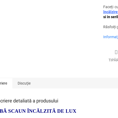
Faceți c
încălzir
si in ser
Răsfoiți
Informaţi
TIPĂ
riere
Discuţie
criere detaliată a produsului
BĂ SCAUN ÎNCĂLZITĂ DE LUX