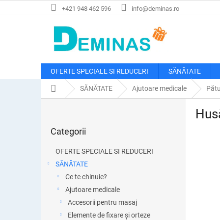
Treci
+421 948 462 596
info@deminas.ro
la
conținut
OFERTE SPECIALE SI REDUCERI
SĂNĂTATE
Acasă
SĂNĂTATE
Ajutoare medicale
Pătu
B
Husă
a
Sari
r
Categorii
peste
ă
categorii
l
OFERTE SPECIALE SI REDUCERI
a
SĂNĂTATE
t
Ce te chinuie?
e
r
Ajutoare medicale
a
Accesorii pentru masaj
l
Elemente de fixare și orteze