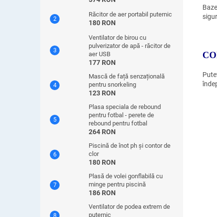
Baze
Răcitor de aer portabil puternic
sigur
180 RON
Ventilator de birou cu
pulverizator de apă - răcitor de
CO
aer USB
177 RON
Puteț
Mască de față senzațională
înde
pentru snorkeling
123 RON
Plasa speciala de rebound
pentru fotbal - perete de
rebound pentru fotbal
264 RON
Piscină de înot ph și contor de
clor
180 RON
Plasă de volei gonflabilă cu
minge pentru piscină
186 RON
Ventilator de podea extrem de
puternic