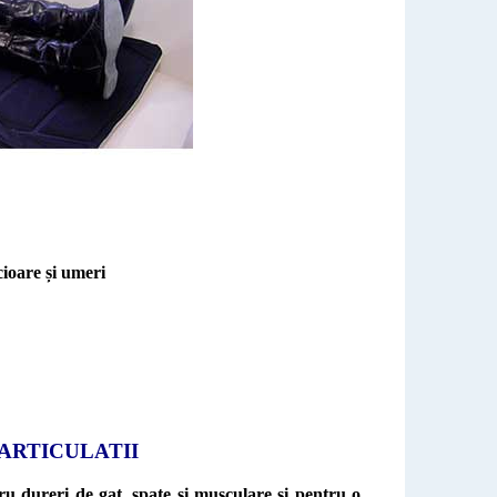
cioare și umeri
 ARTICULATII
ru dureri de gat, spate și musculare și pentru o