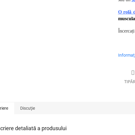
O rolă 
muscula
Încercați
Informaţi
TIPĂ
riere
Discuţie
criere detaliată a produsului