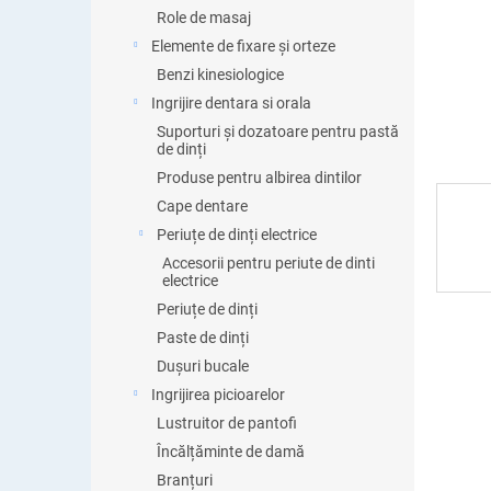
ă
Role de masaj
Elemente de fixare și orteze
Benzi kinesiologice
Ingrijire dentara si orala
Suporturi și dozatoare pentru pastă
de dinți
Produse pentru albirea dintilor
Cape dentare
Periuțe de dinți electrice
Accesorii pentru periute de dinti
electrice
Periuțe de dinți
Paste de dinți
Dușuri bucale
Ingrijirea picioarelor
Lustruitor de pantofi
Încălțăminte de damă
Branțuri