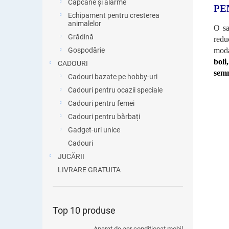
Capcane și alarme
PE
Echipament pentru cresterea
animalelor
O sa
Grădină
redu
moda
Gospodărie
boli
CADOURI
semn
Cadouri bazate pe hobby-uri
Cadouri pentru ocazii speciale
Cadouri pentru femei
Cadouri pentru bărbați
Gadget-uri unice
Cadouri
JUCĂRII
LIVRARE GRATUITA
Top 10 produse
Aparat de aer condiționat mobil