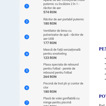
puternic cu încălzire 2 în 1 -
răcitor de aer
574 RON
Răcitor de aer portabil puternic
180 RON
Ventilator de birou cu
pulverizator de apă - răcitor de
aer USB
177 RON
PE
Mască de față senzațională
pentru snorkeling
123 RON
Plasa speciala de rebound
pentru fotbal - perete de
rebound pentru fotbal
264 RON
Piscină de înot ph și contor de
clor
180 RON
PO
Plasă de volei gonflabilă cu
minge pentru piscină
Pad 