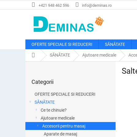
Treci
+421 948 462 596
info@deminas.ro
la
conținut
OFERTE SPECIALE SI REDUCERI
SĂNĂTATE
Acasă
SĂNĂTATE
Ajutoare medicale
Acce
B
Salt
a
Sari
r
Categorii
peste
ă
categorii
l
OFERTE SPECIALE SI REDUCERI
a
SĂNĂTATE
t
Ce te chinuie?
e
r
Ajutoare medicale
a
Accesorii pentru masaj
l
Aparate de masaj