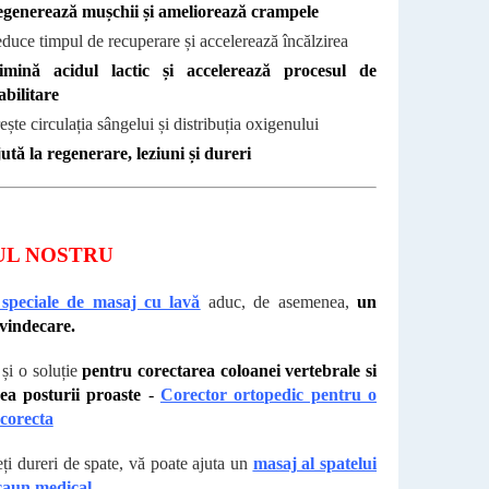
generează mușchii și ameliorează crampele
duce timpul de recuperare și accelerează încălzirea
imină acidul lactic și accelerează procesul de
abilitare
ește circulația sângelui și distribuția oxigenului
ută la regenerare, leziuni și dureri
UL NOSTRU
 speciale de masaj cu lavă
aduc, de asemenea,
un
 vindecare.
i o soluție
pentru corectarea coloanei vertebrale si
ea posturii proaste
-
Corector ortopedic pentru o
corecta
ți dureri de spate, vă poate ajuta un
masaj al spatelui
caun medical.