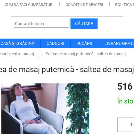
CUM SĂ FACI CUMPĂRĂTURI
CONDIȚII DE AFACERI
POLITICA 
CĂUTARE
CASĂ ȘI GRĂDINĂ
CADOURI
JUCĂRII
LIVRARE GRAT
sorii pentru masaj
Saltea de masaj puternică - saltea de masaj
ea de masaj puternică - saltea de masaj
516
Evaluare
În st
preţ: