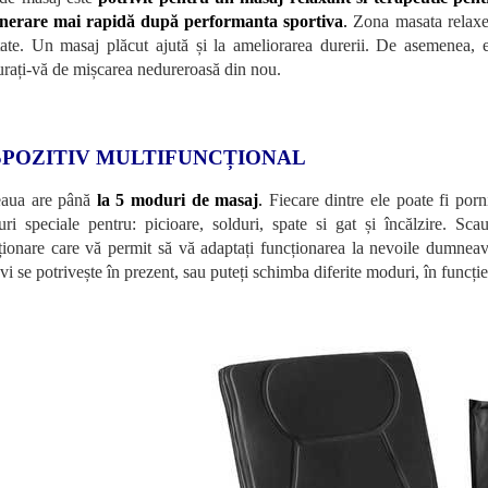
nerare mai rapidă după performanta sportiva
.
Zona masata relaxeaz
tate. Un masaj plăcut ajută și la ameliorarea durerii. De asemenea, e
rați-vă de mișcarea nedureroasă din nou.
SPOZITIV MULTIFUNCȚIONAL
eaua are până
la 5 moduri de masaj
.
Fiecare dintre ele poate fi porn
ri speciale pentru: picioare, solduri, spate si gat și încălzire. S
ționare care vă permit să vă adaptați funcționarea la nevoile dumneav
vi se potrivește în prezent, sau puteți schimba diferite moduri, în funcție