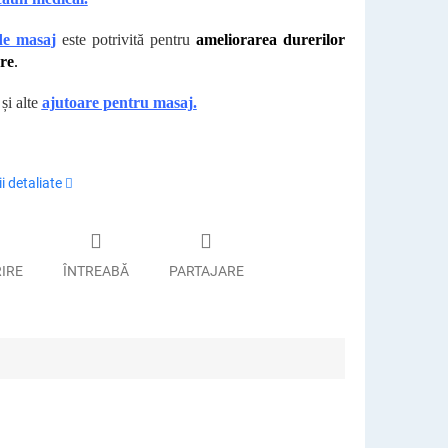
de masaj
este potrivită pentru
ameliorarea durerilor
re
.
 și alte
ajutoare pentru masaj.
i detaliate
RIRE
ÎNTREABĂ
PARTAJARE