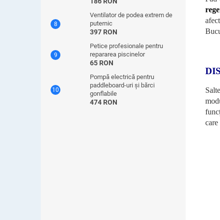
186 RON
rege
Ventilator de podea extrem de
afec
puternic
Bucu
397 RON
Petice profesionale pentru
repararea piscinelor
65 RON
DI
Pompă electrică pentru
paddleboard-uri și bărci
Salt
gonflabile
modu
474 RON
func
care 