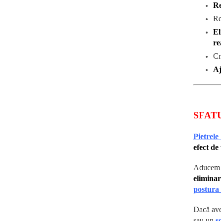
Re
Re
El
re
Cr
Aj
SFAT
Pietrele
efect de
Aducem ș
eliminar
postura 
Dacă ave
sau un
s