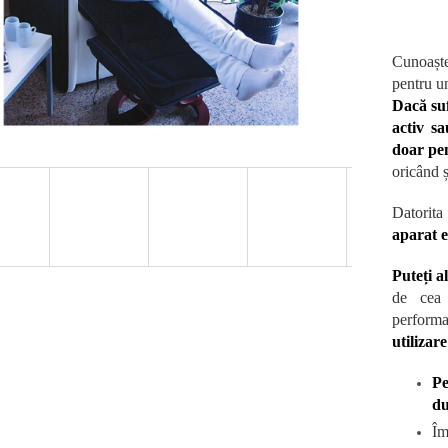
Cunoaște
pentru un
Dacă suf
activ sa
doar pen
oricând ș
Datorita 
aparat e
Puteți a
de cea m
perform
utilizar
Pe
du
Îm