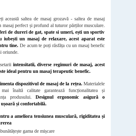
ți această saltea de masaj grozavă - saltea de masaj
 masaj perfect și profund al tuturor părților musculare.
eri de dureri de gat, spate si umeri, ești un sportiv
u iubești un masaj de relaxare, acest aparat este
tru tine.
De acum te poți răsfăța cu un masaj benefic
i oriunde.
setarii
intensitatii, diverse regimuri de masaj, acest
ste ideal pentru un masaj terapeutic benefic.
limenta dispozitivul de masaj de la rețea.
Materialele
ai înaltă calitate garantează funcționalitatea și
anța produsului.
Designul ergonomic asigură o
e ușoară și confortabilă.
ntru a ameliora tensiunea musculară, rigiditatea și
rerea
bunătățește gama de mișcare