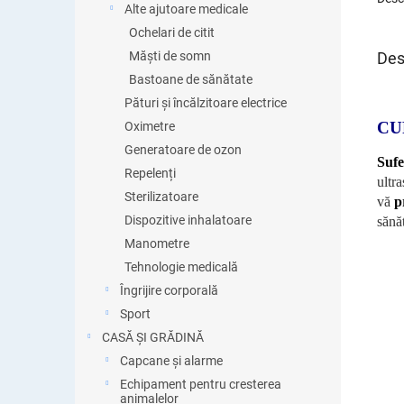
Alte ajutoare medicale
Ochelari de citit
Des
Măști de somn
Bastoane de sănătate
Pături și încălzitoare electrice
CU
Oximetre
Generatoare de ozon
Sufe
Repelenți
ultra
Sterilizatoare
vă
p
Dispozitive inhalatoare
sănăt
Manometre
Tehnologie medicală
Îngrijire corporală
Sport
CASĂ ȘI GRĂDINĂ
Capcane și alarme
Echipament pentru cresterea
animalelor