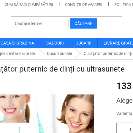
CUM SĂ FACI CUMPĂRĂTURI
CONDIȚII DE AFACERI
POLITICA 
CĂUTARE
CASĂ ȘI GRĂDINĂ
CADOURI
JUCĂRII
LIVRARE GRAT
ijire dentara si orala
Dușuri bucale
Curățător puternic de dinți
țător puternic de dinți cu ultrasunete
133
Evaluare
Alegeţ
preţ:
Variantă