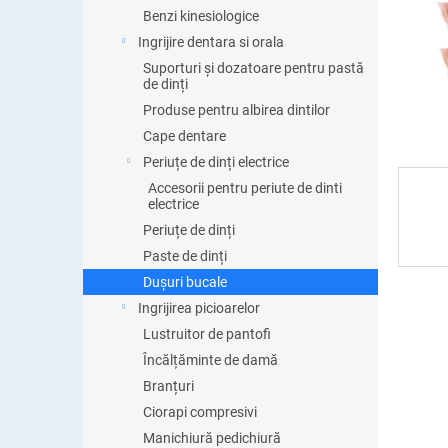
ă
Benzi kinesiologice
Ingrijire dentara si orala
Suporturi și dozatoare pentru pastă
de dinți
Produse pentru albirea dintilor
Cape dentare
Periuțe de dinți electrice
Accesorii pentru periute de dinti
electrice
Periuțe de dinți
Paste de dinți
Dușuri bucale
Ingrijirea picioarelor
Lustruitor de pantofi
Încălțăminte de damă
Branțuri
Ciorapi compresivi
Manichiură pedichiură