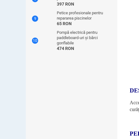
397 RON
Petice profesionale pentru
repararea piscinelor
65 RON
Pompă electrică pentru
paddleboard-uri și bărci
gonflabile
474 RON
DE
Acce
curăț
PE