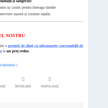
flamații și sângerări
ntru uz casnic pentru întreaga familie
nevrare ușoară și curatare rapida
UL NOSTRU
rim o
periuță de dinți cu ultrasunete convenabilă de
te
la
un preț redus
.
i detaliate
RIRE
ÎNTREABĂ
PARTAJARE