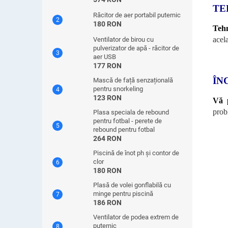
TE
Răcitor de aer portabil puternic
180 RON
Tehn
acel
Ventilator de birou cu
pulverizator de apă - răcitor de
aer USB
177 RON
ÎN
Mască de față senzațională
pentru snorkeling
123 RON
Vă 
prob
Plasa speciala de rebound
pentru fotbal - perete de
rebound pentru fotbal
264 RON
Piscină de înot ph și contor de
clor
180 RON
Plasă de volei gonflabilă cu
minge pentru piscină
186 RON
Ventilator de podea extrem de
puternic