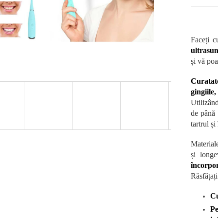
Faceți c
ultrasun
și vă poa
Curatato
gingiile
Utilizând
de până 
tartrul ș
Materiale
și longe
încorpo
Răsfățați
Cu
Pe