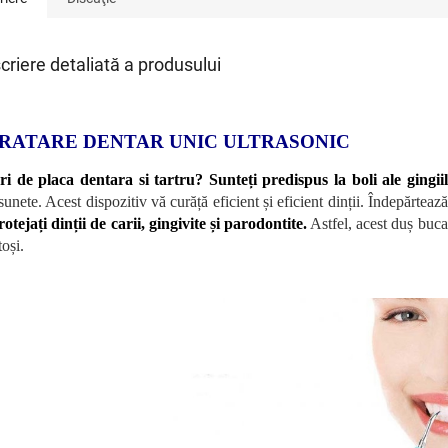
criere detaliată a produsului
RATARE DENTAR UNIC ULTRASONIC
ri de placa dentara si tartru? Sunteți predispus la boli ale gingii
sunete. Acest dispozitiv vă curăță eficient și eficient dinții. Îndepărtează
rotejați dinții de carii, gingivite și parodontite.
Astfel, acest duș bucal
oși.