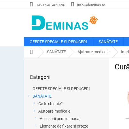
Treci
+421 948 462 596
info@deminas.ro
la
conținut
OFERTE SPECIALE SI REDUCERI
SĂNĂTATE
Acasă
SĂNĂTATE
Ajutoare medicale
Ingr
B
Cură
a
Sari
r
Categorii
peste
ă
categorii
l
OFERTE SPECIALE SI REDUCERI
a
SĂNĂTATE
t
Ce te chinuie?
e
r
Ajutoare medicale
a
Accesorii pentru masaj
l
Elemente de fixare și orteze