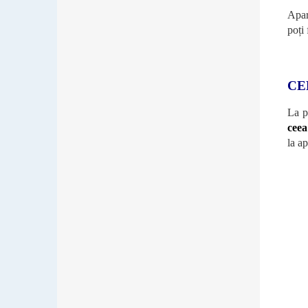
Apara
poți
CE
La p
ceea
la a