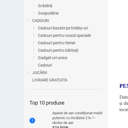
Grădină
Gospodărie
CADOURI
Cadouri bazate pe hobby-uri
Cadouri pentru ocazii speciale
Cadouri pentru femei
Cadouri pentru bărbați
Gadget-uri unice
Cadouri
JUCĂRII
LIVRARE GRATUITA
PE
Dato
Top 10 produse
și di
tocma
Aparat de aer condiționat mobil
puternic cu încălzire 2 în 1 -
răcitor de aer
574 RON