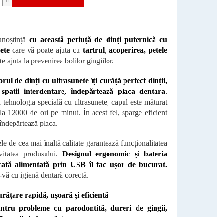
unoștință
cu această periuță de dinți puternică cu
ete
care vă poate ajuta cu
tartrul
,
acoperirea, petele
te ajuta la prevenirea bolilor gingiilor.
rul de dinți cu ultrasunete îți curăță perfect dinții,
, spatii interdentare, îndepărtează placa dentara
.
 tehnologia specială cu ultrasunete, capul este măturat
la 12000 de ori pe minut. În acest fel, sparge eficient
i îndepărtează placa.
le de cea mai înaltă calitate garantează funcționalitatea
vitatea produsului.
Designul ergonomic și bateria
rată alimentată prin USB îl fac ușor de bucurat.
-vă cu igienă dentară corectă.
rățare rapidă, ușoară și eficientă
ntru probleme cu parodontită, dureri de gingii,