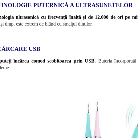
HNOLOGIE PUTERNICĂ A ULTRASUNETELOR
ologia ultrasonică cu frecvență înaltă și de 12.000 de ori pe min
ași timp, este extrem de blând cu smalțul dinților.
CĂRCARE USB
puteți încărca comod scobitoarea prin USB
.
Bateria încorporată 
leme.