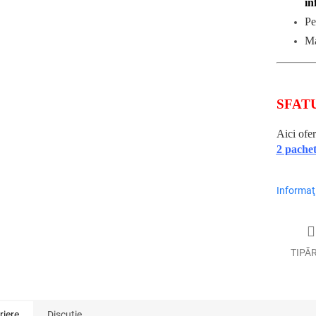
in
Pe
Ma
SFAT
Aici ofe
2 pache
Informaţi
TIPĂ
riere
Discuţie