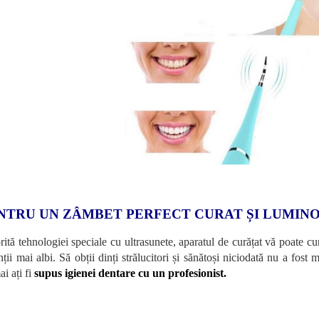
NTRU UN ZÂMBET PERFECT CURAT ȘI LUMIN
rită tehnologiei speciale cu ultrasunete, aparatul de curățat vă poate cur
nții mai albi. Să obții dinți strălucitori și sănătoși niciodată nu a fost
i ați fi
supus igienei dentare cu un profesionist.