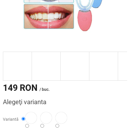
149 RON
/ buc.
Evaluare
Alegeţi varianta
preţ:
Variantă