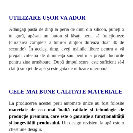
UTILIZARE UȘOR VA ADOR
Adăugați pastă de dinți la peria de dinți din silicon, puneți-o
în gură, apăsați un buton și lăsați peria să funcționeze
(curățarea completă a tuturor dinților durează doar 30 de
secunde). În același timp, aveți mâinile libere pentru a vă
pregăti cafeaua de dimineață sau pentru a pregăti lucrurile
pentru ziua următoare. După timpul scurs, este suficient să-l
clătiți sub jet de apă și este gata de utilizare ulterioară.
CELE MAI BUNE CALITATE MATERIALE
La producerea acestei perii automate unice au fost folosite
materiale de cea mai înaltă calitate și tehnologie de
producție premium, care este o garanție a funcționalității
și longevității produsului.
Un design rezistent la apă este o
chestiune desigur.