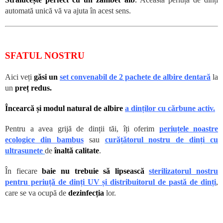
automată unică vă va ajuta în acest sens.
SFATUL NOSTRU
Aici veți
găsi un
set convenabil de 2 pachete de albire dentară
la
un
preț redus.
Încearcă și modul natural de albire
a
dinților cu cărbune activ.
Pentru a avea grijă de dinții tăi, îți oferim
periuțele noastre
ecologice din bambus
sau
curățătorul nostru de dinți cu
ultrasunete
de
înaltă calitate
.
În fiecare
baie nu trebuie să lipsească
sterilizatorul nostru
pentru periuță de dinți UV și distribuitorul de pastă de dinți
,
care se va ocupă de
dezinfecția
lor.