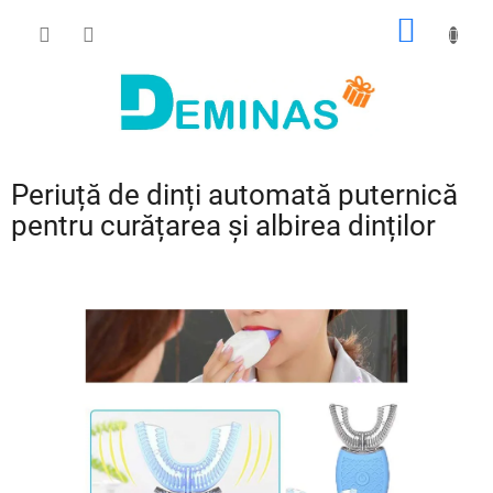
Treci
COŞ
la
conținut
DE
CUMPĂ
Periuță de dinți automată puternică
pentru curățarea și albirea dinților