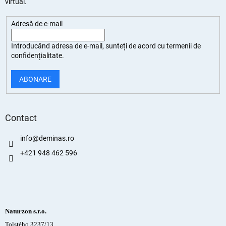
virtual.
Adresă de e-mail
Introducând adresa de e-mail, sunteți de
acord cu termenii de
confidențialitate
.
ABONARE
Contact
info
@
deminas.ro
+421 948 462 596
Naturzon s.r.o.
Tolstého 3237/13