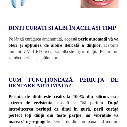
DINTI CURATI SI ALBI ÎN ACELAȘI TIMP
Pe lângă curățarea amănunțită, această
perie automată vă va
oferi și opțiunea de albire delicată a dinților
.
Datorită
luminii UV LED reci, vă albește ușor dinții. Pentru un
zâmbet perfect și strălucitor.
CUM FUNCȚIONEAZĂ PERIUȚA DE
DENTARE AUTOMATĂ?
Periuta de dinti este realizata 100% din silicon, este
extrem de rezistenta
,
ușoară și fără parfum.
După
introducerea periuței de dinți în gură, perii curăță
perfect toți dinții din toate părțile, iar vibrațiile vă
masează ușor gingiile
. Periuta de dinți are pana la 4 moduri