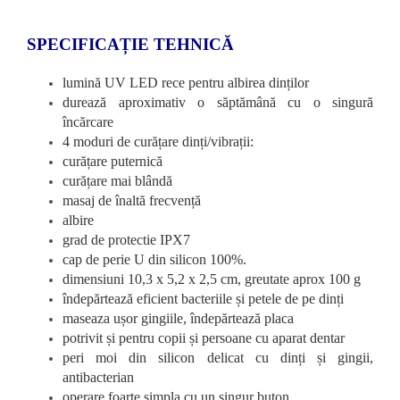
SPECIFICAȚIE TEHNICĂ
lumină UV LED rece pentru albirea dinților
durează aproximativ o săptămână cu o singură
încărcare
4 moduri de curățare dinți/vibrații:
curățare puternică
curățare mai blândă
masaj de înaltă frecvență
albire
grad de protectie IPX7
cap de perie U din silicon 100%.
dimensiuni 10,3 x 5,2 x 2,5 cm, greutate aprox 100 g
îndepărtează eficient bacteriile și petele de pe dinți
maseaza ușor gingiile, îndepărtează placa
potrivit și pentru copii și persoane cu aparat dentar
peri moi din silicon delicat cu dinți și gingii,
antibacterian
operare foarte simpla cu un singur buton