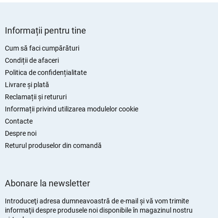
S
u
Informații pentru tine
b
s
Cum să faci cumpărături
o
Condiții de afaceri
l
Politica de confidențialitate
Livrare și plată
Reclamații și retururi
Informații privind utilizarea modulelor cookie
Contacte
Despre noi
Returul produselor din comandă
Abonare la newsletter
Introduceţi adresa dumneavoastră de e-mail şi vă vom trimite
informaţii despre produsele noi disponibile în magazinul nostru