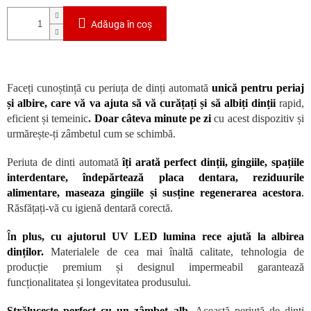
Adăuga în coş
Faceți cunoștință cu periuța de dinți automată
unică pentru periaj
și albire, care vă va ajuta să vă curățați și să albiți dinții
rapid,
eficient și temeinic
.
Doar câteva minute pe zi
cu acest dispozitiv și
urmărește-ți zâmbetul cum se schimbă.
Periuta de dinti automată
îți arată perfect dinții, gingiile, spațiile
interdentare, îndepărtează placa dentara, reziduurile
alimentare, maseaza gingiile și susține regenerarea acestora
.
Răsfățați-vă cu igienă dentară corectă.
Î
n plus, cu ajutorul UV LED lumina rece ajută la albirea
dinților.
Materialele de cea mai înaltă calitate, tehnologia de
producție premium și designul impermeabil garantează
funcționalitatea și longevitatea produsului.
Strălucește perfect cu un zâmbet alb
.
Această periuță de dinți