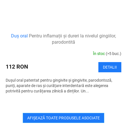
Duș oral
Pentru inflamații și dureri la nivelul gingiilor,
parodontită
În stoc
(>5 buc.)
112 RON
DETALII
Dușul oral patentat pentru gingivite și gingivite, parodontoză,
punți, aparate de ras și curățare interdentară este alegerea
potrivită pentru curățarea zilnică a dinților. Un...
AFIŞEAZĂ TOATE PRODUSELE ASOCIATE