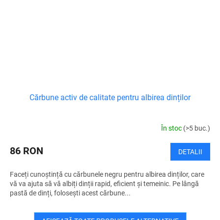
Cărbune activ de calitate pentru albirea dinților
În stoc
(>5 buc.)
86 RON
DETALII
Faceți cunoștință cu cărbunele negru pentru albirea dinților, care
vă va ajuta să vă albiți dinții rapid, eficient și temeinic. Pe lângă
pastă de dinți, folosești acest cărbune...