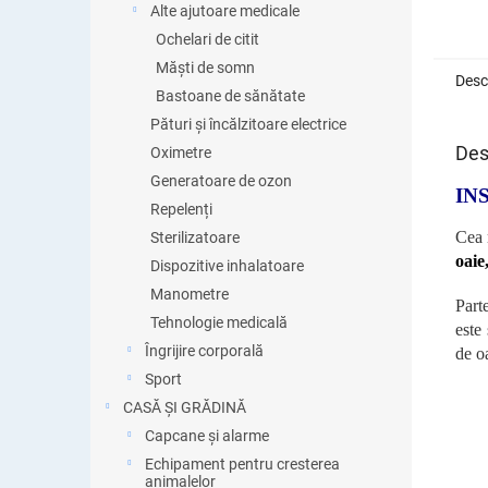
Alte ajutoare medicale
Ochelari de citit
Măști de somn
Desc
Bastoane de sănătate
Pături și încălzitoare electrice
Des
Oximetre
Generatoare de ozon
IN
Repelenți
Cea 
Sterilizatoare
oaie
Dispozitive inhalatoare
Manometre
Part
Tehnologie medicală
este
Îngrijire corporală
de o
Sport
CASĂ ȘI GRĂDINĂ
Capcane și alarme
Echipament pentru cresterea
animalelor