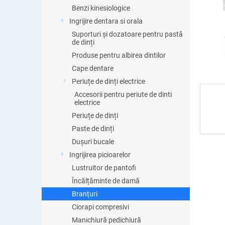
ă
Benzi kinesiologice
Ingrijire dentara si orala
Suporturi și dozatoare pentru pastă
de dinți
Produse pentru albirea dintilor
Cape dentare
Periuțe de dinți electrice
Accesorii pentru periute de dinti
electrice
Periuțe de dinți
Paste de dinți
Dușuri bucale
Ingrijirea picioarelor
Lustruitor de pantofi
Încălțăminte de damă
Branțuri
Ciorapi compresivi
Manichiură pedichiură