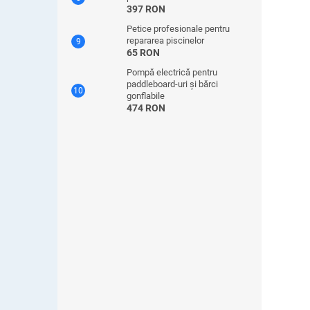
397 RON
Petice profesionale pentru
repararea piscinelor
65 RON
Pompă electrică pentru
paddleboard-uri și bărci
gonflabile
474 RON