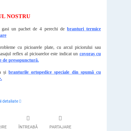
UL NOSTRU
i gasi un pachet de 4 perechi de
branturi termice
oare
robleme cu picioarele plate, cu arcul piciorului sau
asajul reflex al picioarelor este indicat un
covoraș cu
le de presopunctură
.
ta și
branțurile ortopedice speciale din spumă cu
.
i detaliate
RIRE
ÎNTREABĂ
PARTAJARE