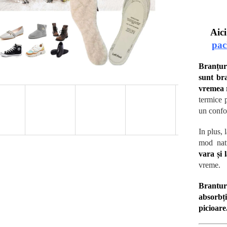
Aic
pac
Branțuri
sunt bra
vremea 
termice p
un confor
In plus, 
mod nat
vara și 
vreme.
Brantur
absorbți
picioare