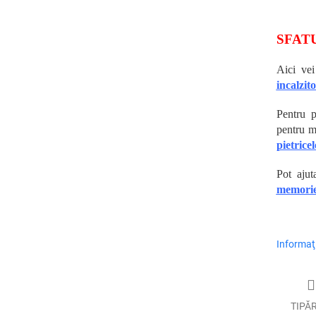
SFAT
Aici ve
incalzit
Pentru p
pentru m
pietrice
Pot aju
memorie
Informaţi
TIPĂ