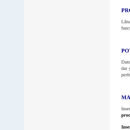
PR
Lâna
func
PO
Dator
dar 
perfe
MA
Inse
prod
Inse