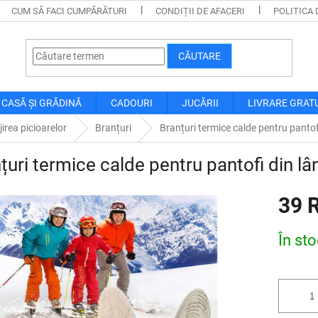
CUM SĂ FACI CUMPĂRĂTURI
CONDIȚII DE AFACERI
POLITICA 
CĂUTARE
CASĂ ȘI GRĂDINĂ
CADOURI
JUCĂRII
LIVRARE GRAT
jirea picioarelor
Branțuri
Branțuri termice calde pentru pantof
țuri termice calde pentru pantofi din lâ
39 
Evaluare
În st
preţ: