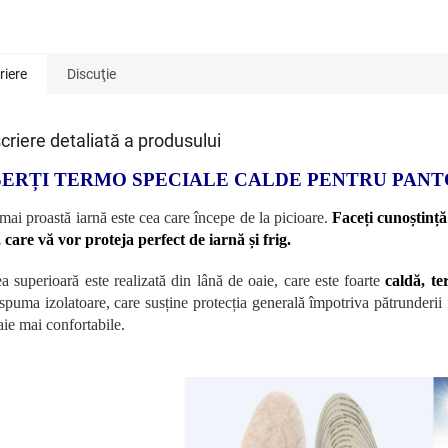
riere
Discuţie
criere detaliată a produsului
SERȚI TERMO SPECIALE CALDE PENTRU PANT
mai proastă iarnă este cea care începe de la picioare.
Faceți cunoștință
, care vă vor proteja perfect de iarnă și frig.
ea superioară este realizată din lână de oaie, care este foarte
caldă, te
 spuma izolatoare, care susține protecția generală împotriva pătrunderii fr
aie mai confortabile.