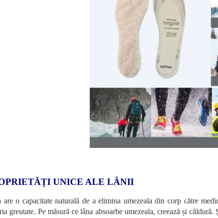
OPRIETĂȚI UNICE ALE LÂNII
 are o capacitate naturală de a elimina umezeala din corp către medi
ria greutate. Pe măsură ce lâna absoarbe umezeala, creează și căldură. Și