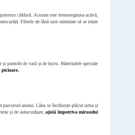
genereze căldură. Aceasta este termoreglarea activă,
autocurăță. Fibrele de lână sunt stimulate să se miște
r și pantofii de vară și de lucru. Materialele speciale
 picioare.
ot parcursul anului. Lâna se încălzește plăcut iarna și
riene și de autocurățare,
ajută împotriva mirosului