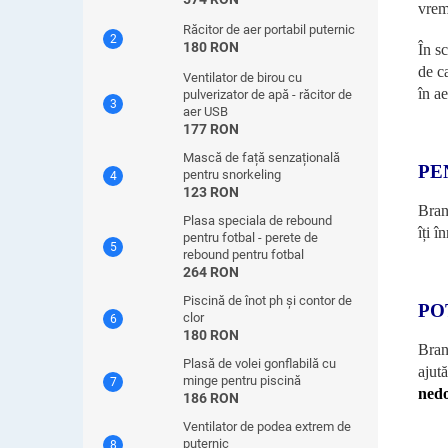
vrem
Răcitor de aer portabil puternic
180 RON
În s
de c
Ventilator de birou cu
în a
pulverizator de apă - răcitor de
aer USB
177 RON
Mască de față senzațională
PE
pentru snorkeling
123 RON
Branț
Plasa speciala de rebound
îți î
pentru fotbal - perete de
rebound pentru fotbal
264 RON
Piscină de înot ph și contor de
PO
clor
180 RON
Branț
Plasă de volei gonflabilă cu
ajut
minge pentru piscină
nedo
186 RON
Ventilator de podea extrem de
puternic