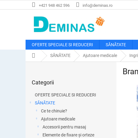
Treci
+421 948 462 596
info@deminas.ro
la
conținut
OFERTE SPECIALE SI REDUCERI
SĂNĂTATE
Acasă
SĂNĂTATE
Ajutoare medicale
Ingri
B
Bran
a
Sari
r
Categorii
peste
ă
categorii
l
OFERTE SPECIALE SI REDUCERI
a
SĂNĂTATE
t
Ce te chinuie?
e
r
Ajutoare medicale
a
Accesorii pentru masaj
l
Elemente de fixare și orteze