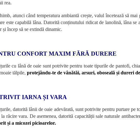
ii rea.
chimb, atunci când temperatura ambiantă crește, valul încetează să mai 
are este capabilă lâna. Datorită conținutului ridicat de lanolină, lâna se 
er și încep să se extindă dinamic.
NTRU CONFORT MAXIM FĂRĂ DURERE
urile cu lână de oaie sunt potrivite pentru toate tipurile de pantofi, chia
nmoaie tălpile,
protejându-te de vânătăi, arsuri, oboseală și dureri de
TRIVIT IARNA ȘI VARA
urile, datorită lânii de oaie adevărată, sunt potrivite pentru purtare pe t
ă la răcire vara. De asemenea, datorită capacității sale naturale antibacte
rit și a micozei picioarelor.