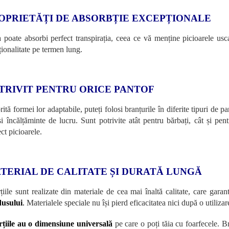
OPRIETĂȚI DE ABSORBȚIE EXCEPȚIONALE
 poate absorbi perfect transpirația, ceea ce vă menține picioarele usca
ționalitate pe termen lung.
TRIVIT PENTRU ORICE PANTOF
ită formei lor adaptabile, puteți folosi branțurile în diferite tipuri de p
și încălțăminte de lucru. Sunt potrivite atât pentru bărbați, cât și pent
ct picioarele.
TERIAL DE CALITATE ȘI DURATĂ LUNGĂ
rțiile sunt realizate din materiale de cea mai înaltă calitate, care gara
usului
.
Materialele speciale nu își pierd eficacitatea nici după o utilizar
rțiile au o dimensiune universală
pe care o poți tăia cu foarfecele. B