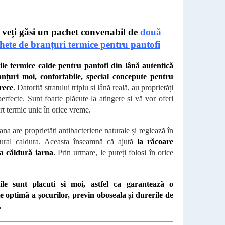
i veți găsi un pachet convenabil de
două
hete de branțuri termice pentru pantofi
le termice calde pentru pantofi din lână autentică
nțuri moi, confortabile, special concepute pentru
rece
.
Datorită stratului triplu și lână reală, au proprietăți
erfecte. Sunt foarte plăcute la atingere și vă vor oferi
t termic unic în orice vreme.
lana are proprietăți antibacteriene naturale și reglează în
ural caldura. Aceasta înseamnă că ajută
la răcoare
la căldură iarna
.
Prin urmare, le puteți folosi în orice
ile sunt
placuti si moi, astfel ca garantează o
e optimă a șocurilor, previn oboseala și durerile de
.