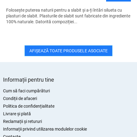
Folosește puterea naturii pentru a slabit și a-ți întări silueta cu
plasturi de slabit. Plasturile de slabit sunt fabricate din ingrediente
100% naturale. Datorită compoziției...
AFIŞEAZĂ TOATE PRODUSELE ASOCIATE
S
u
Informații pentru tine
b
s
Cum să faci cumpărături
o
Condiții de afaceri
l
Politica de confidențialitate
Livrare și plată
Reclamații și retururi
Informații privind utilizarea modulelor cookie
Contacte