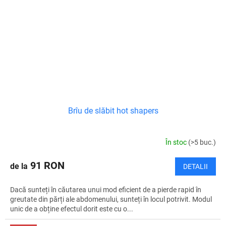
Brîu de slăbit hot shapers
În stoc
(>5 buc.)
91 RON
de la
DETALII
Dacă sunteți în căutarea unui mod eficient de a pierde rapid în
greutate din părți ale abdomenului, sunteți în locul potrivit. Modul
unic de a obține efectul dorit este cu o...